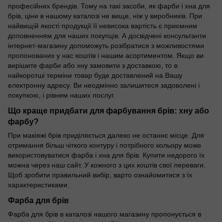
професійних брендів. Тому на такі засоби, як фарби і хна для
брів, ціни в нашому каталозі не вище, ніж у виробників. При
найвищій якості продукції її невисока вартість є приємним
доповненням для наших покупців. А досвідчені консультанти
інтернет-магазину допоможуть розібратися з можливостями
пропонованих у нас коштів і нашим асортиментом. Якщо ви
вирішите фарби або хну замовити з доставкою, то в
найкоротші терміни товар буде доставлений на Вашу
електронну адресу. Ви неодмінно залишитеся задоволені і
покупкою, і рівнем наших послуг.
Що краще придбати для фарбування брів: хну або
фарбу?
При макіяжі брів приділяється далеко не останнє місце. Для
отримання більш чіткого контуру і потрібного кольору може
використовуватися фарба і хна для брів. Купити недорого їх
можна через наш сайт. У кожного з цих коштів свої переваги.
Щоб зробити правильний вибір, варто ознайомитися з їх
характеристиками.
Фарба для брів
Фарба для брів в каталозі нашого магазину пропонується в