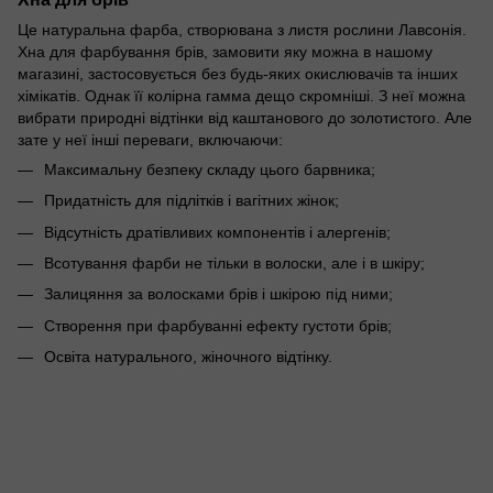
Це натуральна фарба, створювана з листя рослини Лавсонія.
Хна для фарбування брів, замовити яку можна в нашому
магазині, застосовується без будь-яких окислювачів та інших
хімікатів. Однак її колірна гамма дещо скромніші. З неї можна
вибрати природні відтінки від каштанового до золотистого. Але
зате у неї інші переваги, включаючи:
Максимальну безпеку складу цього барвника;
Придатність для підлітків і вагітних жінок;
Відсутність дратівливих компонентів і алергенів;
Всотування фарби не тільки в волоски, але і в шкіру;
Залицяння за волосками брів і шкірою під ними;
Створення при фарбуванні ефекту густоти брів;
Освіта натурального, жіночного відтінку.