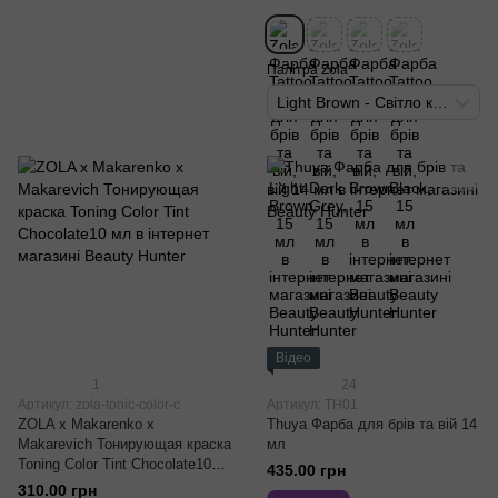
Палітра Zola
Light Brown - Світло коричневий
Відео
1
24
Артикул: zola-tonic-color-c
Артикул: TH01
ZOLA x Makarenko x
Thuya Фарба для брів та вій 14
Makarevich Тонирующая краска
мл
Toning Color Tint Chocolate10
435.00 грн
мл
310.00 грн