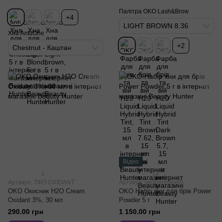
Палітра OKO Lash&Brow
+4
LIGHT BROWN 8.36
Хна AntuOne
+2
Chestnut - Каштан
Відео
1
13
Артикул: TINT-OXIDANT
Артикул: okohennaset5
OKO Окисник H2O Cream
OKO Набір хни для брів Power
Oxidant 3%, 30 мл
Powder 5 г
290.00 грн
1 150.00 грн