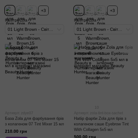
+3
+3
Палітра Zola
Палітра Zola
01 Light Brown - Світло-коричневий
01 Light Brown - Світло-коричневий
10
Артикул: zdye07
Артикул: zola-tint-box-sachet
База Zola для фарбування брів
Набір фарби Zola для брів з
з колагеном 07 Tint Mixer 15 мл
колагеном саше Eyebrow Tint
With Collagen 5x5 мл
210.00 грн
500.00 грн