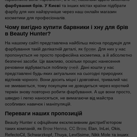
фарбування брів. У Києві
та інших містах країни підібрати
фарбу для них найзручніше через наш онлайн магазин
косметики для професіоналів.
Чому вигідно купити барвники і хну для брів
в Beauty Hunter?
На нашому сайті представлена найбільш якісна продукція для
фарбування такій делікатній деталі, як
брови
. Для них у нас
пропонується не просто професійна косметика, а й абсолютно
безпечні засоби. Це важливо, оскільки процес нанесення
речовини відбувається поблизу
очей
. Дані кошти у нас
представлені будь-яких актуальних на сьогодні природних
відтінків чорного. Вони досить міцні і довговічні, тривалий час
не змиваються, тому покупцям не доводиться через короткий
термін знову повторно робити фарбування. А ще вони просто,
швидко і легко наносяться, не вимагаючи від майстра
особливих навичок і маніпуляцій.
Переваги наших пропозицій
Beauty Hunter є офіційним ексклюзивним дистриб'ютором
таких компаній, як
Brow Henna
,
CC Brow
, Elan, InLei, Okis,
RefectoCil, Schwarzkopf, Thuya, LeviSsime, Nikk Mole та інших