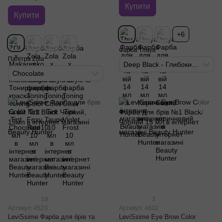
Купити
Купити
+6
Фарба Thuya
Палітра Zola
Deep Black - Глибокий Чорний
Chocolate
19
3
Артикул: 4523
Артикул: 4602
LeviSsime Фарба для брів та
LeviSsime Eye Brow Color