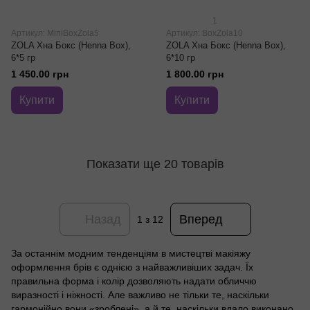
1
Артикул: MiniBoxZola5
Артикул: BoxZola10
ZOLA Хна Бокс (Henna Box),
ZOLA Хна Бокс (Henna Box),
6*5 гр
6*10 гр
1 450.00 грн
1 800.00 грн
Купити
Купити
Показати ще 20 товарів
Назад
Вперед
1
з 12
За останнім модним тенденціям в мистецтві макіяжу
оформлення брів є однією з найважливіших задач. Їх
правильна форма і колір дозволяють надати обличчю
виразності і ніжності. Але важливо не тільки те, наскільки
гармонійно вони «зроблені», а й те, наскільки вдало виконано