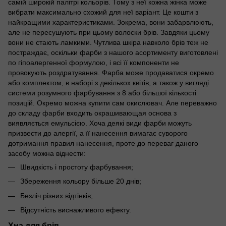
самій широкій палітрі кольорів. Тому з неї кожна жінка може
вибрати максимально схожий для неї варіант. Це кошти з
найкращими характеристиками. Зокрема, вони забарвлюють,
але не пересушують при цьому волоски брів. Завдяки цьому
вони не стають ламкими. Чутлива шкіра навколо брів теж не
постраждає, оскільки фарби з нашого асортименту виготовлені
по гіпоалергенної формулою, і всі її компоненти не
провокують роздратування. Фарба може продаватися окремо
або комплектом, в наборі з декількох квітів, а також у вигляді
системи розумного фарбування з 8 або більшої кількості
позицій. Окремо можна купити сам окислювач. Але переважно
до складу фарби входить окрашивающая основа з
виявляється емульсією. Хоча деякі види фарби можуть
призвести до алергії, а її нанесення вимагає суворого
дотримання правил нанесення, проте до переваг даного
засобу можна віднести:
Швидкість і простоту фарбування;
Збереження кольору більше 20 днів;
Безліч різних відтінків;
Відсутність виснажливого ефекту.
Хна для брів