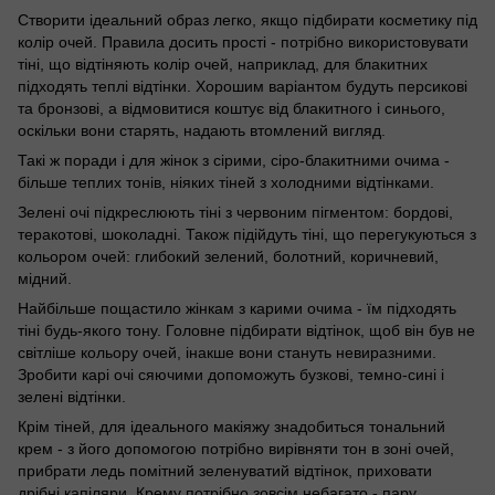
Створити ідеальний образ легко, якщо підбирати косметику під
колір очей. Правила досить прості - потрібно використовувати
тіні, що відтіняють колір очей, наприклад, для блакитних
підходять теплі відтінки. Хорошим варіантом будуть персикові
та бронзові, а відмовитися коштує від блакитного і синього,
оскільки вони старять, надають втомлений вигляд.
Такі ж поради і для жінок з сірими, сіро-блакитними очима -
більше теплих тонів, ніяких тіней з холодними відтінками.
Зелені очі підкреслюють тіні з червоним пігментом: бордові,
теракотові, шоколадні. Також підійдуть тіні, що перегукуються з
кольором очей: глибокий зелений, болотний, коричневий,
мідний.
Найбільше пощастило жінкам з карими очима - їм підходять
тіні будь-якого тону. Головне підбирати відтінок, щоб він був не
світліше кольору очей, інакше вони стануть невиразними.
Зробити карі очі сяючими допоможуть бузкові, темно-сині і
зелені відтінки.
Крім тіней, для ідеального макіяжу знадобиться тональний
крем - з його допомогою потрібно вирівняти тон в зоні очей,
прибрати ледь помітний зеленуватий відтінок, приховати
дрібні капіляри. Крему потрібно зовсім небагато - пару