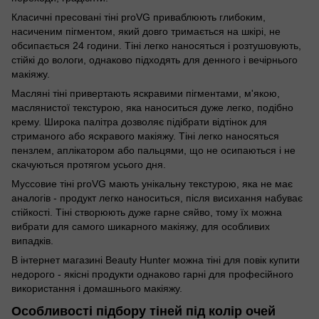
Класичні пресовані тіні proVG приваблюють глибоким,
насиченим пігментом, який довго тримається на шкірі, не
обсипається 24 години. Тіні легко наносяться і розтушовують,
стійкі до вологи, однаково підходять для денного і вечірнього
макіяжу.
Масляні тіні привертають яскравими пігментами, м'якою,
маслянистої текстурою, яка наноситься дуже легко, подібно
крему. Широка палітра дозволяє підібрати відтінок для
стриманого або яскравого макіяжу. Тіні легко наносяться
пензлем, аплікатором або пальцями, що не осипаються і не
скачуються протягом усього дня.
Муссовие тіні proVG мають унікальну текстурою, яка не має
аналогів - продукт легко наноситься, після висихання набуває
стійкості. Тіні створюють дуже гарне сяйво, тому їх можна
вибрати для самого шикарного макіяжу, для особливих
випадків.
В інтернет магазині Beauty Hunter можна тіні для повік купити
недорого - якісні продукти однаково гарні для професійного
використання і домашнього макіяжу.
Особливості підбору тіней під колір очей