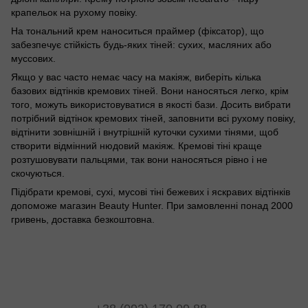
крапельок на рухому повіку.
На тональний крем наноситься праймер (фіксатор), що
забезпечує стійкість будь-яких тіней: сухих, масляних або
муссових.
Якщо у вас часто немає часу на макіяж, виберіть кілька
базових відтінків кремових тіней. Вони наносяться легко, крім
того, можуть використовуватися в якості бази. Досить вибрати
потрібний відтінок кремових тіней, заповнити всі рухому повіку,
відтінити зовнішній і внутрішній куточки сухими тінями, щоб
створити відмінний нюдовий макіяж. Кремові тіні краще
розтушовувати пальцями, так вони наносяться рівно і не
скочуються.
Підібрати кремові, сухі, мусові тіні бежевих і яскравих відтінків
допоможе магазин Beauty Hunter. При замовленні понад 2000
гривень, доставка безкоштовна.