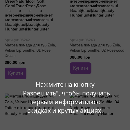
Артикул: 06242
Артикул: 06243
Матова помада для губ Zola,
Матова помада для губ Zola,
Velour Lip Souffle, 01 Rose
Velour Lip Souffle, 02 Rosewood
Dream
380.00 грн
380.00 грн
Купити
Купити
Нажмите на кнопку
"Разрешить", чтобы получать
первым информацию о
скидках и крутых акциях.