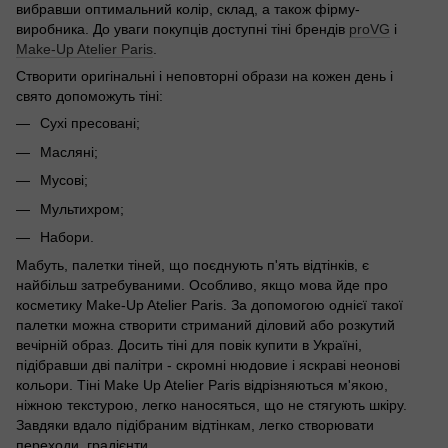
вибравши оптимальний колір, склад, а також фірму-
виробника. До уваги покупців доступні тіні брендів
proVG
і
Make-Up Atelier Paris
.
Створити оригінальні і неповторні образи на кожен день і
свято допоможуть тіні:
Сухі пресовані;
Масляні;
Мусові;
Мультихром;
Набори.
Мабуть, палетки тіней, що поєднують п'ять відтінків, є
найбільш затребуваними. Особливо, якщо мова йде про
косметику Make-Up Atelier Paris. За допомогою однієї такої
палетки можна створити стриманий діловий або розкутий
вечірній образ. Досить тіні для повік купити в Україні,
підібравши дві палітри - скромні нюдовие і яскраві неонові
кольори. Тіні Make Up Atelier Paris відрізняються м'якою,
ніжною текстурою, легко наносяться, що не стягують шкіру.
Завдяки вдало підібраним відтінкам, легко створювати
переходи, градієнти.