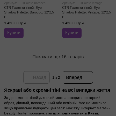
Артикул: CTRPalete-barocco
Артикул: CTRPalete-vintage
CTR Палетка тіней, Eye
CTR Палетка тіней, Eye
Shadow Palette, Barocco, 12*2,5
Shadow Palette, Vintage, 12*2,5
г
г
1 450.00 грн
1 450.00 грн
Купити
Купити
Показати ще 16 товарів
Назад
Вперед
1
з 2
Яскраві або скромні тіні на всі випадки життя
За допомогою
тіней
для
очей
можна створити шикарний
образ, діловий, повсякденний або вечірній. Але це можливо,
якщо правильно підібрати цей засіб макіяжу. Інтернет магазин
Beauty Hunter пропонує
тіні для повік купити в Києві
,