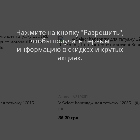
Нажмите на кнопку "Разрешить",
чтобы получать первым
информацию о скидках и крутых
акциях.
Артикул: VS1203RL
 для татуажу 1201RL
V-Select Картридж для татуажу 1203RL (0
шт
36.30 грн