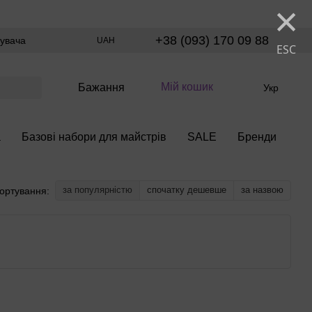
×
+38 (093) 170 09 88
тувача
UAH
ESC
Мій кошик
Бажання
Укр
а
Базові набори для майстрів
SALE
Бренди
за популярністю
спочатку дешевше
за назвою
ортування: