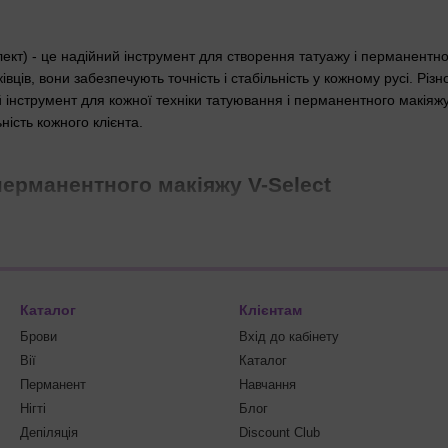
лект) - це надійний інструмент для створення татуажу і перманентн
івців, вони забезпечують точність і стабільність у кожному русі. Різн
й інструмент для кожної техніки татуювання і перманентного макіяж
ність кожного клієнта.
перманентного макіяжу V-Select
 художнього татуювання та перманентного макіяжу брів, губ, очей.
 її рухатися плавно та в тому напрямку, в якому задає майстер.
а характеристиках картриджів В Селект:
Каталог
Клієнтам
ий системою точного позиціонування, що забезпечує високу точність
ентного макіяжу досягти максимальної деталізації й тонкощі у свої
Брови
Вхід до кабінету
Вії
Каталог
 мембрани забезпечує оптимальне насичення шкіри пігментом під ч
Перманент
Навчання
ія V-Select дає змогу без жодних зусиль міняти картриджі під час р
Нігті
Блог
ості та комфорту в процесі татуажу і перманентного макіяжу. Завдяк
Депіляція
Discount Club
відволікатися від роботи на тривалий час, що значно підвищує проду