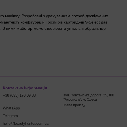
ого макіяжу. Розроблені з урахуванням потреб досвідчених
оманітність конфігурацій і розмірів картриджів V-Select дає
у. З ними майстер може створювати унікальні образи, що
 Модуль оснащений унікальною V-системою, яка унеможливлює
Контактна інформація
 і стабільність під час роботи. Це дає змогу майстрам
х роботах.
+38 (093) 170 09 88
вул. Фонтанська дорога, 25, ЖК
"Акрополь", м. Одеса
ас кожного занурення голки.
Мапа проїзду
WhatsApp
оботи, що особливо важливо для майстрів, які прагнуть
Telegram
и простій та інтуїтивно зрозумілій системі зміни картриджів,
hello@beautyhunter.com.ua
ктивність і скорочує час, витрачений на підготовку.