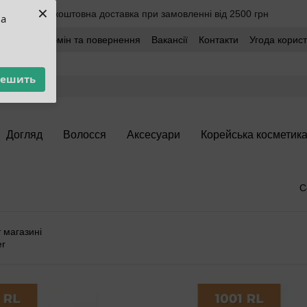
×
Безкоштовна доставка при замовленні від 2500 грн
ua
оставка
Обмін та повернення
Вакансії
Контакти
Угода корис
решить
Догляд
Волосся
Аксесуари
Корейська косметик
С