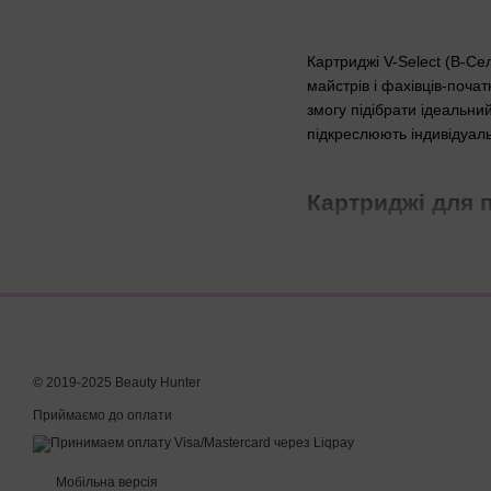
Картриджі V-Select (В-Се
майстрів і фахівців-початк
змогу підібрати ідеальни
підкреслюють індивідуаль
Картриджі для 
V-Select - картридж для
вібрацію голки, змушуючи
Докладніше зупинимося н
Кожен модуль оснащен
татуювання та перман
© 2019-2025 Beauty Hunter
Наявність еластичної
Приймаємо до оплати
Ергономічна конструкц
максимальної ефективн
майстрам не потрібно 
Мобільна версія