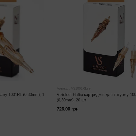
Артикул: VS1001RLset
уажу 1001RL (0,30mm), 1
V-Select Набір картриджів для татуажу 10
(0,30mm), 20 шт
726.00 грн