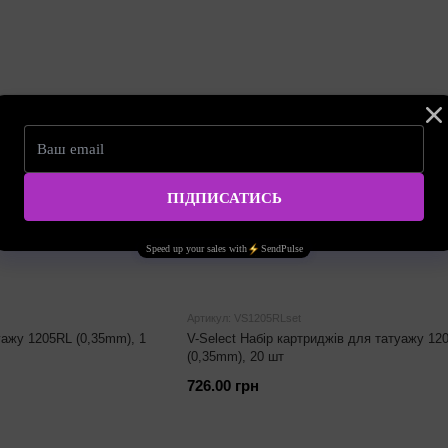
Артикул: VS1205RLset
уажу 1205RL (0,35mm), 1
V-Select Набір картриджів для татуажу 12
(0,35mm), 20 шт
726.00 грн