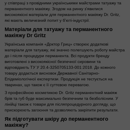
у співпраці з провідними українськими майстрами татуажу та
перманентного макіяжу. Згодом на ринку з'явилися
високоякісні матеріали для перманентного макіяжу Dr. Gritz,
які мають величезний попит у б'юті-індустрії.
Матеріали для татуажу та перманентного
макіяжу Dr Gritz
Українська компанія «Доктор Гриц» створює додаткові
матеріали для татуажу, які значно полегшують роботу майстра
до і після процедури перманента. Всі продукти бренду
виготовлені з високоякісної безпечної сировини та
відповідають ТУ У 20.4-3250705133-001:2018. До кожного
товару додається висновок Державної Санітарно-
Епідеміологічної експертизи. Продукція не тестується на
тваринах, що також є її суттєвою перевагою.
З професійною косметикою Dr. Gritz перманентний макіяж
брів та губ буде максимально безпечним та безболісним. У
лінійці також є товари для післяпроцедурного догляду, що
прискорюють загоєння та дозволяють закріпити результати.
Як підготувати шкіру до перманентного
макіяжу?