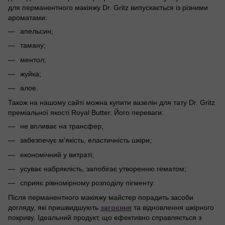
для перманентного макіяжу Dr. Gritz випускається із різними
ароматами:
апельсин;
таману;
ментол;
жуйка;
алое.
Також на нашому сайті можна купити вазелін для тату Dr. Gritz
преміальної якості Royal Butter. Його переваги:
не впливає на трансфер;
забезпечує м'якість, еластичність шкіри;
економічний у витраті;
усуває набряклість, запобігає утворенню гематом;
сприяє рівномірному розподілу пігменту.
Після перманентного макіяжу майстер порадить засоби
догляду, які пришвидшують
загоєння
та відновлення шкірного
покриву. Ідеальний продукт, що ефективно справляється з