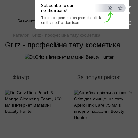
×
Subscribe to our
Beauty Hunter
notifications!
To enable permission prompts, click
Безкоштовна доставка при замовленні від 2500 грн
ESC
on the notification icon
Каталог
Gritz - професійна тату косметика
Gritz - професійна тату косметика
Фільтр
За популярністю