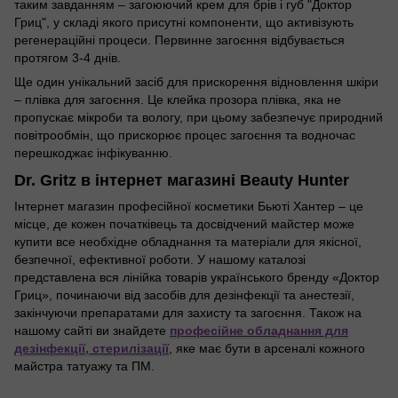
таким завданням – загоюючий крем для брів і губ "Доктор
Гриц", у складі якого присутні компоненти, що активізують
регенераційні процеси. Первинне загоєння відбувається
протягом 3-4 днів.
Ще один унікальний засіб для прискорення відновлення шкіри
– плівка для загоєння. Це клейка прозора плівка, яка не
пропускає мікроби та вологу, при цьому забезпечує природний
повітрообмін, що прискорює процес загоєння та водночас
перешкоджає інфікуванню.
Dr. Gritz в інтернет магазині Beauty Hunter
Інтернет магазин професійної косметики Бьюті Хантер – це
місце, де кожен початківець та досвідчений майстер може
купити все необхідне обладнання та матеріали для якісної,
безпечної, ефективної роботи. У нашому каталозі
представлена ​​вся лінійка товарів українського бренду «Доктор
Гриц», починаючи від засобів для дезінфекції та анестезії,
закінчуючи препаратами для захисту та загоєння. Також на
нашому сайті ви знайдете
професійне обладнання для
дезінфекції, стерилізації
, яке має бути в арсеналі кожного
майстра татуажу та ПМ.