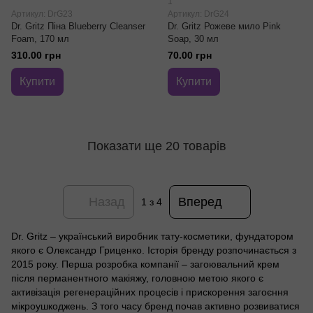
1
Артикул: DrG23
Артикул: DrG24
Dr. Gritz Піна Blueberry Cleanser
Dr. Gritz Рожеве мило Pink
Foam, 170 мл
Soap, 30 мл
310.00 грн
70.00 грн
Купити
Купити
Показати ще 20 товарів
Назад
Вперед
1
з 4
Dr. Gritz – український виробник тату-косметики, фундатором
якого є Олександр Гриценко. Історія бренду розпочинається з
2015 року. Перша розробка компанії – загоювальний крем
після перманентного макіяжу, головною метою якого є
активізація регенераційних процесів і прискорення загоєння
мікроушкоджень. З того часу бренд почав активно розвиватися