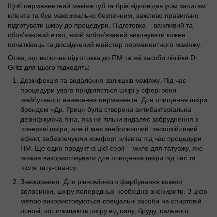
Щоб перманентний макіяж губ та брів відповідав усім запитам
клієнта та був максимально безпечним, важливо правильно
підготувати шкіру до процедури. Підготовка – важливий та
обов'язковий етап, який зобов'язаний виконувати кожен
початківець та досвідчений майстер перманентного макіяжу.
Отже, що включає підготовка до ПМ та які засоби лінійки Dr.
Gritz для цього підходять:
Дезінфекція та видалення залишків макіяжу. Під час
процедури увага приділяється шкірі у сфері зони
майбутнього нанесення перманента. Для очищення шкіри
брендом «Др. Гриц» була створена антибактеріальна
дезінфікуюча піна, яка не тільки видаляє забруднення з
поверхні шкіри, але й має знеболюючий, заспокійливий
ефект, забезпечуючи комфорт клієнта під час процедури
ПМ. Ще один продукт із цієї серії – мило для татуажу, яке
можна використовувати для очищення шкіри під час та
після тату-сеансу.
Знежирення. Для рівномірного фарбування кожної
волосинки, шкіру попередньо необхідно знежирити. З цією
метою використовуються спеціальні засоби на спиртовій
основі, що очищають шкіру від пилу, бруду, сального