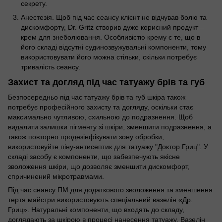
секрету.
Анестезія. Щоб під час сеансу клієнт не відчував болю та
дискомфорту, Dr. Gritz створив дуже корисний продукт –
крем для знеболювання. Особливістю крему є те, що в
його складі відсутні судинозвужувальні компоненти, тому
використовувати його можна стільки, скільки потребує
тривалість сеансу.
Захист та догляд під час татуажу брів та губ
Безпосередньо під час татуажу брів та губ шкіра також
потребує професійного захисту та догляду, оскільки стає
максимально чутливою, схильною до подразнення. Щоб
видалити залишки пігменту зі шкіри, зменшити подразнення, а
також повторно продезінфікувати зону обробки,
використовуйте піну-антисептик для татуажу "Доктор Гриц". У
складі засобу є компоненти, що забезпечують якісне
зволоження шкіри, що дозволяє зменшити дискомфорт,
спричинений мікротравмами.
Під час сеансу ПМ для додаткового зволоження та зменшення
тертя майстри використовують спеціальний вазелін «Др.
Гриц». Натуральні компоненти, що входять до складу,
доглядають за шкірою в процесі нанесення татуажу. Вазелін