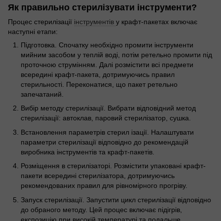
Як правильно стерилізувати інструменти?
Процес стерилізації
інструментів
у крафт-пакетах включає
наступні етапи:
Підготовка. Спочатку необхідно промити інструменти
мийним засобом у теплій воді, потім ретельно промити під
проточною струмінням. Далі розмістити всі предмети
всередині крафт-пакета, дотримуючись правил
стерильності. Переконатися, що пакет ретельно
запечатаний.
Вибір методу стерилізації. Вибрати відповідний метод
стерилізації: автоклав, паровий стерилізатор, сушка.
Встановлення параметрів стерил ізації. Налаштувати
параметри стерилізації відповідно до рекомендацій
виробника інструментів та крафт-пакетів.
Розміщення в стерилізаторі. Розмістити упаковані крафт-
пакети всередині стерилізатора, дотримуючись
рекомендованих правил для рівномірного прогріву.
Запуск стерилізації. Запустити цикл стерилізації відповідно
до обраного методу. Цей процес включає підігрів,
експозицію при високій температурі та подальше