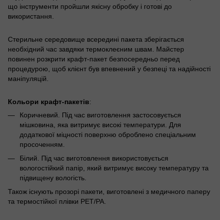
що інструменти пройшли якісну обробку і готові до
використання.
Стерильне середовище всередині пакета зберігається
необхідний час завдяки термоклеєним швам. Майстер
повинен розкрити крафт-пакет безпосередньо перед
процедурою, щоб клієнт був впевнений у безпеці та надійності
маніпуляцій.
Кольори крафт-пакетів
:
Коричневий. Під час виготовлення застосовується
мішковина, яка витримує високі температури. Для
додаткової міцності поверхню оброблено спеціальним
просоченням.
Білий. Під час виготовлення використовується
вологостійкий папір, який витримує високу температуру та
підвищену вологість.
Також існують прозорі пакети, виготовлені з медичного паперу
та термостійкої плівки РЕТ/РА.