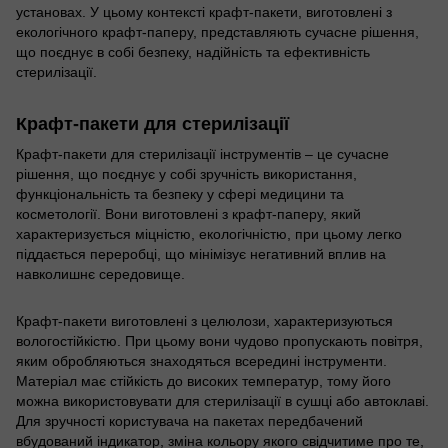
установах. У цьому контексті крафт-пакети, виготовлені з
екологічного крафт-паперу, представляють сучасне рішення,
що поєднує в собі безпеку, надійність та ефективність
стерилізації.
Крафт-пакети для стерилізації
Крафт-пакети для стерилізації інструментів – це сучасне
рішення, що поєднує у собі зручність використання,
функціональність та безпеку у сфері медицини та
косметології. Вони виготовлені з крафт-паперу, який
характеризується міцністю, екологічністю, при цьому легко
піддається переробці, що мінімізує негативний вплив на
навколишнє середовище.
Крафт-пакети виготовлені з целюлози, характеризуються
вологостійкістю. При цьому вони чудово пропускають повітря,
яким обробляються знаходяться всередині інструменти.
Матеріал має стійкість до високих температур, тому його
можна використовувати для стерилізації в сушці або автоклаві.
Для зручності користувача на пакетах передбачений
вбудований індикатор, зміна кольору якого свідчитиме про те,