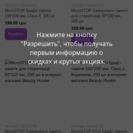
Артикул: MicroS-02
Артикул: MicroS-04
MicroSTOP Крафт пакети
MicroSTOP Самоклеючі пакети
100*200 мм, Class 4, 100 шт
для стерилізації 90*230 мм,
200 шт
190.00 грн
320.00 грн
Нажмите на кнопку
Купити
Купити
"Разрешить", чтобы получать
первым информацию о
скидках и крутых акциях.
Артикул: MicroS-09
Артикул: MicroS-10
MicroSTOP Самоклеючі пакети
MicroSTOP ECO Крафт пакети