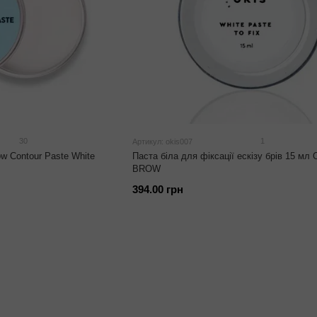
30
1
Артикул: okis007
w Contour Paste White
Паста біла для фіксації ескізу брів 15 мл
BROW
394.00 грн