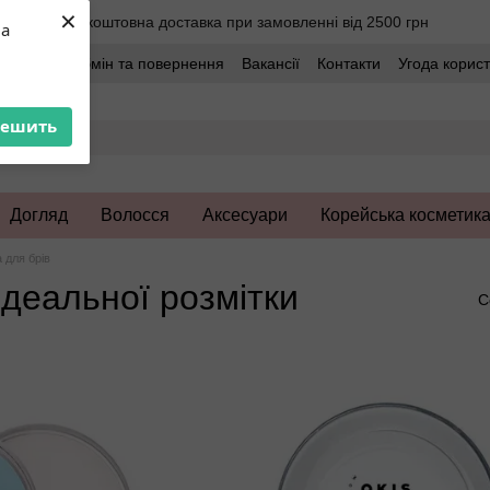
×
Безкоштовна доставка при замовленні від 2500 грн
ua
оставка
Обмін та повернення
Вакансії
Контакти
Угода корис
решить
Догляд
Волосся
Аксесуари
Корейська косметик
 для брів
ідеальної розмітки
С