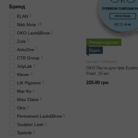
Бренд
1
ELAN
18
Nikk Mole
1
OKO Lash&Brow
7
Zola
Рекомендуємо
7
AntuOne
Відео
1
CTR Group
Артикул: OKOpaste
2
JolyLab
OKO Паста для брів Eyebro
Pearl, 15 мл
2
Klever
225.00 грн
1
LIK Pigment
1
Mar-Ko
1
Miss Claire
2
Okis
5
Permanent Lash&Brow
1
Sculptor Lash
2
Tashnik