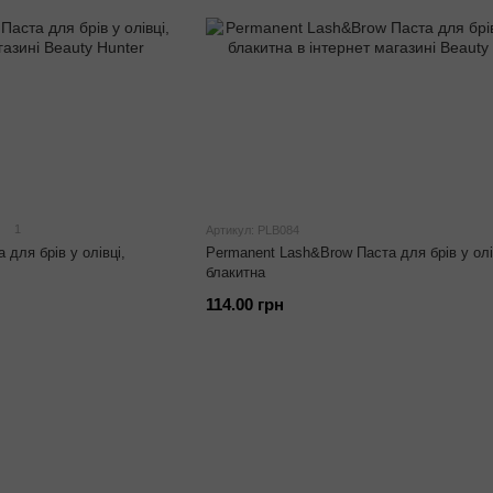
1
Артикул: PLB084
для брів у олівці,
Permanent Lash&Brow Паста для брів у олі
блакитна
114.00 грн