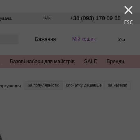
×
+38 (093) 170 09 88
тувача
UAH
ESC
Мій кошик
Бажання
Укр
а
Базові набори для майстрів
SALE
Бренди
за популярністю
спочатку дешевше
за назвою
ортування: