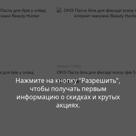
Артикул: CR082
для брів у олівці,
OKIS Паста біла для фіксації ескізу брів 5
Нажмите на кнопку "Разрешить",
180.00 грн
чтобы получать первым
информацию о скидках и крутых
акциях.