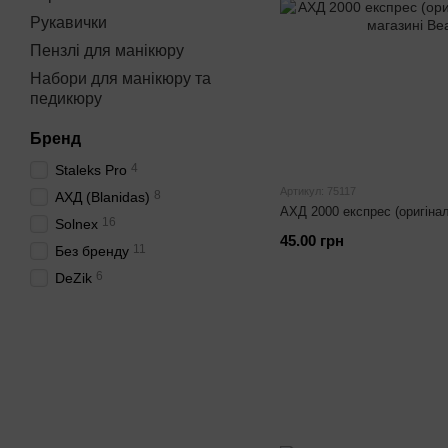
Рукавички
Пензлі для манікюру
Набори для манікюру та
педикюру
Бренд
4
Staleks Pro
Артикул: 75117
8
АХД (Blanidas)
АХД 2000 експрес (оригінал
16
Solnex
45.00 грн
11
Без бренду
6
DeZik