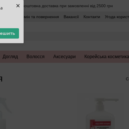
×
Безкоштовна доставка при замовленні від 2500 грн
ua
оставка
Обмін та повернення
Вакансії
Контакти
Угода корис
решить
Догляд
Волосся
Аксесуари
Корейська косметик
я
С