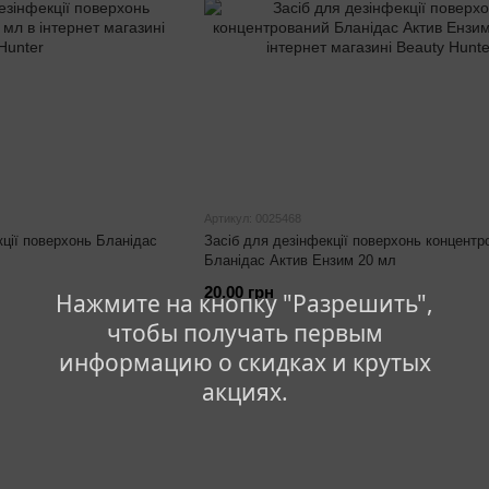
Артикул: 0025468
кції поверхонь Бланідас
Засіб для дезінфекції поверхонь концентр
Бланідас Актив Ензим 20 мл
20.00 грн
Нажмите на кнопку "Разрешить",
чтобы получать первым
информацию о скидках и крутых
акциях.