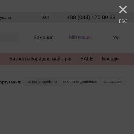
×
+38 (093) 170 09 88
тувача
UAH
ESC
Мій кошик
Бажання
Укр
а
Базові набори для майстрів
SALE
Бренди
за популярністю
спочатку дешевше
за назвою
ортування: