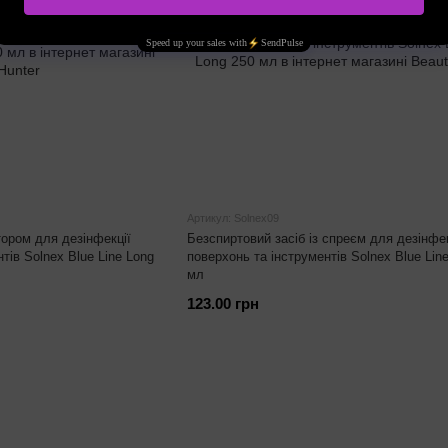
Артикул: Solnex09
тором для дезінфекції
Безспиртовий засіб із спреєм для дезінфек
тів Solnex Blue Line Long
поверхонь та інструментів Solnex Blue Lin
мл
123.00 грн