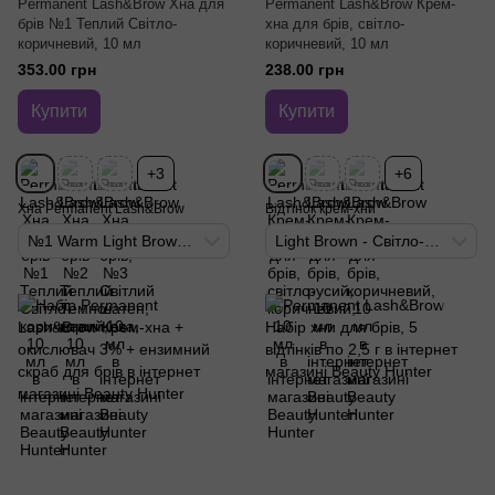
Permanent Lash&Brow Хна для
Permanent Lash&Brow Крем-
брів №1 Теплий Світло-
хна для брів, світло-
коричневий, 10 мл
коричневий, 10 мл
353.00 грн
238.00 грн
Купити
Купити
+3
+6
Хна Permanent Lash&Brow
Відтінок крем-хни
№1 Warm Light Brown - Теплий світло-коричневий
Light Brown - Світло-коричневий