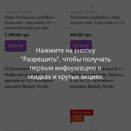
3
Артикул: PLB353
Артикул: PLB015
Набір Permanent Lash&Brow
Permanent Lash&Brow Набір
Крем-хна + окислювач 3% +
хни для брів, 5 відтінків по 2,5
ензимний скраб для брів
г
1 199.00 грн
660.00 грн
Купити
Купити
Нажмите на кнопку
"Разрешить", чтобы получать
первым информацию о
скидках и крутых акциях.
Розпродаж
−20%
1