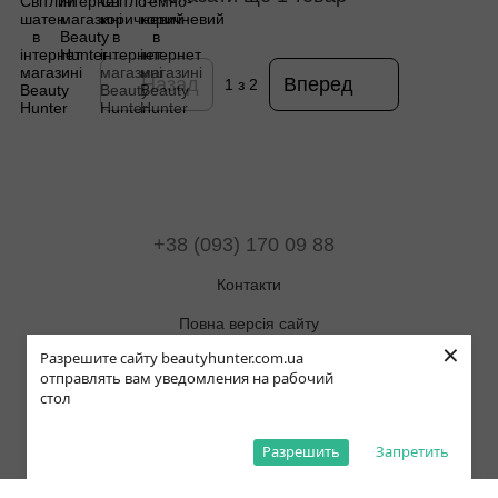
Назад
Вперед
1
з 2
+38 (093) 170 09 88
Контакти
Повна версія сайту
×
Разрешите сайту beautyhunter.com.ua
Мапа сайту
отправлять вам уведомления на рабочий
стол
© 2019-2025 Beauty Hunter
ОНЛАЙН ЧАТ
Рус
Укр
Eng
Pol
Разрешить
Запретить
,