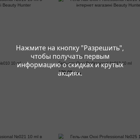
Нажмите на кнопку "Разрешить",
чтобы получать первым
Артикул: 000001162
информацию о скидках и крутых
 №010 10 ml
Гель-лак Oxxi Professional №013 10 ml
акциях.
170.00 грн