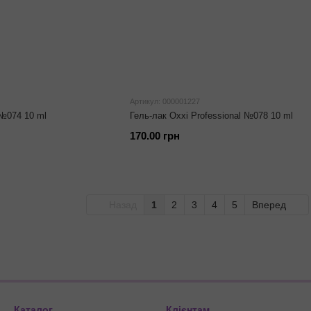
Артикул: 000001227
 №074 10 ml
Гель-лак Oxxi Professional №078 10 ml
170.00 грн
Назад
1
2
3
4
5
Вперед
Каталог
Клієнтам