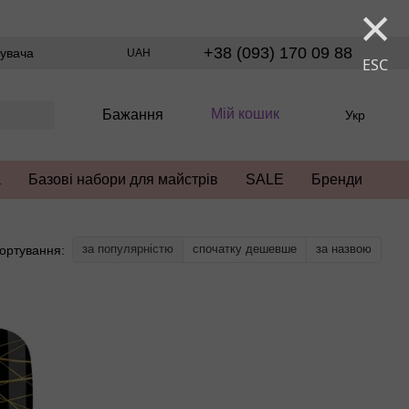
×
+38 (093) 170 09 88
тувача
UAH
ESC
Мій кошик
Бажання
Укр
а
Базові набори для майстрів
SALE
Бренди
за популярністю
спочатку дешевше
за назвою
ортування: