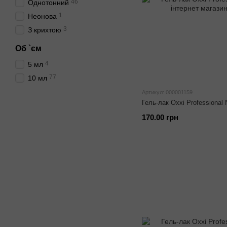
46
Однотонний
1
Неонова
3
З крихтою
Об `єм
4
5 мл
77
10 мл
Артикул: 000001159
Гель-лак Oxxi Professional
170.00 грн