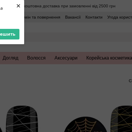
×
Безкоштовна доставка при замовленні від 2500 грн
ua
оставка
Обмін та повернення
Вакансії
Контакти
Угода корис
решить
Догляд
Волосся
Аксесуари
Корейська косметик
l
С