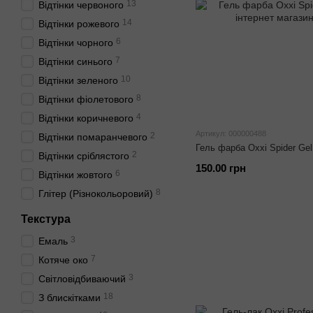
13
Відтінки червоного
14
Відтінки рожевого
6
Відтінки чорного
7
Відтінки синього
10
Відтінки зеленого
8
Відтінки фіолетового
4
Відтінки коричневого
Артикул: 000000488
2
Відтінки помаранчевого
Гель фарба Oxxi Spider Gel
2
Відтінки сріблястого
150.00 грн
6
Відтінки жовтого
8
Глітер (Різнокольоровий)
Текстура
3
Емаль
7
Котяче око
3
Світловідбиваючий
18
З блискітками