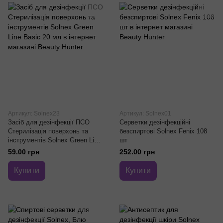
Артикул: Solnex23
Артикул: Solnex01
Засіб для дезінфекції ПСО
Серветки дезінфекційні
Стерилізація поверхонь та
безспиртові Solnex Fenix ​​108
інструментів Solnex Green Line
шт
Basic 20 мл
59.00 грн
252.00 грн
Купити
Купити