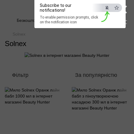
×
Subscribe to our
Beauty Hunter
notifications!
To enable permission prompts, click
Безкоштовна доставка при замовленні від 2500 грн
ESC
on the notification icon
Solnex
Solnex
Фільтр
За популярністю