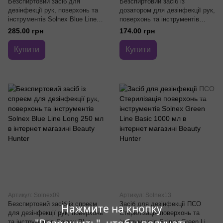
Безспиртовий засіб для
Безспиртовий засіб із
дезінфекції рук, поверхонь та
дозатором для дезінфекції рук,
інструментів Solnex Blue Line
поверхонь та інструментів
Long 1000 мл
Solnex Blue Line Long 500 мл
285.00 грн
174.00 грн
Купити
Купити
Артикул: Solnex09
Артикул: Solnex13
Безспиртовий засіб із спреєм
Засіб для дезінфекції ПСО
Нажмите на кнопку
для дезінфекції рук, поверхонь
Стерилізація поверхонь та
та інструментів Solnex Blue
інструментів Solnex Green Line