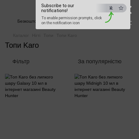
×
Subscribe to our
Beauty Hunter
notifications!
To enable permission prompts, click
Безкоштовна доставка при замовленні від 2500 грн
ESC
on the notification icon
Каталог
Нігті
Топи
Топи Karo
Топи Karo
Фільтр
За популярністю