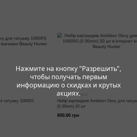
Нажмите на кнопку "Разрешить",
чтобы получать первым
информацию о скидках и крутых
акциях.
Артикул: ambition16
ля татуажу 1005RS
Набір картриджів Ambition Glory для тату
(0,30mm) 20 шт
650.00 грн