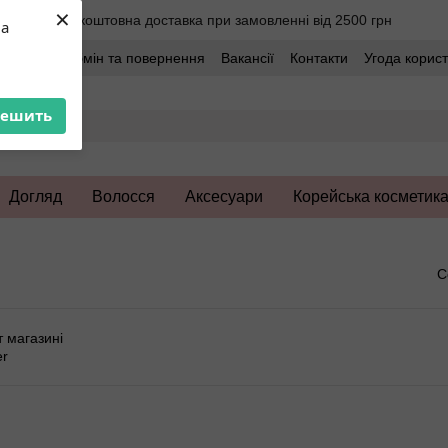
×
Безкоштовна доставка при замовленні від 2500 грн
ua
оставка
Обмін та повернення
Вакансії
Контакти
Угода корис
решить
Догляд
Волосся
Аксесуари
Корейська косметик
С