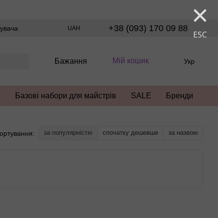
×
+38 (093) 170 09 88
тувача
UAH
ESC
Мій кошик
Бажання
Укр
а
Базові набори для майстрів
SALE
Бренди
за популярністю
спочатку дешевше
за назвою
ортування: