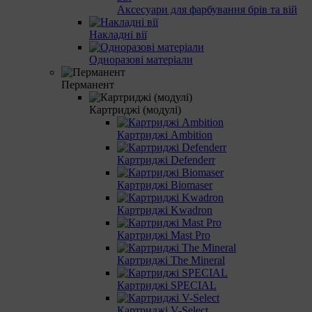
Аксесуари для фарбування брів та вій
Накладні вії
Одноразові матеріали
Перманент
Картриджі (модулі)
Картриджі Ambition
Картриджі Defenderr
Картриджі Biomaser
Картриджі Kwadron
Картриджі Mast Pro
Картриджі The Mineral
Картриджі SPECIAL
Картриджі V-Select