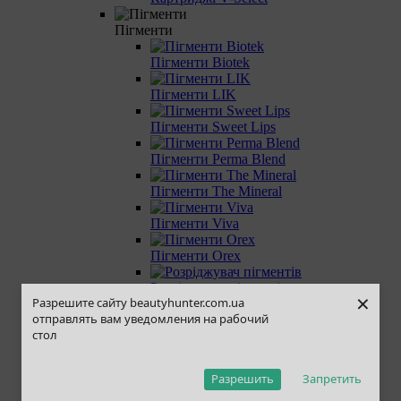
Пігменти
Пігменти Biotek
Пігменти LIK
Пігменти Sweet Lips
Пігменти Perma Blend
Пігменти The Mineral
Пігменти Viva
Пігменти Orex
Розріджувач пігментів
×
Разрешите сайту beautyhunter.com.ua
Пігменти Nude Blush
отправлять вам уведомления на рабочий
стол
Анестезія
Захист та догляд
Разрешить
Запретить
Ремувери для ПМ