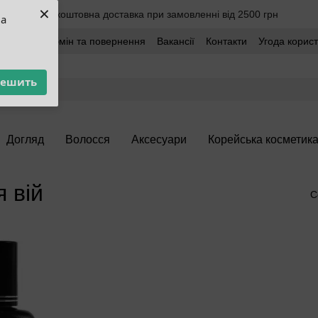
×
Безкоштовна доставка при замовленні від 2500 грн
ua
оставка
Обмін та повернення
Вакансії
Контакти
Угода корис
решить
Догляд
Волосся
Аксесуари
Корейська косметик
 вій
С