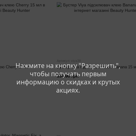
Артикул: viya38
Нажмите на кнопку "Разрешить",
ею Cherry 15 мл
Бустер Viya підсилювач клею Banana 15 
чтобы получать первым
358.00 грн
информацию о скидках и крутых
акциях.