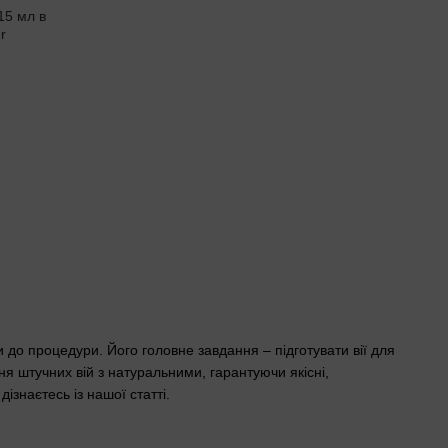
о процедури. Його головне завдання – підготувати вії для
ня штучних вій з натуральними, гарантуючи якісні,
ізнаєтесь із нашої статті.