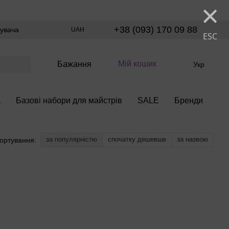
×
+38 (093) 170 09 88
тувача
UAH
ESC
Мій кошик
Бажання
Укр
а
Базові набори для майстрів
SALE
Бренди
за популярністю
спочатку дешевше
за назвою
ортування: