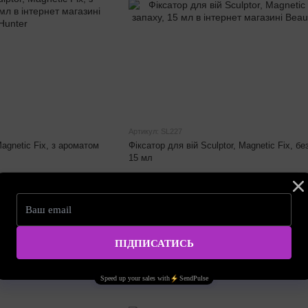
Артикул: SL227
Magnetic Fix, з ароматом
Фіксатор для вій Sculptor, Magnetic Fix, бе
15 мл
495.00 грн