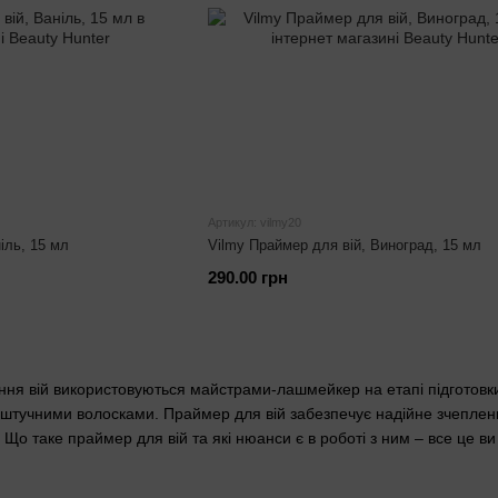
Артикул: vilmy20
іль, 15 мл
Vilmy Праймер для вій, Виноград, 15 мл
290.00 грн
я вій використовуються майстрами-лашмейкер на етапі підготовки д
зі штучними волосками. Праймер для вій забезпечує надійне зчеплен
 Що таке праймер для вій та які нюанси є в роботі з ним – все це ви д