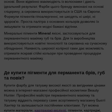
основі. Вони відмінно взаємодіють із волосками і дають
ідеальний результат. Фарби цього бренду виконані на основі
гліцерину, а сировина використовується із США та Європи.
Формули пігментів гіпоалергенні, не шкодять ні шкірі, ні
здоров'ю. Проста палітра з основних кольорів дозволяє їх
змішувати та отримати модні бажані відтінки.
Мінеральні пігменти
Mineral
якісні, застосовуються для
перманентного макіяжу губ та брів. Для їх виробництва
використовуються новітні технології та сировина на сучасному
обладнанні. Наявність широкої колірної гами дає можливість
отримати яскраві стійкі кольори при проведенні процедури
перманентного макіяжу.
Де купити пігменти для перманента брів, губ
та повік?
Купити фарбу для татуажу високої якості за вигідними цінами
можна в інтернет-магазині професійної косметики Beauty
Hunter. Професійні майстри перманентного макіяжу та
татуажу віддають перевагу саме асортименту магазину Бьюті
Хантер та залишаються постійними клієнтами. Тут можна
купити матеріали,
картриджі-модулі
, пігменти, картриджі,