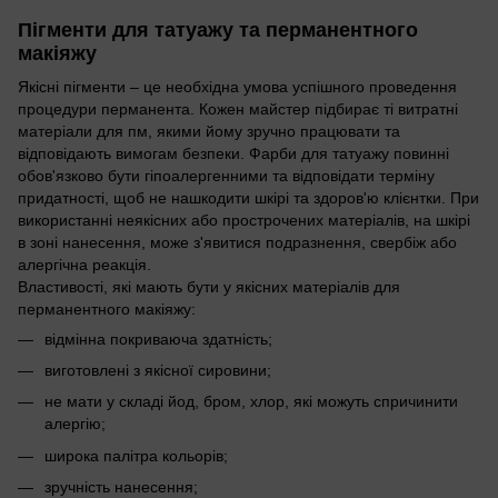
Пігменти для татуажу та перманентного
макіяжу
Якісні пігменти – це необхідна умова успішного проведення
процедури перманента. Кожен майстер підбирає ті витратні
матеріали для пм, якими йому зручно працювати та
відповідають вимогам безпеки. Фарби для татуажу повинні
обов'язково бути гіпоалергенними та відповідати терміну
придатності, щоб не нашкодити шкірі та здоров'ю клієнтки. При
використанні неякісних або прострочених матеріалів, на шкірі
в зоні нанесення, може з'явитися подразнення, свербіж або
алергічна реакція.
Властивості, які мають бути у якісних матеріалів для
перманентного макіяжу:
відмінна покриваюча здатність;
виготовлені з якісної сировини;
не мати у складі йод, бром, хлор, які можуть спричинити
алергію;
широка палітра кольорів;
зручність нанесення;