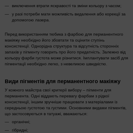
виключення втрати яскравості та зміни кольору з часом;
у разі потреби мати можливість видалення або корекції за
допомогою лазера.
Перед використанням тюбика з фарбою для перманентного
макіяжу необхідно його збовтати та оцінити ступінь
консистенції. Однорідна структура та відсутність сторонніх
запахів у пігменту говорить про його придатність. Залежно від
кольору фарби густота може різнитися. Імплантувати засіб для
пігментації необхідно легко, з невеликою швидкістю.
Види пігментів для перманентного макіяжу
У кожного майстра свої критерії вибору – пігменти для
перманента. Одні віддають перевагу фарбам з рідкої
консистенції, іншим зручніше працювати з матеріалами із
середньою густотою та густими. Основними видами пігментів,
що застосовуються в татуажі, вважаються:
органічні;
гібридні;