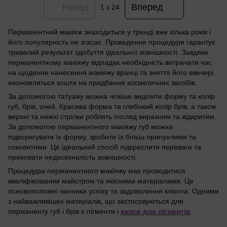
Назад
Вперед
1
з 24
Перманентний макіяж знаходиться у тренді вже кілька років і
його популярність не згасає. Проведення процедури гарантує
тривалий результат здобуття ідеальної зовнішності. Завдяки
перманентному макіяжу відпадає необхідність витрачати час
на щоденне нанесення макіяжу вранці та зняття його ввечері,
економляться кошти на придбання косметичних засобів.
За допомогою татуажу можна чіткіше виділити форму та колір
губ, брів, очей. Красива форма та глибокий колір брів, а також
верхні та нижні стрілки роблять погляд виразним та відкритим.
За допомогою перманентного макіяжу губ можна
підкоригувати їх форму, зробити їх більш припухлими та
соковитими. Це ідеальний спосіб підкреслити переваги та
приховати недосконалість зовнішності.
Процедура перманентного макіяжу має проводитися
кваліфікованим майстром та якісними матеріалами. Це
основоположні чинники успіху та задоволення клієнта. Одними
з найважливіших матеріалів, що застосовуються для
перманенту губ і брів є пігменти і
капси для пігментів
.