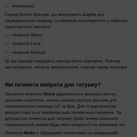
мінеральні.
Серед безлічі брендів, що випускають фарби для
перманентного макіяжу, особливою популярністю у майстрів
користуються наступні:
пігменти Shine;
пігменти Face;
пігменти Mineral.
Ці три бренди поєднують високу якість сировини, безпеку
застосування, легкість використання, широку гамму кольорів.
Які пігменти вибрати для татуажу?
Органічні пігменти
Shine
відрізняються високою якістю,
щільним покриттям, мають широку палітру відтінків для
перманентного макіяжу губ та брів. Для їх виробництва
використовується американська преміальна сировина. За
допомогою пігментів для татуажу Шайн можна виконати
перманентний макіяж будь-якої складності на тривалий час.
Пігменти
Фейс
є гібридними пігментами на мінеральній