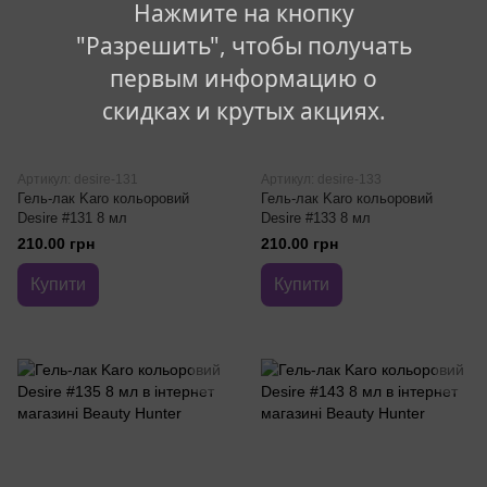
Нажмите на кнопку
"Разрешить", чтобы получать
первым информацию о
скидках и крутых акциях.
Артикул: desire-131
Артикул: desire-133
Гель-лак Karo кольоровий
Гель-лак Karo кольоровий
Desire #131 8 мл
Desire #133 8 мл
210.00 грн
210.00 грн
Купити
Купити