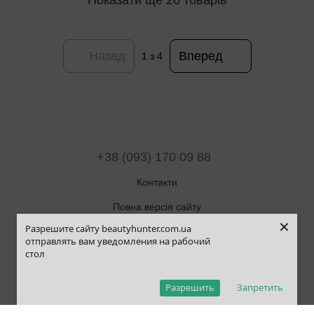
Назад
Вперед
1
з 4
+38 (093) 170 09 88
Контакти
Повна версія сайту
×
Разрешите сайту beautyhunter.com.ua
Мапа сайту
отправлять вам уведомления на рабочий
стол
© 2019-2025 Beauty Hunter
Рус
Укр
Eng
Pol
Разрешить
Запретить
,