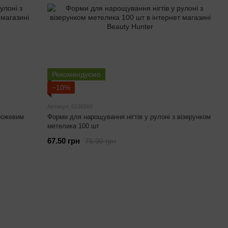
Рекомендуємо
−10%
Артикул: 0236580
 рожевим
Форми для нарощування нігтів у рулоні з візерунком
метелика 100 шт
67.50 грн
75.00 грн