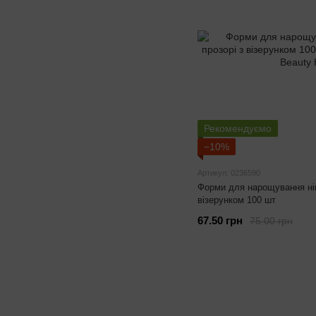
Рекомендуємо
−10%
Артикул: 0236590
Форми для нарощування нігт
візерунком 100 шт
67.50 грн
75.00 грн