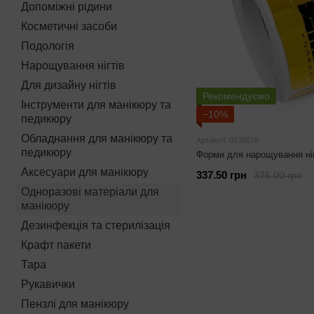
Допоміжні рідини
Косметичні засоби
Подологія
Нарощування нігтів
Для дизайну нігтів
Рекомендуємо
Інструменти для манікюру та
−10%
педикюру
Обладнання для манікюру та
Артикул: 0236578
педикюру
Форми для нарощування нігт
Аксесуари для манікюру
337.50 грн
375.00 грн
Одноразові матеріали для
манікюру
Дезинфекція та стерилізація
Крафт пакети
Тара
Рукавички
Пензлі для манікюру