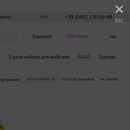
×
+38 (093) 170 09 88
тувача
UAH
ESC
Мій кошик
Бажання
Укр
а
Базові набори для майстрів
SALE
Бренди
за популярністю
спочатку дешевше
за назвою
ортування: