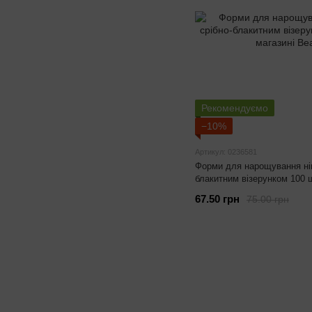
Рекомендуємо
−10%
Артикул: 0236581
Форми для нарощування нігт
блакитним візерунком 100 
67.50 грн
75.00 грн