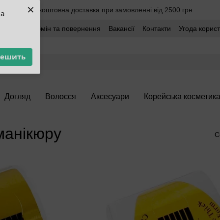
×
Безкоштовна доставка при замовленні від 2500 грн
ua
оставка
Обмін та повернення
Вакансії
Контакти
Угода корис
решить
Догляд
Волосся
Аксесуари
Корейська косметик
манікюру
С