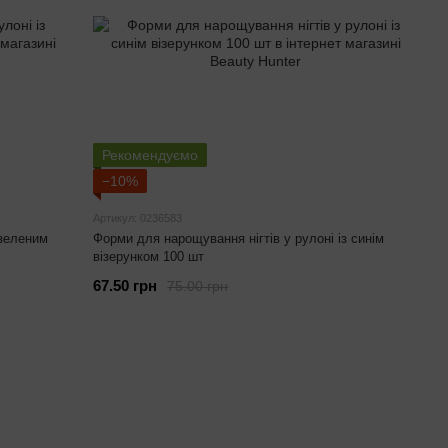
Рекомендуємо
−10%
Артикул: 0236583
 зеленим
Форми для нарощування нігтів у рулоні із синім
візерунком 100 шт
67.50 грн
75.00 грн