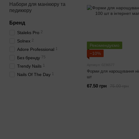
Набори для манікюру та
педикюру
Бренд
2
Staleks Pro
2
Solnex
Рекомендуємо
1
Adore Professional
−10%
75
Без бренду
Артикул: 0236577
1
Trendy Nails
Форми для нарощування нігт
1
Nails Of The Day
шт
67.50 грн
75.00 грн