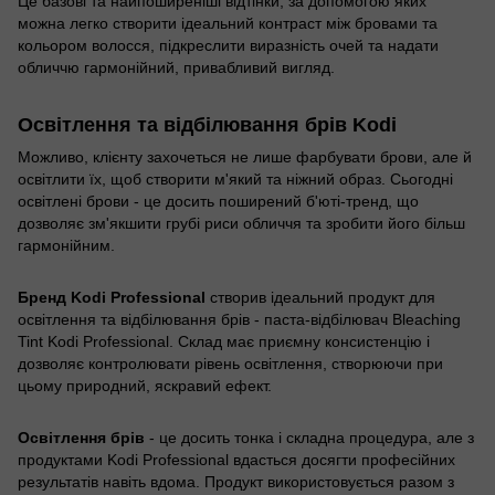
Це базові та найпоширеніші відтінки, за допомогою яких
можна легко створити ідеальний контраст між бровами та
кольором волосся, підкреслити виразність очей та надати
обличчю гармонійний, привабливий вигляд.
Освітлення та відбілювання брів Kodi
Можливо, клієнту захочеться не лише фарбувати брови, але й
освітлити їх, щоб створити м'який та ніжний образ. Сьогодні
освітлені брови - це досить поширений б'юті-тренд, що
дозволяє зм'якшити грубі риси обличчя та зробити його більш
гармонійним.
Бренд Kodi Professional
створив ідеальний продукт для
освітлення та відбілювання брів - паста-відбілювач Bleaching
Tint Kodi Professional. Склад має приємну консистенцію і
дозволяє контролювати рівень освітлення, створюючи при
цьому природний, яскравий ефект.
Освітлення брів
- це досить тонка і складна процедура, але з
продуктами Kodi Professional вдасться досягти професійних
результатів навіть вдома. Продукт використовується разом з