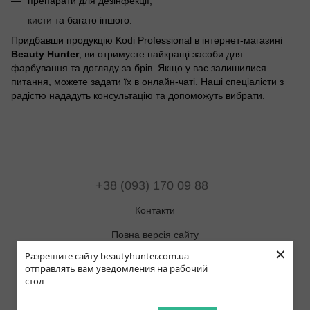
препарати для дезінфекції;
кисти
та багато іншого.
Придбавши продукцію Kodi Professional в інтернет-магазині
Beauty Hunter
, ви отримуєте найкращі засоби для
фарбування та догляду за брів. Якщо у вас залишилися
питання, можете задати їх в онлайн-чаті. Наші спеціалісти з
радістю нададуть консультацію та допоможуть вибрати.
+38 (093) 170 09 88
Контакти
Повна версія сайту
×
Разрешите сайту beautyhunter.com.ua
Мапа сайту
отправлять вам уведомления на рабочий
стол
© 2019-2025 Beauty Hunter
Рус
Укр
Eng
Pol