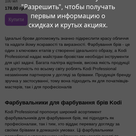
100 мл
"Разрешить", чтобы получать
178.00 грн
первым информацию о
Купити
скидках и крутых акциях.
Ідеальні брови допоможуть значно підкреслити красу обличчя
та надати йому яскравості та виразності. Фарбування брів - це
один з ключових етапів у створенні ідеального образу, а Kodi
Professional надає майстрам-бровістам необхідні інструменти
для цієї задачі. Багата палітра відтінків, висока якість продукції
та доступність по всьому світу роблять Kodi Professional
незамінним партнером у догляді за брівами. Продукція бренду
зручна у застосуванні, тому вона підходить як для початківців-
мастерів, так і для професіоналів
Фарбувальники для фарбування брів Kodi
Kodi Professional пропонує широкий асортимент
фарбувальників для фарбування брів, які підходять як
професіоналам, так і тим, хто віддає перевагу догляду за
своїми брівами в домашніх умовах. Ці фарбувальники
розроблені з урахуванням найвищих стандартів якості та