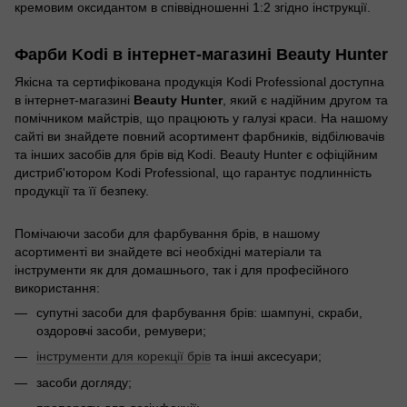
кремовим оксидантом в співвідношенні 1:2 згідно інструкції.
Фарби Kodi в інтернет-магазині Beauty Hunter
Якісна та сертифікована продукція Kodi Professional доступна
в інтернет-магазині
Beauty Hunter
, який є надійним другом та
помічником майстрів, що працюють у галузі краси. На нашому
сайті ви знайдете повний асортимент фарбників, відбілювачів
та інших засобів для брів від Kodi. Beauty Hunter є офіційним
дистриб'ютором Kodi Professional, що гарантує подлинність
продукції та її безпеку.
Помічаючи засоби для фарбування брів, в нашому
асортименті ви знайдете всі необхідні матеріали та
інструменти як для домашнього, так і для професійного
використання:
супутні засоби для фарбування брів: шампуні, скраби,
оздоровчі засоби, ремувери;
інструменти для корекції брів
та інші аксесуари;
засоби догляду;