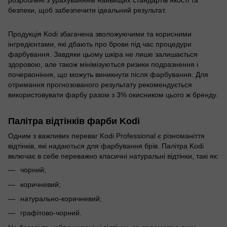
безпеки, щоб забезпечити ідеальний результат.
Продукція Kodi збагачена зволожуючими та корисними
інгредієнтами, які дбають про брови під час процедури
фарбування. Завдяки цьому шкіра не лише залишається
здоровою, але також мінімізуються ризики подразнення і
почервоніння, що можуть виникнути після фарбування. Для
отримання прогнозованого результату рекомендується
використовувати фарбу разом з 3% окисником цього ж бренду.
Палітра відтінків фарби Kodi
Одним з важливих переваг Kodi Professional є різноманіття
відтінків, які надаються для фарбування брів. Палітра Kodi
включає в себе переважно класичні натуральні відтінки, такі як:
чорний;
коричневий;
натурально-коричневий;
графітово-чорний.