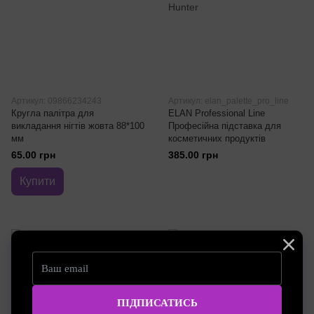
Артикул: 09866234243
Артикул: elan_palette_pro_line
Кругла палітра для
ELAN Professional Line
викладання нігтів жовта 88*100
Професійна підставка для
мм
косметичних продуктів
65.00 грн
385.00 грн
Купити