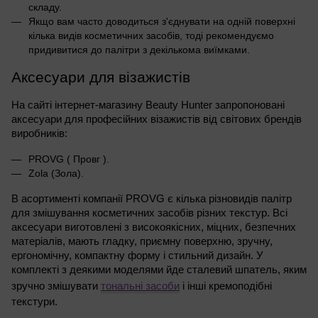
складу.
Якщо вам часто доводиться з'єднувати на одній поверхні
кілька видів косметичних засобів, тоді рекомендуємо
придивитися до палітри з декількома виїмками.
Аксесуари для візажистів
На сайті інтернет-магазину Beauty Hunter запропоновані
аксесуари для професійних візажистів від світових брендів
виробників:
PROVG ( Провг ).
Zola (Зола).
В асортименті компанії PROVG є кілька різновидів палітр
для змішування косметичних засобів різних текстур. Всі
аксесуари виготовлені з високоякісних, міцних, безпечних
матеріалів, мають гладку, приємну поверхню, зручну,
ергономічну, компактну форму і стильний дизайн. У
комплекті з деякими моделями йде сталевий шпатель, яким
зручно змішувати
тональні засоби
і інші кремоподібні
текстури.