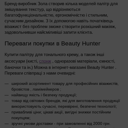
Бренд-виробник Зола створив кілька моделей палітр для
змішування текстур, що відрізняються
багатофункціональністю, ергономічністю і стильним,
сучасним дизайном. З їх допомогою навіть початківець
візажист без проблем зможе створити розкішний макіяж,
задовольнивши найсміливіші запити клієнта.
Переваги покупки в Beauty Hunter
Купити палітру для тонального крему, а також інші
аксесуари (кисті,
спонж
, одноразові матеріали, ємності,
баночки та ін.) Можна в інтернет-магазині Beauty Hunter .
Переваги співпраці з нами очевидні:
широкий асортимент товару для професійних візажистів,
бровістов , ламімейкеров ;
найвищу якість і безпеку продукції;
товар від світових брендів, які для
виготовлення продукції
використовують сучасні, перевірені, безпечні
технології;
привабливі ціни;
цікаві акції, вигідні знижки
постійним
покупцям;
зручні умови доставки - при замовленні
від 2000 грн.