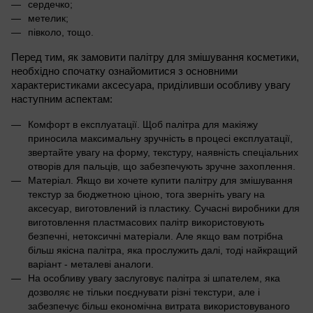
сердечко;
метелик;
півколо, тощо.
Перед тим, як замовити палітру для змішування косметики,
необхідно спочатку ознайомитися з основними
характеристиками аксесуара, приділивши особливу увагу
наступним аспектам:
Комфорт в експлуатації. Щоб палітра для макіяжу
приносила максимальну зручність в процесі експлуатації,
звертайте увагу на форму, текстуру, наявність спеціальних
отворів для пальців, що забезпечують зручне захоплення.
Матеріал. Якщо ви хочете купити палітру для змішування
текстур за бюджетною ціною, тога зверніть увагу на
аксесуар, виготовлений із пластику. Сучасні виробники для
виготовлення пластмасових палітр використовують
безпечні, нетоксичні матеріали. Але якщо вам потрібна
більш якісна палітра, яка прослужить далі, тоді найкращий
варіант - металеві аналоги.
На особливу увагу заслуговує палітра зі шпателем, яка
дозволяє не тільки поєднувати різні текстури, але і
забезпечує більш економічна витрата використовуваного