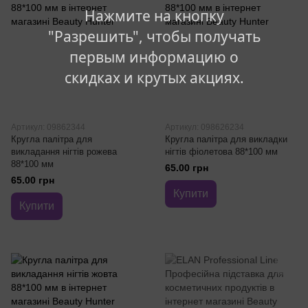
Нажмите на кнопку
"Разрешить", чтобы получать
первым информацию о
скидках и крутых акциях.
Артикул: 09862344
Артикул: 098626234
Кругла палітра для
Кругла палітра для викладки
викладання нігтів рожева
нігтів фіолетова 88*100 мм
88*100 мм
65.00 грн
65.00 грн
Купити
Купити