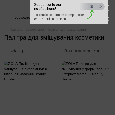
×
Subscribe to our
Beauty Hunter
notifications!
To enable permission prompts, click
Безкоштовна доставка при замовленні від 2500 грн
ESC
on the notification icon
Каталог
Аксесуари
Палітри для змішування
Палітра для змішування косметики
Фільтр
За популярністю
2