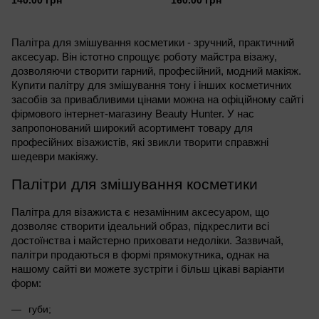
140.00 грн
160.00 грн
Палітра для змішування косметики - зручний, практичний
аксесуар. Він істотно спрощує роботу майстра візажу,
дозволяючи створити гарний, професійний, модний макіяж.
Купити палітру для змішування тону і інших косметичних
засобів за привабливими цінами можна на офіційному сайті
фірмового інтернет-магазину Beauty Hunter. У нас
запропонований широкий асортимент товару для
професійних візажистів, які звикли творити справжні
шедеври макіяжу.
Палітри для змішування косметики
Палітра для візажиста є незамінним аксесуаром, що
дозволяє створити ідеальний образ, підкреслити всі
достоїнства і майстерно приховати недоліки. Зазвичай,
палітри продаються в формі прямокутника, однак на
нашому сайті ви можете зустріти і більш цікаві варіанти
форм:
губи;