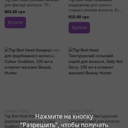
для фіксації волосся, 73 г
кондиціонер для сухого і
січеного кінчиків волосся, Eco
803.00 грн
Boost, 237 мл
615.00 грн
Купити
Купити
Артикул: Tigi11
Артикул: Tigi14
Нажмите на кнопку
Tigi Bed Head Кондиціонер для
Tigi Bed Head Текстуруючий
фарбованого волосся, Colour
сольовий спрей для волосся,
"Разрешить", чтобы получать
Goddess, 100 мл
Salty Not Sorry, 100 мл