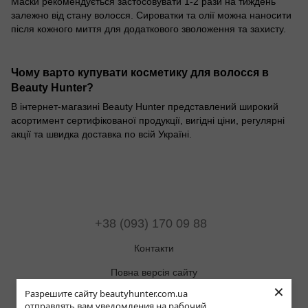
Маски рекомендується застосовувати 1-2 рази на тиждень
залежно від стану волосся. Сироватки та олії можна наносити
після кожного миття для додаткового зволоження та захисту.
Чому варто купувати косметику для волосся в
Beauty Hunter?
В інтернет-магазині Beauty Hunter представлений широкий
асортимент сертифікованої продукції, вигідні ціни, регулярні
акції та швидка доставка по всій Україні.
+38 (093) 170 09 88
Контакти
Повна версія сайту
×
Разрешите сайту beautyhunter.com.ua
Мапа сайту
отправлять вам уведомления на рабочий