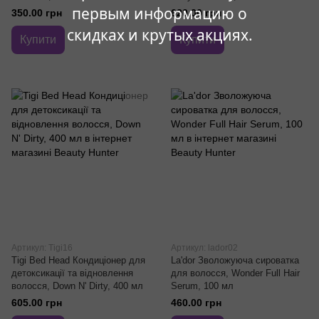
первым информацию о
350.00 грн
620.00 грн
скидках и крутых акциях.
Купити
Купити
Артикул: Tigi16
Артикул: lador02
Tigi Bed Head Кондиціонер для
La'dor Зволожуюча сироватка
детоксикації та відновлення
для волосся, Wonder Full Hair
волосся, Down N' Dirty, 400 мл
Serum, 100 мл
605.00 грн
460.00 грн