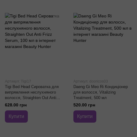
Артикул: Tigi17
Артикул: dooricos03
Tigi Bed Head Сироватка для
Daeng Gi Meo Ri Кондиціонер
випрямлення неслухняного
для волосся, Vitalizing
волосся, Straighten Out Anti
Treatment, 500 мл
Frizz Serum, 100 мл
628.00 грн
520.00 грн
Купити
Купити