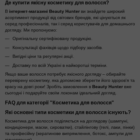
Де купити якісну косметику для волосся?
В
інтернет-магазині Beauty Hunter
ви знайдете широкий
асортимент продукції від світових брендів, які цінуються як
серед професіоналів, так і серед користувачів для домашнього
догляду. Ми пропонуємо:
Оригінальну сертифіковану продукцію.
Консультації фахівців щодо підбору засобів.
Вигідні ціни та регулярні акції.
Доставку по всій Україні в найкоротші терміни.
Якщо ваше волосся потребує якісного догляду – обирайте
перевірену косметику, яка допоможе зберегти його здоров'я та
красу на довгі роки! Зробіть замовлення в
Beauty Hunter
вже
сьогодні і подаруйте своїм локонам ідеальний догляд.
FAQ для категорії "Косметика для волосся"
Які основні типи косметики для волосся існують?
Косметика для волосся поділяється на доглядову (шампуні,
кондиціонери, маски, сироватки), стайлінгову (гелі, лаки, пінки)
та професійну (кератинове випрямлення, ботокс, ампули для
відновлення).