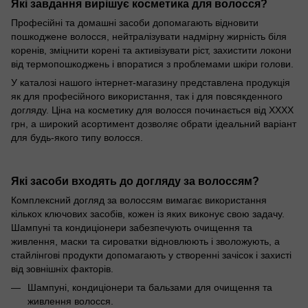
Які завдання вирішує косметика для волосся?
Професійні та домашні засоби допомагають відновити
пошкоджене волосся, нейтралізувати надмірну жирність біля
коренів, зміцнити корені та активізувати ріст, захистити локони
від термопошкоджень і впоратися з проблемами шкіри голови.
У каталозі нашого інтернет-магазину представлена продукція
як для професійного використання, так і для повсякденного
догляду. Ціна на косметику для волосся починається від ХХХХ
грн, а широкий асортимент дозволяє обрати ідеальний варіант
для будь-якого типу волосся.
Які засоби входять до догляду за волоссям?
Комплексний догляд за волоссям вимагає використання
кількох ключових засобів, кожен із яких виконує свою задачу.
Шампуні та кондиціонери забезпечують очищення та
живлення, маски та сироватки відновлюють і зволожують, а
стайлінгові продукти допомагають у створенні зачісок і захисті
від зовнішніх факторів.
Шампуні, кондиціонери та бальзами для очищення та
живлення волосся.