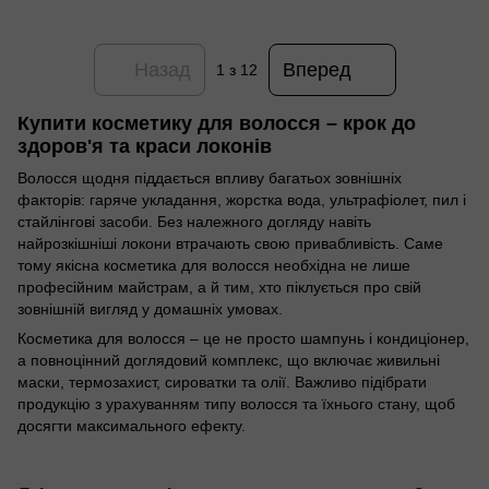
Назад
Вперед
1
з 12
Купити косметику для волосся – крок до
здоров'я та краси локонів
Волосся щодня піддається впливу багатьох зовнішніх
факторів: гаряче укладання, жорстка вода, ультрафіолет, пил і
стайлінгові засоби. Без належного догляду навіть
найрозкішніші локони втрачають свою привабливість. Саме
тому якісна косметика для волосся необхідна не лише
професійним майстрам, а й тим, хто піклується про свій
зовнішній вигляд у домашніх умовах.
Косметика для волосся – це не просто шампунь і кондиціонер,
а повноцінний доглядовий комплекс, що включає живильні
маски, термозахист, сироватки та олії. Важливо підібрати
продукцію з урахуванням типу волосся та їхнього стану, щоб
досягти максимального ефекту.