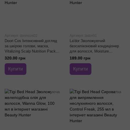
Артикул: dooricos02
Артикул: lador01
Doori Cos Інтенсивний догляд
La'dor Зволожуючий
за шкірою голови, маска,
безсиліконовий кондиціонер
Vitalizing Scalp Nutrition Pack,
для волосся, Moisture
145 мл
Balancing Conditioner, 100 мл
320.00 грн
189.00 грн
Купити
Купити