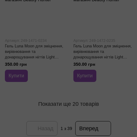
Артикул: 249-1471-0234
Артикул: 249-1472-0235
Гель Luna Moon для зміцнення,
Гель Luna Moon для зміцнення,
вирівнювання та
вирівнювання та
донарощування нігтів Light
донарощування нігтів Light
Acrygel #1 13 мл
Acrygel #2 13 мл
350.00 грн
350.00 грн
Купити
Купити
Показати ще 20 товарів
Назад
Вперед
1
з 39