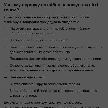
У якому порядку потрібно нарощувати нігті
гелем?
Правильна техніка – це запорука красивого й стійкого
манікюру. Стандартна процедура виглядає так:
Підготовка натурального нігтя, тобто зняття блиску,
обробка форми та кутикули.
Знежирення та нанесення праймера.
Нанесення базового тонкого шару гелю для нарощування
для зчеплення з нігтьовою пластиною.
Постановка форми або типси для моделювання довжини.
Основне моделювання за допомогою обраного гелю,
тобто викладення архітектури й формування апекса.
Полімеризація в лампі.
Зняття липкого шару та опилювання форми.
За потреби – ще й нанесення кольорового покриття та
фінального топа.
Дотримання цього порядку гарантує, що матеріал
носитиметься максимально довго, а результат виглядатиме