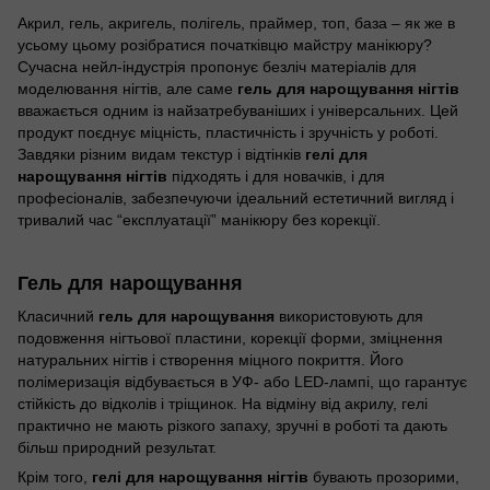
Акрил, гель, акригель, полігель, праймер, топ, база – як же в
усьому цьому розібратися початківцю майстру манікюру?
Сучасна нейл-індустрія пропонує безліч матеріалів для
моделювання нігтів, але саме
гель для нарощування нігтів
вважається одним із найзатребуваніших і універсальних. Цей
продукт поєднує міцність, пластичність і зручність у роботі.
Завдяки різним видам текстур і відтінків
гелі для
нарощування нігтів
підходять і для новачків, і для
професіоналів, забезпечуючи ідеальний естетичний вигляд і
тривалий час “експлуатації” манікюру без корекції.
Гель для нарощування
Класичний
гель для нарощування
використовують для
подовження нігтьової пластини, корекції форми, зміцнення
натуральних нігтів і створення міцного покриття. Його
полімеризація відбувається в УФ- або LED-лампі, що гарантує
стійкість до відколів і тріщинок. На відміну від акрилу, гелі
практично не мають різкого запаху, зручні в роботі та дають
більш природний результат.
Крім того,
гелі для нарощування нігтів
бувають прозорими,