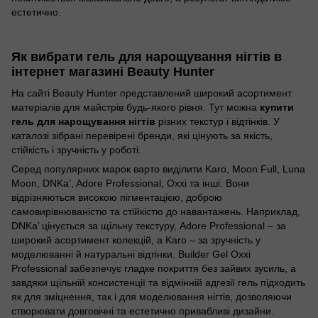
естетично.
Як вибрати гель для нарощування нігтів в
інтернет магазині Beauty Hunter
На сайті Beauty Hunter представлений широкий асортимент
матеріалів для майстрів будь-якого рівня. Тут можна
купити
гель для нарощування нігтів
різних текстур і відтінків. У
каталозі зібрані перевірені бренди, які цінують за якість,
стійкість і зручність у роботі.
Серед популярних марок варто виділити Karo, Moon Full, Luna
Moon, DNKa’, Adore Professional, Oxxi та інші. Вони
відрізняються високою пігментацією, доброю
самовирівнюваністю та стійкістю до навантажень. Наприклад,
DNKa’ цінується за щільну текстуру, Adore Professional – за
широкий асортимент колекцій, а Karo – за зручність у
моделюванні й натуральні відтінки. Builder Gel Oxxi
Professional забезпечує гладке покриття без зайвих зусиль, а
завдяки щільній консистенції та відмінній адгезії гель підходить
як для зміцнення, так і для моделювання нігтів, дозволяючи
створювати довговічні та естетично привабливі дизайни.