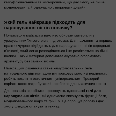
камуфлювальними та кольоровими, що дає змогу не лише
моделювати, а й одночасно створювати дизайн.
Який гель найкраще підходить для
нарощування нігтів новачку?
Початківцям майстрам важливо обирати матеріали з
урахуванням їхнього рівня підготовки. Для навчання та перших
практик чудово підійде гель для нарощування нігтів середньої
в’язкості, який легко розподіляється і не розтікається на бічні
валики. Такий матеріал допомагає акуратно сформувати
архітектуру без зайвих зусиль.
Найкращим рішенням стане камуфлювальний гель
натурального відтінку, адже він приховує можливі нерівності,
робить покриття естетичним і універсальним. Прозорий
варіант також затребуваний, особливо для класичних технік.
Для новачків виробники пропонують однофазні
гелі для
нарощування нігтів
, які одночасно виконують функції бази,
моделювального шару та фінішу. Це спрощує роботу і дає
змогу швидше опанувати техніку.