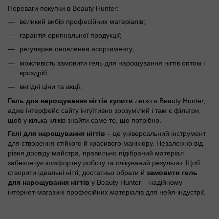
Переваги покупки в Beauty Hunter:
великий вибір професійних матеріалів;
гарантія оригінальної продукції;
регулярне оновлення асортименту;
можливість замовити гель для нарощування нігтів оптом і
вроздріб;
вигідні ціни та акції.
Гель для нарощування нігтів купити
легко в Beauty Hunter,
адже інтерфейс сайту інтуїтивно зрозумілий і там є фільтри,
щоб у кілька кліків знайти саме те, що потрібно.
Гелі для нарощування нігтів
– це універсальний інструмент
для створення стійкого й красивого манікюру. Незалежно від
рівня досвіду майстра, правильно підібраний матеріал
забезпечує комфортну роботу та очікуваний результат. Щоб
створити ідеальні нігті, достатньо обрати й
замовити гель
для нарощування нігтів
у Beauty Hunter – надійному
інтернет-магазині професійних матеріалів для нейл-індустрії.