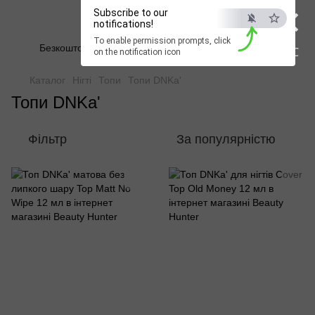
×
Subscribe to our
Beauty Hunter
notifications!
To enable permission prompts, click
Безкоштовна доставка при замовленні від 2500 грн
ESC
on the notification icon
Каталог
Нігті
Топи
Топи DNKa'
Топи DNKa'
Фільтр
За популярністю