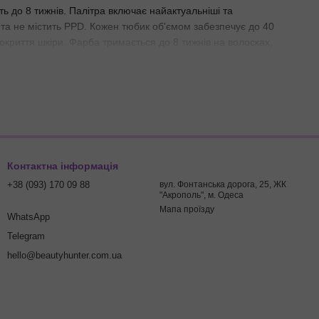
ть до 8 тижнів. Палітра включає найактуальніші та
 та не містить PPD. Кожен тюбик об'ємом забезпечує до 40
 покриття шкіри. Фарба тримається до 8 тижнів на волосках,
 для фарбування, які забезпечують яскравий і стійкий колір.
ю та тих, хто віддає перевагу продуктам без компонентів
й колір, але з більш делікатним впливом на шкіру.
Контактна інформація
+38 (093) 170 09 88
вул. Фонтанська дорога, 25, ЖК
"Акрополь", м. Одеса
Мапа проїзду
WhatsApp
Telegram
hello@beautyhunter.com.ua