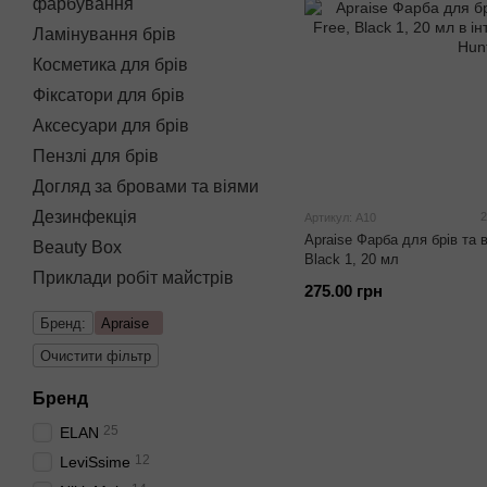
фарбування
Ламінування брів
Косметика для брів
Фіксатори для брів
Аксесуари для брів
Пензлі для брів
Догляд за бровами та віями
Дезинфекція
2
Артикул: A10
Apraise Фарба для брів та 
Beauty Box
Black 1, 20 мл
Приклади робіт майстрів
275.00 грн
Бренд:
Apraise
Очистити фільтр
Бренд
25
ELAN
12
LeviSsime