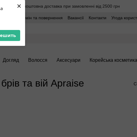
×
Безкоштовна доставка при замовленні від 2500 грн
ua
оставка
Обмін та повернення
Вакансії
Контакти
Угода корис
решить
Догляд
Волосся
Аксесуари
Корейська косметик
рів та вій Apraise
С