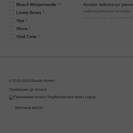
10
Binacil Wimpernwelle
Apraise забезпечує рівно
найпопулярніші кольори. 
2
Lovely Brows
застосувань і доступний у
2
Viya
помітно змінюючи зовнішні
2
Wona
2
Vivid Code
У чому різниця між 
Основна відмінність поля
Веганський варіант Vegan
тваринного походження і 
© 2019-2025 Beauty Hunter
Відтінки фарб від Ap
Приймаємо до оплати
Палітра відтінків фарб
Black 1: Насичений ч
Мобільна версія
Graphite 1.1: Холодни
Blue Black 2: Синьо-
Dark Brown 3: Темно