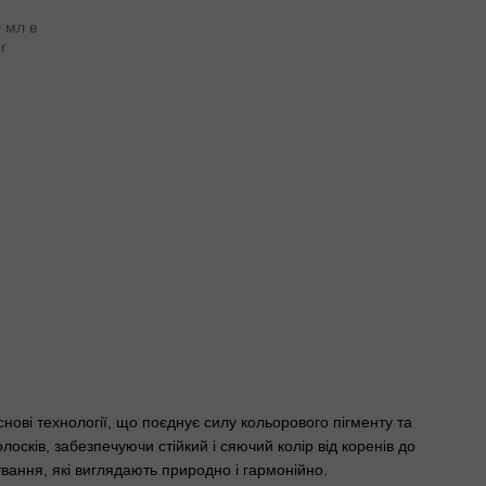
ові технології, що поєднує силу кольорового пігменту та
осків, забезпечуючи стійкий і сяючий колір від коренів до
бування, які виглядають природно і гармонійно.