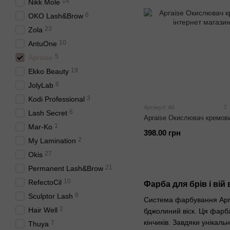
14
Nikk Mole
6
OKO Lash&Brow
23
Zola
10
AntuOne
5
Apraise
19
Ekko Beauty
6
JolyLab
3
Kodi Professional
2
Артикул: A6
6
Lash Secret
Apraise Окислювач кремов
1
Mar-Ko
398.00 грн
2
My Lamination
27
Okis
21
Permanent Lash&Brow
10
RefectoCil
Фарба для брів і вій 
8
Sculptor Lash
Система фарбування Apra
2
Hair Well
бджолиний віск. Ця фарба
кінчиків. Завдяки унікаль
7
Thuya