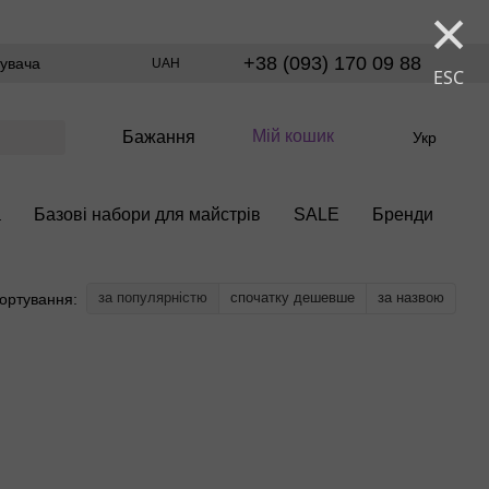
×
+38 (093) 170 09 88
тувача
UAH
ESC
Мій кошик
Бажання
Укр
а
Базові набори для майстрів
SALE
Бренди
за популярністю
спочатку дешевше
за назвою
ортування: