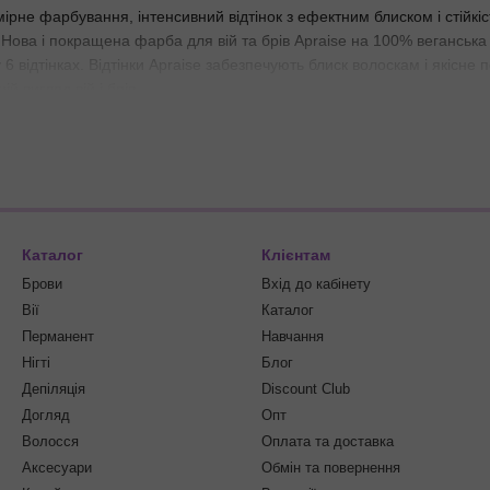
мірне фарбування, інтенсивний відтінок з ефектним блиском і стійкіс
Нова і покращена фарба для вій та брів Apraise на 100% веганська
 6 відтінках. Відтінки Apraise забезпечують блиск волоскам і якісне
й вигляд вій і брів.
звичайною фарбою та Vegan & PPD Free Apraise?
гає в складі. Звичайна фарба Apraise містить стандартні компоненти
 & PPD Free розроблений спеціально для клієнтів із чутливою шкіро
парафенілендіаміну (PPD). Цей варіант пропонує такий же насичени
Каталог
Клієнтам
Брови
Вхід до кабінету
raise
Вії
Каталог
Перманент
Навчання
и Apraise Vegan & PPD Free:
Нігті
Блог
орний
Депіляція
Discount Club
й графіт
Догляд
Опт
Волосся
Оплата та доставка
чорний
Аксесуари
Обмін та повернення
-коричневий