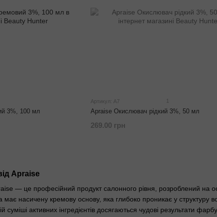
1
Артикул: A7
ий 3%, 100 мл
Apraise Окислювач рідкий 3%, 50 мл
269.00 грн
від Apraise
ise — це професійний продукт салонного рівня, розроблений на осн
 має насичену кремову основу, яка глибоко проникає у структуру вол
ній суміші активних інгредієнтів досягаються чудові результати фар