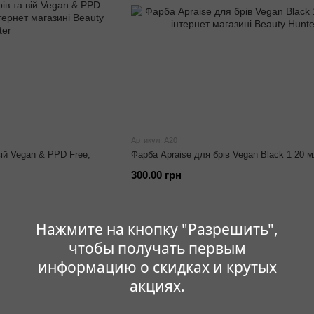
Артикул: A20
вій Vegan & PPD Free,
Фарба Apraise для брів Vegan Black 1 20 
300.00 грн
Нажмите на кнопку "Разрешить",
чтобы получать первым
информацию о скидках и крутых
акциях.