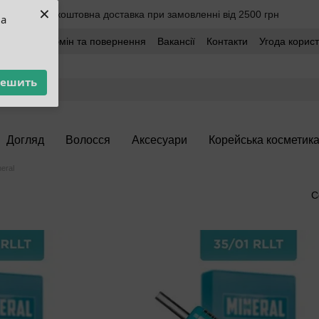
×
Безкоштовна доставка при замовленні від 2500 грн
ua
оставка
Обмін та повернення
Вакансії
Контакти
Угода корис
решить
Догляд
Волосся
Аксесуари
Корейська косметик
eral
С