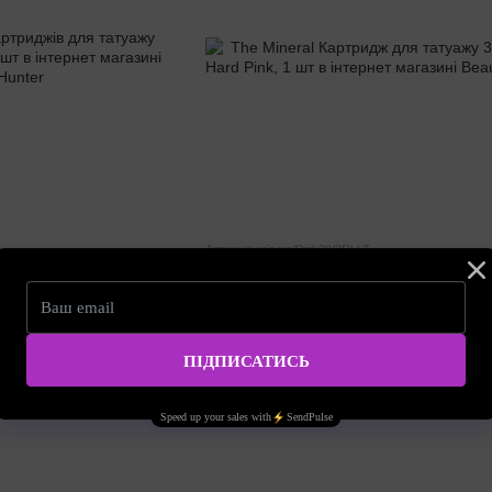
Артикул: mineralPink30/3RLLT
ів для татуажу 25/3RLLT,
The Mineral Картридж для татуажу 30/3RLL
Pink, 1 шт
44.00 грн