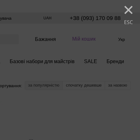
×
+38 (093) 170 09 88
тувача
UAH
ESC
Мій кошик
Бажання
Укр
а
Базові набори для майстрів
SALE
Бренди
за популярністю
спочатку дешевше
за назвою
ортування: