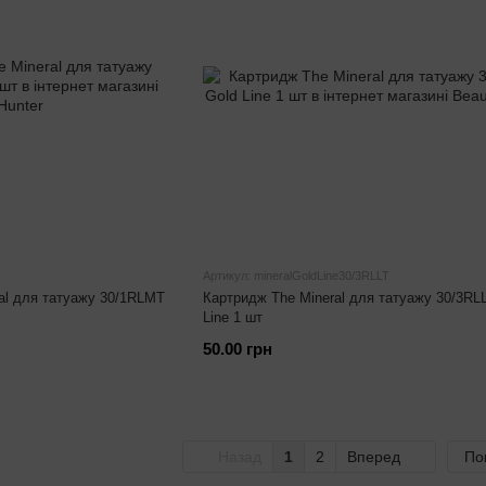
Артикул: mineralGoldLine30/3RLLT
ral для татуажу 30/1RLMT
Картридж The Mineral для татуажу 30/3RL
Line 1 шт
50.00 грн
Назад
1
2
Вперед
По