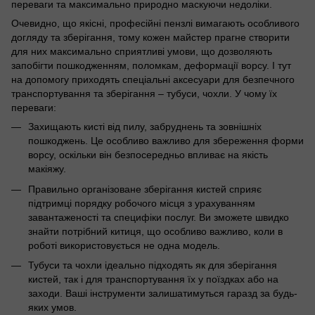
переваги та максимально природно маскуючи недоліки.
Очевидно, що якісні, професійні пензлі вимагають особливого
догляду та зберігання, тому кожен майстер прагне створити
для них максимально сприятливі умови, що дозволяють
запобігти пошкодженням, поломкам, деформації ворсу. І тут
на допомогу приходять спеціальні аксесуари для безпечного
транспортування та зберігання – тубуси, чохли. У чому їх
переваги:
Захищають кисті від пилу, забруднень та зовнішніх
пошкоджень. Це особливо важливо для збереження форми
ворсу, оскільки він безпосередньо впливає на якість
макіяжу.
Правильно організоване зберігання кистей сприяє
підтримці порядку робочого місця з урахуванням
завантаженості та специфіки послуг. Ви зможете швидко
знайти потрібний китиця, що особливо важливо, коли в
роботі використовується не одна модель.
Тубуси та чохли ідеально підходять як для зберігання
кистей, так і для транспортування їх у поїздках або на
заходи. Ваші інструменти залишатимуться гаразд за будь-
яких умов.