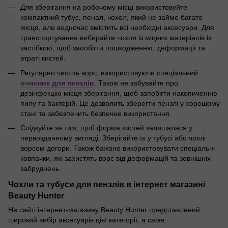
Для зберігання на робочому місці використовуйте
компактний тубус, пенал, чохол, який не займе багато
місця, але водночас вмістить всі необхідні аксесуари. Для
транспортування вибирайте чохол із міцних матеріалів із
застібкою, щоб запобігти пошкодженню, деформації та
втраті кистей.
Регулярно чистіть ворс, використовуючи спеціальний
очисник для пензлів
. Також не забувайте про
дезінфекцію місця зберігання, щоб запобігти накопиченню
пилу та бактерій. Це дозволить зберегти пензлі у хорошому
стані та забезпечить безпечне використання.
Слідкуйте за тим, щоб форма кистей залишалася у
первозданному вигляді. Зберігайте їх у тубусі або чохлі
ворсом догори. Також бажано використовувати спеціальні
ковпачки, які захистять ворс від деформацій та зовнішніх
забруднень.
Чохли та тубуси для пензлів в інтернет магазині
Beauty Hunter
На сайті інтернет-магазину Beauty Hunter представлений
широкий вибір аксесуарів цієї категорії, а саме: