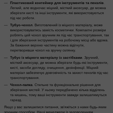
Пластиковий контейнер для інструментів та пензлів
.
Легкий, але водночас міцний, місткий аксесуар, де можна
зберігати кисті та інші інструменти, які використовуються
під час роботи.
Тубус-чохол
. Виготовлений із міцного матеріалу, може
використовуватись замість косметички. Компактні розміри
роблять цей чохол зручним як під час транспортування, так
і для зберігання інструментів на робочому місці або вдома.
За бажання верхню частину можна відігнути,
перетворивши чохол на зручну склянку.
Тубус із міцного матеріалу із застібками
. Зручний,
місткий аксесуар, де можна зберігати будь-які інструменти,
кисті, засоби догляду, очищення, дезінфекції. Міцний
матеріал забезпечує довговічність та захист пензлів під час
транспортування.
Чохол-папка
. Стильне та функціональне рішення для
зберігання кистей. У ньому передбачено кілька відділень
та кишень, тому ваші інструменти завжди залишатимуться
гаразд.
Якщо у вас залишилися питання, зв'яжіться з нами будь-яким
зручним способом. Наші менеджери із задоволенням