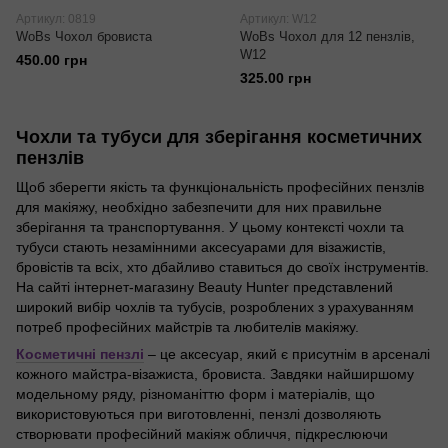
Артикул: 0819
Артикул: W12
WoBs Чохол бровиста
WoBs Чохол для 12 пензлів,
W12
450.00 грн
325.00 грн
Чохли та тубуси для зберігання косметичних
пензлів
Щоб зберегти якість та функціональність професійних пензлів
для макіяжу, необхідно забезпечити для них правильне
зберігання та транспортування. У цьому контексті чохли та
тубуси стають незамінними аксесуарами для візажистів,
бровістів та всіх, хто дбайливо ставиться до своїх інструментів.
На сайті інтернет-магазину Beauty Hunter представлений
широкий вибір чохлів та тубусів, розроблених з урахуванням
потреб професійних майстрів та любителів макіяжу.
Косметичні пензлі
– це аксесуар, який є присутнім в арсеналі
кожного майстра-візажиста, бровиста. Завдяки найширшому
модельному ряду, різноманіттю форм і матеріалів, що
використовуються при виготовленні, пензлі дозволяють
створювати професійний макіяж обличчя, підкреслюючи