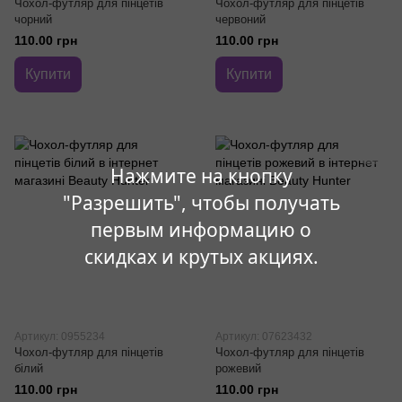
Чохол-футляр для пінцетів
Чохол-футляр для пінцетів
чорний
червоний
110.00 грн
110.00 грн
Купити
Купити
Нажмите на кнопку
"Разрешить", чтобы получать
первым информацию о
скидках и крутых акциях.
Артикул: 0955234
Артикул: 07623432
Чохол-футляр для пінцетів
Чохол-футляр для пінцетів
білий
рожевий
110.00 грн
110.00 грн