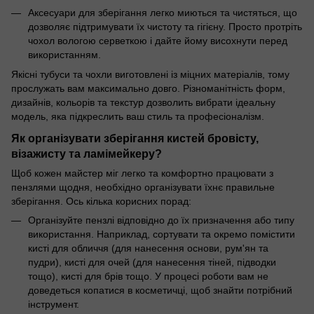
Аксесуари для зберігання легко миються та чистяться, що
дозволяє підтримувати їх чистоту та гігієну. Просто протріть
чохол вологою серветкою і дайте йому висохнути перед
використанням.
Якісні тубуси та чохли виготовлені із міцних матеріалів, тому
прослужать вам максимально довго. Різноманітність форм,
дизайнів, кольорів та текстур дозволить вибрати ідеальну
модель, яка підкреслить ваш стиль та професіоналізм.
Як організувати зберігання кистей бровісту,
візажисту та ламімейкеру?
Щоб кожен майстер міг легко та комфортно працювати з
пензлями щодня, необхідно організувати їхнє правильне
зберігання. Ось кілька корисних порад:
Організуйте пензлі відповідно до їх призначення або типу
використання. Наприклад, сортувати та окремо помістити
кисті для обличчя (для нанесення основи, рум'ян та
пудри), кисті для очей (для нанесення тіней, підводки
тощо), кисті для брів тощо. У процесі роботи вам не
доведеться копатися в косметичці, щоб знайти потрібний
інструмент.