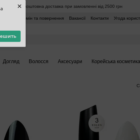
×
Безкоштовна доставка при замовленні від 2500 грн
ua
оставка
Обмін та повернення
Вакансії
Контакти
Угода корис
решить
Догляд
Волосся
Аксесуари
Корейська косметик
С