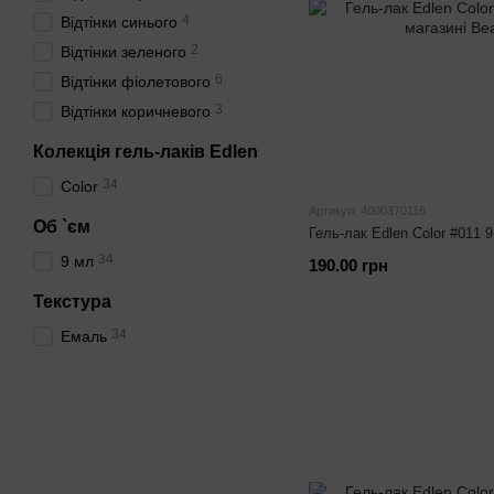
4
Відтінки синього
2
Відтінки зеленого
6
Відтінки фіолетового
3
Відтінки коричневого
Колекція гель-лаків Edlen
34
Color
Артикул: 4000370116
Об `єм
Гель-лак Edlen Color #011 
34
9 мл
190.00 грн
Текстура
34
Емаль