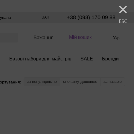
×
+38 (093) 170 09 88
тувача
UAH
ESC
Мій кошик
Бажання
Укр
а
Базові набори для майстрів
SALE
Бренди
за популярністю
спочатку дешевше
за назвою
ортування: