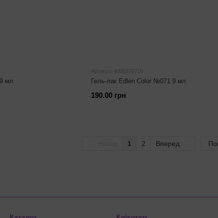
Артикул: 4000370710
 9 мл
Гель-лак Edlen Color №071 9 мл
190.00 грн
Назад
1
2
Вперед
По
Каталог
Клієнтам