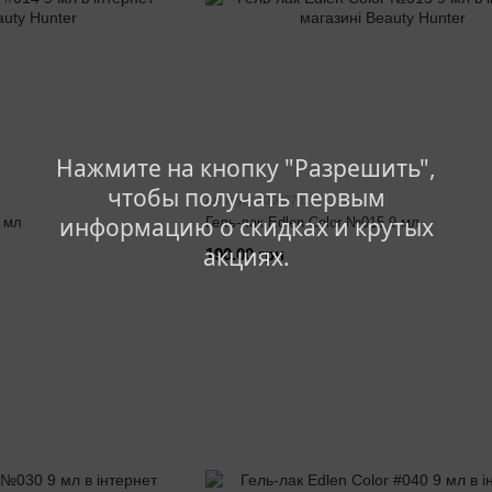
Нажмите на кнопку "Разрешить",
чтобы получать первым
Артикул: 4000370157
информацию о скидках и крутых
9 мл
Гель-лак Edlen Color №015 9 мл
акциях.
190.00 грн