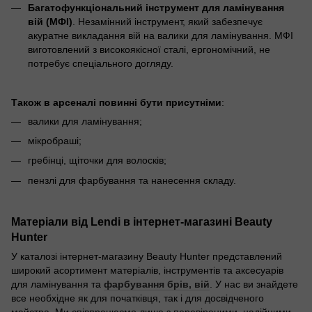
Багатофункціональний інструмент для ламінування
вій (МФІ)
. Незамінний інструмент, який забезпечує
акуратне викладання вій на валики для ламінування. МФІ
виготовлений з високоякісної сталі, ергономічний, не
потребує спеціального догляду.
Також в арсеналі повинні бути присутніми
:
валики для ламінування;
мікробраші;
гребінці, щіточки для волосків;
пензлі для фарбування та нанесення складу.
Матеріали від Lendi в інтернет-магазині Beauty
Hunter
У каталозі інтернет-магазину Beauty Hunter представлений
широкий асортимент матеріалів, інструментів та аксесуарів
для ламінування та
фарбування брів, вій
. У нас ви знайдете
все необхідне як для початківця, так і для досвідченого
майстра. Ми співпрацюємо лише з перевіреними, надійними