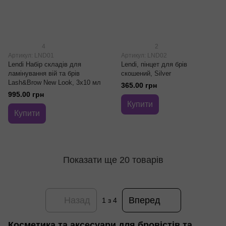
4
2
Артикул: LND01
Артикул: LND02
Lendi Набір складів для
Lendi, пінцет для брів
ламінування вій та брів
cкошений, Silver
Lash&Brow New Look, 3х10 мл
365.00 грн
995.00 грн
Купити
Купити
Показати ще 20 товарів
Назад
Вперед
1
з 4
Косметика та аксесуари для бровістів та