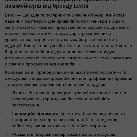
ламімейкерів від бренду Lendi
Lendi — ще один популярний та сучасний бренд, який став
надійним партнером для бровістів та ламімейкерів з усього
світу. У каталозі компанії представлений широкий асортимент
професійної косметики та аксесуарів, розроблених з
урахуванням потреб та очікувань майстрів області б'юті-
індустрії. Бренд Lendi уособлює не тільки якість та надійність, а
й прагнення постійного вдосконалення. Кожен продукт
проходить суворі перевірки та контроль якості, тому косметика
є лідером продажу серед аналогів.
Компанія Lendi пропонує широкий асортимент косметики та
аксесуарів, спеціально розроблених для професійних бровістів
та ламімейкерів. Особливості брендової продукції:
Якість
. Всі товари проходять суворий контроль якості та
випробування, гарантуючи безпеку та надійність
застосування.
Інноваційні формули
. Косметика бренду розроблена з
використанням передових технологій та інгредієнтів,
забезпечуючи довготривале та стійке покриття.
Розмаїття
. Широкий вибір косметики та аксесуарів