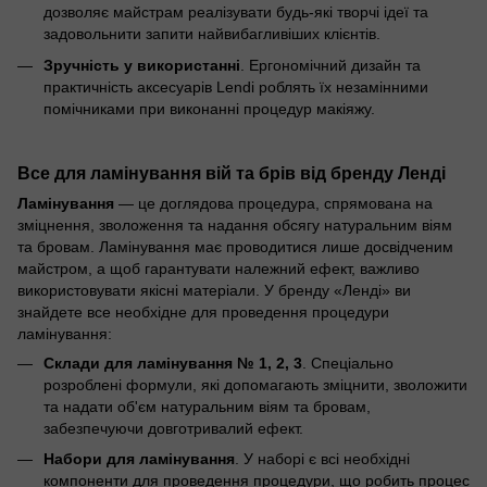
дозволяє майстрам реалізувати будь-які творчі ідеї та
задовольнити запити найвибагливіших клієнтів.
Зручність у використанні
. Ергономічний дизайн та
практичність аксесуарів Lendi роблять їх незамінними
помічниками при виконанні процедур макіяжу.
Все для ламінування вій та брів від бренду Ленді
Ламінування
— це доглядова процедура, спрямована на
зміцнення, зволоження та надання обсягу натуральним віям
та бровам. Ламінування має проводитися лише досвідченим
майстром, а щоб гарантувати належний ефект, важливо
використовувати якісні матеріали. У бренду «Ленді» ви
знайдете все необхідне для проведення процедури
ламінування:
Склади для ламінування № 1, 2, 3
. Спеціально
розроблені формули, які допомагають зміцнити, зволожити
та надати об'єм натуральним віям та бровам,
забезпечуючи довготривалий ефект.
Набори для ламінування
. У наборі є всі необхідні
компоненти для проведення процедури, що робить процес