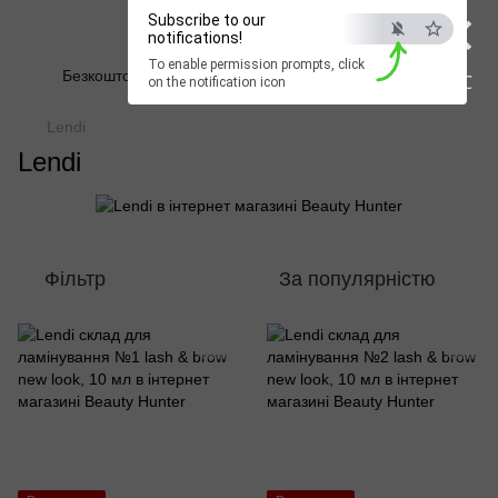
×
Subscribe to our
Beauty Hunter
notifications!
To enable permission prompts, click
Безкоштовна доставка при замовленні від 2500 грн
ESC
on the notification icon
Lendi
Lendi
Фільтр
За популярністю