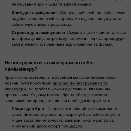
ламінування зручнішим та ефективнішим.
Клей для ламінування
. Спеціальний клей, що забезпечує
надійне зчеплення вій зі стрипсами під час процедури та
забезпечує стійкість результату.
Стрипси для ламінування
. Смужки, що використовуються
для фіксації вій у потрібному положенні під час процедури,
забезпечуючи їх правильне вирівнювання та форму.
Які інструменти та аксесуари потрібні
ламімейкеру?
Крім якісних матеріалів, в арсеналі майстра-ламімейкера
повинні бути присутніми
професійні інструменти та
аксесуари
, які зроблять кожен рух точним, впевненим,
правильним. У цьому питанні бренд «Ленді» також не
залишився осторонь, створивши необхідні інструменти:
Пінцет для брів
. Пінцет виготовлений із високоякісної
сталі. Використовується для корекції брів, забезпечуючи
міцне захоплення волоска, ювелірні рухи майстра та
мінімальний дискомфорт процедури.