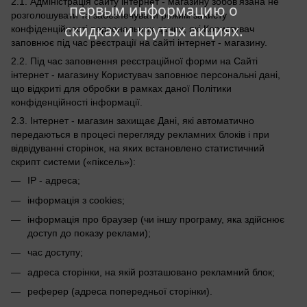
2.1. Адміністрація сайту інтернет - магазину зобов’язана не
первым информацию о
розголошувати та забезпечувати режим захисту
скидках и крутых акциях.
конфіденційності персональних даних, які Користувач
заповнює під час реєстрації на сайті інтернет - магазину.
2.2. Під час заповнення реєстраційної форми на Сайті
інтернет - магазину Користувач заповнює персональні дані,
що відкриті для обробки в рамках даної Політики
конфіденційності інформації.
2.3. Інтернет - магазин захищає Дані, які автоматично
передаються в процесі перегляду рекламних блоків і при
відвідуванні сторінок, на яких встановлено статистичний
скрипт системи («піксель»):
IP - адреса;
інформація з cookies;
інформація про браузер (чи іншу програму, яка здійснює
доступ до показу реклами);
час доступу;
адреса сторінки, на якій розташовано рекламний блок;
реферер (адреса попередньої сторінки).