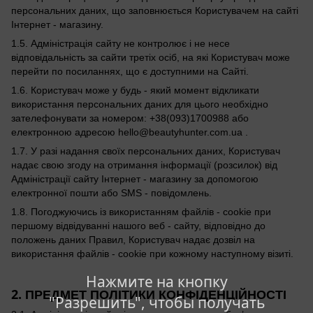
персональних даних, що заповнюється Користувачем на сайті
Інтернет - магазину.
1.5. Адміністрація сайту не контролює і не несе
відповідальність за сайти третіх осіб, на які Користувач може
перейти по посиланнях, що є доступними на Сайті.
1.6. Користувач може у будь - який момент відкликати
використання персональних даних для цього необхідно
зателефонувати за номером: +38(093)1700988 або
електронною адресою hello@beautyhunter.com.ua .
1.7. У разі надання своїх персональних даних, Користувач
надає свою згоду на отримання інформації (розсилок) від
Адміністрації сайту Інтернет - магазину за допомогою
електронної пошти або SMS - повідомлень.
1.8. Погоджуючись із використанням файлів - cookie при
першому відвідуванні нашого веб - сайту, відповідно до
положень даних Правил, Користувач надає дозвіл на
використання файлів - cookie при кожному наступному візиті.
Нажмите на кнопку
2. ПРЕДМЕТ ПОЛІТИКИ КОНФІДЕНЦІЙНОСТІ
"Разрешить", чтобы получать