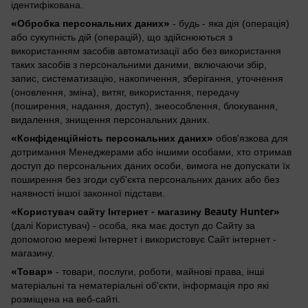
ідентифікована.
«Обробка персональних даних»
- будь - яка дія (операція)
або сукупність дій (операцій), що здійснюються з
використанням засобів автоматизації або без використання
таких засобів з персональними даними, включаючи збір,
запис, систематизацію, накопичення, зберігання, уточнення
(оновлення, зміна), витяг, використання, передачу
(поширення, надання, доступ), знеособлення, блокування,
видалення, знищення персональних даних.
«Конфіденційність персональних даних»
обов'язкова для
дотримання Менеджерами або іншими особами, хто отримав
доступ до персональних даних особи, вимога не допускати їх
поширення без згоди суб'єкта персональних даних або без
наявності іншої законної підстави.
«Користувач сайту Інтернет - магазину Beauty Hunter»
(далі Користувач) - особа, яка має доступ до Сайту за
допомогою мережі Інтернет і використовує Сайт інтернет -
магазину.
«Товар»
- товари, послуги, роботи, майнові права, інші
матеріальні та нематеріальні об'єкти, інформація про які
розміщена на веб-сайті.