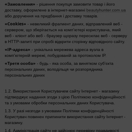
«Замовлення»
- рішення покупця замовити товар і його
доставку, оформлене в інтернет-магазині
beautyhunter.com.ua
або доручення на придбання і доставку товарів.
«Cookies»
- невеликий фрагмент даних, відправлений веб -
сервером, що зберігається на комп'ютері користувача, який
веб - клієнт або веб - браузер щоразу пересилає веб - серверу
в HTTP-запиті при спробі відкрити сторінку відповідного сайту.
«IP-адреса»
- унікальна мережева адреса вузла в
комп'ютерній мережі, побудованій за протоколом IP.
«Третя особа»
- будь - яка особа, за винятком суб’єкта
персональних даних, володільця чи розпорядника
персональних даних
1.2. Використання Користувачем сайту Інтернет - магазину
підтверджує надання згоди з цією Політикою конфіденційності
та з умовами обробки персональних даних Користувача.
1.3. У разі незгоди з умовами Політики конфіденційності
Користувач повинен припинити використання сайту Інтернет -
магазину.
1.4. Адміністрація сайту не здійснює перевірку правдивості