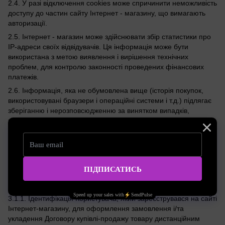
2.4. У разі відключення cookies може спричинити неможливість
доступу до частин сайту Інтернет - магазину, що вимагають
авторизації.
2.5. Інтернет - магазин може здійснювати збір статистики про
IP-адреси своїх відвідувачів. Ця інформація може бути
використана з метою виявлення і вирішення технічних
проблем, для контролю законності проведених фінансових
платежів.
2.6. Інформація, яка не обумовлена вище (історія покупок,
використовувані браузери і операційні системи і т.д.) підлягає
зберіганню і нерозповсюдженню за винятком випадків,
передбачених в п.п. 4.3.і 4.4. цієї Політики конфіденційності.
3. МЕТА ТА ЦІЛІ ОБРОБКИ ПЕРСОНАЛЬНИХ
ДАНИХ
3.1. Адміністрація сайту інтернет - магазину може
використовувати персональні дані Користувача у таких цілях:
3.1.1. Ідентифікація Користувача, який зареєструвався на сайті
Інтернет-магазину, для оформлення замовлення і/та
укладення Договору купівлі-продажу товару дистанційним