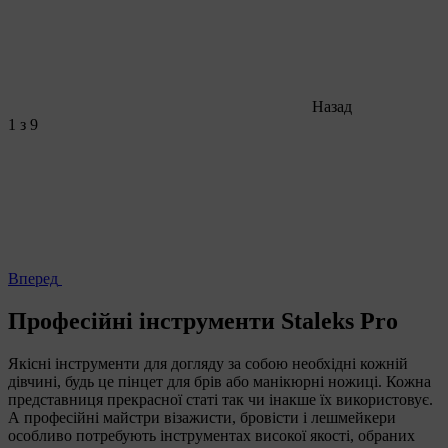
Назад
1
з 9
Вперед
Професійні інструменти Staleks Pro
Якісні інструменти для догляду за собою необхідні кожній
дівчині, будь це пінцет для брів або манікюрні ножиці. Кожна
представниця прекрасної статі так чи інакше їх використовує.
А професійні майстри візажисти, бровісти і лешмейкери
особливо потребують інструментах високої якості, обраних