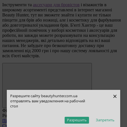
Інструменти та
аксесуари для бровістов
і візажистів в
широкому асортименті представлені в інтернет магазині
Beauty Hunter, тут ви зможете знайти і купити не тільки
пінцети для брів або ножиці, але і косметику для фарбування
або довготривалої укладання брів. Б'юті Хантер - це ваш
професійний помічник у виборі косметики і аксесуарів для
роботи, ви завжди можете розраховувати на консультацію
наших менеджерів, які детально відповідять на всі ваші
питання. Не забудьте про безкоштовну доставку при
замовленні від 2000 грн і про нашу систему лояльності для
всіх б'юті майстрів.
×
Разрешите сайту beautyhunter.com.ua
отправлять вам уведомления на рабочий
стол
Фільтр
Розділ
Разрешить
Запретить
Пінцети для брів
25
Стерилізація інструментів
4