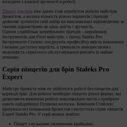
виходячи з власної зручності в роботі.
Пінцет для брів
вже давно став атрибутом роботи майстрів
бровістов, а велика кількість різних варіантів і брендів
дозволяє зупинити свій вибір на максимально відповідному за
такими параметрами як ціна, якість і зручність.
Одним з найбільш затребуваних брендів - виробників
інструментів для б'юті майстрів, є бренд Staleks Pro.
Інструменти Сталекс поєднують професійну якість виконання
і вельми доступну вартість, а тривалість використання і
можливість сервісного обслуговування роблять їх майже
вічними.
Серія пінцетів для брів Staleks Pro
Expert
Майстру бровісту ніяк не обійтися в роботі без пінцетів для
корекції брів. Для роботи необхідні пінцети різної форми, які
дозволяють виконати роботу максимально чисто і прибрати
навіть найдрібніші Пушкова волоски. Компанія Стайлекс
врахувала всі побажання бровістов і випустила серію пінцетів
Expert Staleks Pro. У серії можна знайти:
Пінцет з вузькими скошеними крайками;