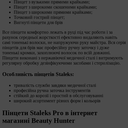
Пінцет з вузькими прямими крайками;
Пінцет з широкими скошеними крайками;
Пінцет з широкими прямими крайками;
Точковий гострий пінцет;
Вигнуті пінцети для брів
Все пінцети комфортно лежать в руці під час роботи і за
рахунок середньої жорсткості ефективно видаляють навіть
самі тоненькі волоски, не напружуючи руку майстра. Вся серія
пінцетів для брів має професійну ручну заточку і дуже
тоненькі кромки, захоплюючі волосок по всій довжині.
Пінцети виконані з нержавіючої медичної сталі і витримують
регулярну обробку дезінфікуючими засобами і стерилізацію.
Особливість пінцетів Staleks:
тривалість служби завдяки медичної сталі
професійна ручна заточка інструментів
стійкий до корозії і простий в обслуговуванні
широкий асортимент різних форм і кольорів
Пінцети Staleks Pro в інтернет
магазині Beauty Hunter