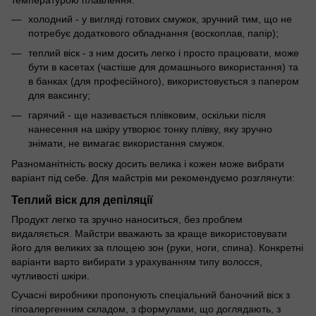
холодний - у вигляді готових смужок, зручний тим, що не
потребує додаткового обладнання (воскоплав, папір);
теплий віск - з ним досить легко і просто працювати, може
бути в касетах (частіше для домашнього використання) та
в банках (для професійного), використовується з папером
для ваксингу;
гарячий - ще називається плівковим, оскільки після
нанесення на шкіру утворює тонку плівку, яку зручно
знімати, не вимагає використання смужок.
Разноманітність воску досить велика і кожен може вибрати
варіант під себе. Для майстрів ми рекомендуємо розглянути:
Теплий віск для депіляції
Продукт легко та зручно наноситься, без проблем
видаляється. Майстри вважають за краще використовувати
його для великих за площею зон (руки, ноги, спина). Конкретні
варіанти варто вибирати з урахуванням типу волосся,
чутливості шкіри.
Сучасні виробники пропонують спеціальний баночний віск з
гіпоалергенним складом, з формулами, що доглядають, з