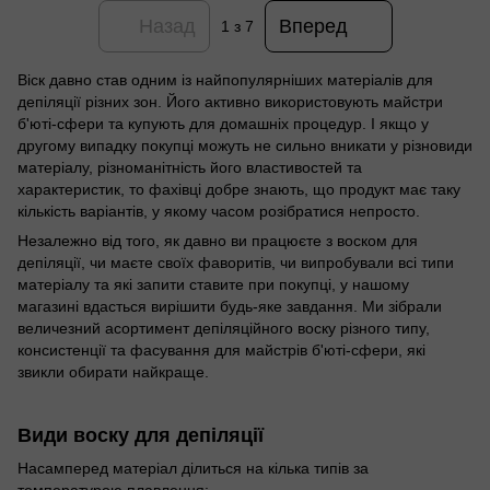
Назад
Вперед
1
з 7
Віск давно став одним із найпопулярніших матеріалів для
депіляції різних зон. Його активно використовують майстри
б'юті-сфери та купують для домашніх процедур. І якщо у
другому випадку покупці можуть не сильно вникати у різновиди
матеріалу, різноманітність його властивостей та
характеристик, то фахівці добре знають, що продукт має таку
кількість варіантів, у якому часом розібратися непросто.
Незалежно від того, як давно ви працюєте з воском для
депіляції, чи маєте своїх фаворитів, чи випробували всі типи
матеріалу та які запити ставите при покупці, у нашому
магазині вдасться вирішити будь-яке завдання. Ми зібрали
величезний асортимент депіляційного воску різного типу,
консистенції та фасування для майстрів б'юті-сфери, які
звикли обирати найкраще.
Види воску для депіляції
Насамперед матеріал ділиться на кілька типів за
температурою плавлення: