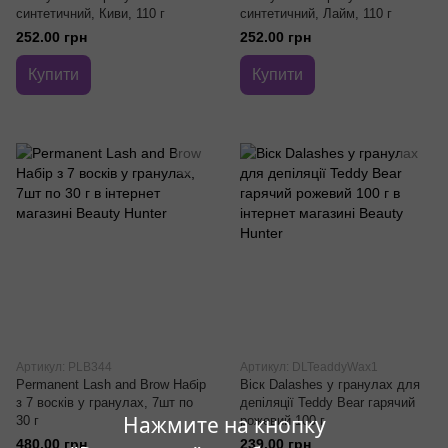
синтетичний, Киви, 110 г
синтетичний, Лайм, 110 г
252.00 грн
252.00 грн
Купити
Купити
Артикул: PLB344
Артикул: DLTeaddyWax1
Permanent Lash and Brow Набір
Віск Dalashes у гранулах для
з 7 восків у гранулах, 7шт по
депіляції Teddy Bear гарячий
Нажмите на кнопку
30 г
рожевий 100 г
480.00 грн
239.00 грн