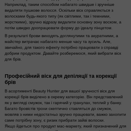
Наприклад, таким способом набагато швидше і зручніше
видаляти пушкове волосся. Оскільки віск справляється з
волосками будь-якого типу (як світлими, так і темними,
жорсткими), зручно відразу видалити основну зону воском, а
потім швидко доопрацювати форму до ідеалу пінцетом.
В результаті брови виходять доглянутими та акуратними, а
майстер витрачає набагато менше часу та зусиль. Але,
звичайно, для такого ефекту потрібно працювати з справді
добрим продуктом. Давайте розберемося, який вибрати віск
для брів.
Професійний віск для депіляції та корекції
брів
В асортименті Beauty Hunter для вашої зручності віск для
корекції брів виділено в окрему категорію. Він представлений
як у вигляді смужок, так і гарячий у гранулах, теплий у банку.
Багато бровістів трохи скептично ставляться до смужок,
мовляв з ними недостатньо зручно працювати, важко захопити
саме потрібну зону, є ризик прибрати зайві волоски.
Якщо йдеться про продукт мас-маркету, який призначений для