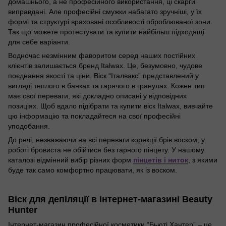
домашнього, а не професійного використання, ці скарги
виправдані. Але професійні смужки набагато зручніші, у їх
формі та структурі враховані особливості оброблюваної зони.
Так що можете протестувати та купити найбільш підходящі
для себе варіанти.
Водночас незмінним фаворитом серед наших постійних
клієнтів залишається бренд Italwax. Це, безумовно, чудове
поєднання якості та ціни. Віск “Італвакс” представлений у
вигляді теплого в банках та гарячого в гранулах. Кожен тип
має свої переваги, які докладно описані у відповідних
позиціях. Щоб вдало підібрати та купити віск Italwax, вивчайте
цю інформацію та покладайтеся на свої професійні
уподобання.
До речі, незважаючи на всі переваги корекції брів воском, у
роботі бровиста не обійтися без гарного пінцету. У нашому
каталозі відмінний вибір різних форм
пінцетів і ниток
, з якими
буде так само комфортно працювати, як із воском.
Віск для депіляції в інтернет-магазині Beauty
Hunter
Інтернет-магазин професійної косметики “Бьюті Хантер” – це