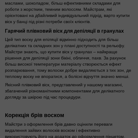
маслами, шоколадом, більш ефективними складами для
роботи з жорстким, темним волоссям. Майстрам, які
орієнтовані на дбайливий індивідуальний підхід, варто купити
віск у банці під різні потреби своїх клієнтів.
Гарячий плівковий віск для депіляції в гранулах
Цей тип воску для епіляції відмінно підходить для більш
делікатних та складних зон у плані доступності та рельєфу.
Майстри знають, що купити віск у гранулах – найкраще
рішення для депіляції зони бікіні, обличчя, пахв. За рахунок
більш високої температури матеріалу створюється ефект
розпарювання, тому волоски добре видаляються з тих зон, де
теплому воску не впоратися, а болісні відчуття значно менші.
Якісний плівковий віск, представлений у нашому магазині,
збагачений різноманітними компонентами для делікатного
догляду за шкірою під час процедури.
Корекція брів воском
Майстри з оформлення брів давно оцінили переваги
видалення зайвих волосків воском і ефективно
використовують його на додаток до оформлення пінцетом.