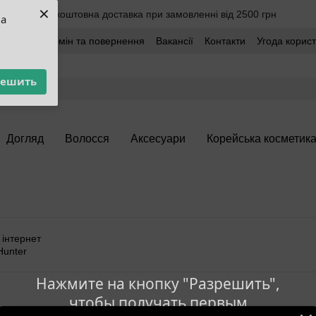
×
Безкоштовна доставка при замовленні від 2500 грн
ua
оставка
Обмін та повернення
Вакансії
Контакти
Угода корис
решить
Догляд
Волосся
Аксесуари
Корейська косметик
Нажмите на кнопку "Разрешить",
чтобы получать первым