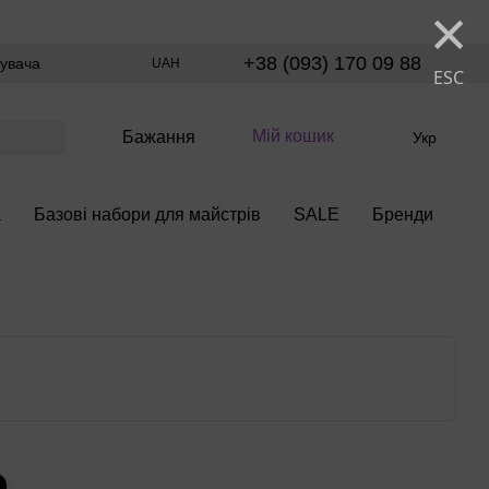
×
+38 (093) 170 09 88
тувача
UAH
ESC
Мій кошик
Бажання
Укр
а
Базові набори для майстрів
SALE
Бренди