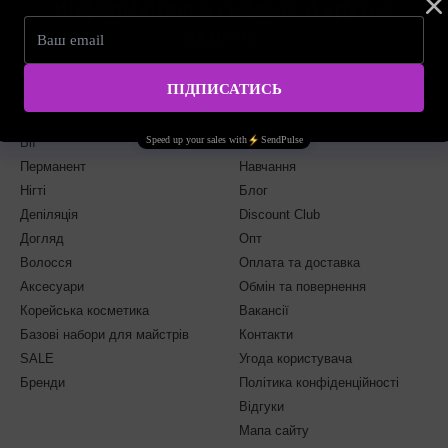
информацию о скидках и крутых
акциях.
Каталог
Клієнтам
Брови
Вхід до кабінету
Вії
Каталог
Перманент
Навчання
Нігті
Блог
Депіляція
Discount Club
Догляд
Опт
Волосся
Оплата та доставка
Аксесуари
Обмін та повернення
Корейська косметика
Вакансії
Базові набори для майстрів
Контакти
SALE
Угода користувача
Бренди
Політика конфіденційності
Відгуки
Мапа сайту