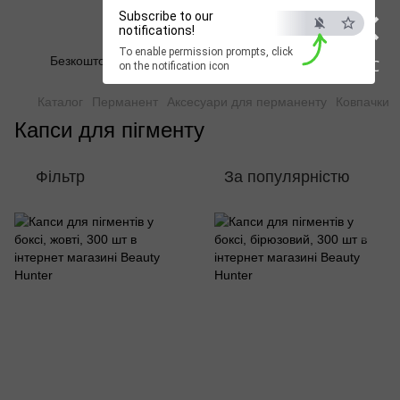
×
Subscribe to our
Beauty Hunter
notifications!
To enable permission prompts, click
Безкоштовна доставка при замовленні від 2500 грн
ESC
on the notification icon
Каталог
Перманент
Аксесуари для перманенту
Ковпачки
Капси для пігменту
Фільтр
За популярністю