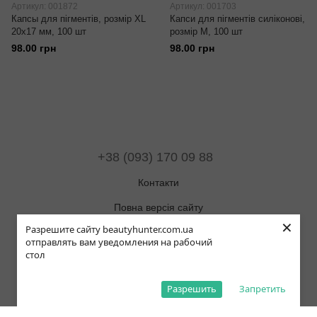
Артикул: 001872
Артикул: 001703
Капсы для пігментів, розмір XL
Капси для пігментів силіконові,
20x17 мм, 100 шт
розмір М, 100 шт
98.00 грн
98.00 грн
+38 (093) 170 09 88
Контакти
Повна версія сайту
×
Разрешите сайту beautyhunter.com.ua
Мапа сайту
отправлять вам уведомления на рабочий
стол
© 2019-2025 Beauty Hunter
Рус
Укр
Eng
Pol
Разрешить
Запретить
,