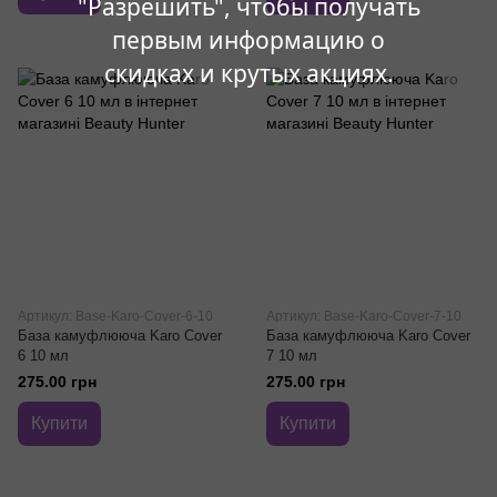
"Разрешить", чтобы получать
первым информацию о
скидках и крутых акциях.
Артикул: Base-Karo-Cover-6-10
Артикул: Base-Karo-Cover-7-10
База камуфлююча Karo Cover
База камуфлююча Karo Cover
6 10 мл
7 10 мл
275.00 грн
275.00 грн
Купити
Купити