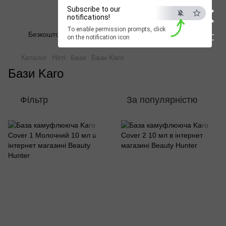
×
Subscribe to our
Beauty Hunter
notifications!
To enable permission prompts, click
Безкоштовна доставка при замовленні від 2500 грн
ESC
on the notification icon
Каталог
Нігті
Бази
Бази Karo
Бази Karo
Фільтр
За популярністю