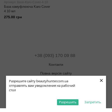
Артикул: Base-Karo-Cover-4-10
База камуфлююча Karo Cover
4 10 мл
275.00 грн
+38 (093) 170 09 88
Контакти
Повна версія сайту
×
Разрешите сайту beautyhunter.com.ua
Мапа сайту
отправлять вам уведомления на рабочий
стол
© 2019-2025 Beauty Hunter
Рус
Укр
Eng
Pol
Разрешить
Запретить
,