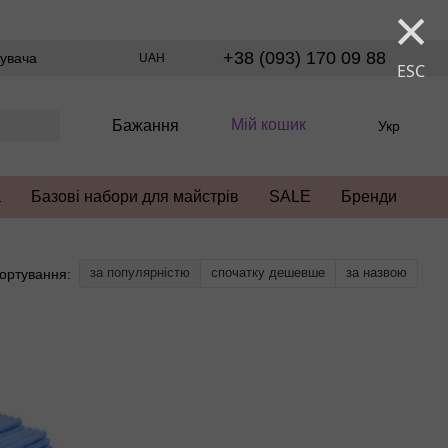
×
+38 (093) 170 09 88
тувача
UAH
ESC
Мій кошик
Бажання
Укр
а
Базові набори для майстрів
SALE
Бренди
за популярністю
спочатку дешевше
за назвою
ортування: