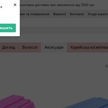
×
Безкоштовна доставка при замовленні від 2500 грн
ua
оставка
Обмін та повернення
Вакансії
Контакти
Угода корис
решить
Догляд
Волосся
Аксесуари
Корейська косметик
С