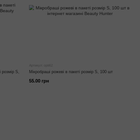
Артикул: opti62
і розмір S,
Мікробраші рожеві в пакеті розмір S, 100 шт
55.00 грн