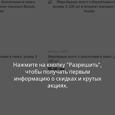
Артикул: opti43
тками в пакеті, розмір S
Мікробраши золоті з блискітками в пакеті, 
100 шт
Нажмите на кнопку "Разрешить",
55.00 грн
чтобы получать первым
информацию о скидках и крутых
акциях.