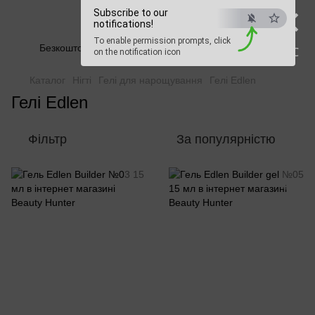
×
Subscribe to our
Beauty Hunter
notifications!
To enable permission prompts, click
Безкоштовна доставка при замовленні від 2500 грн
ESC
on the notification icon
Каталог
Нігті
Гелі для нарощування
Гелі Edlen
Гелі Edlen
Фільтр
За популярністю