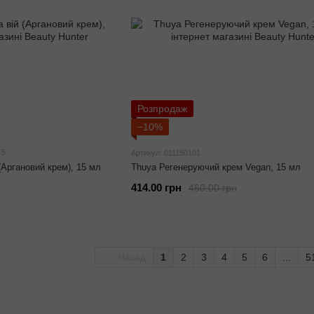
Розпродаж
−10%
5
Артикул: 011150101
 (Аргановий крем), 15 мл
Thuya Регенеруючий крем Vegan, 15 мл
414.00 грн
460.00 грн
Назад
1
2
3
4
5
6
...
5