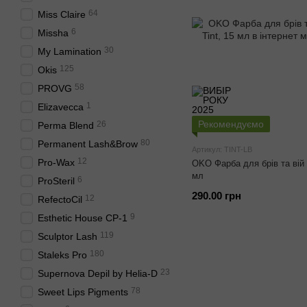
64
Miss Claire
6
Missha
30
My Lamination
125
Okis
58
PROVG
1
Elizavecca
Рекомендуємо
26
Perma Blend
80
Permanent Lash&Brow
Артикул: TINT-LB
12
Pro-Wax
OKO Фарба для брів та вій H
мл
6
ProSteril
290.00 грн
12
RefectoCil
9
Esthetic House CP-1
119
Sculptor Lash
180
Staleks Pro
23
Supernova Depil by Helia-D
78
Sweet Lips Pigments