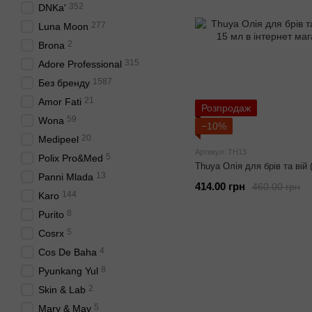
352
DNKa'
277
Luna Moon
2
Brona
315
Adore Professional
1587
Без бренду
21
Amor Fati
Розпродаж
59
Wona
−10%
20
Medipeel
Артикул: TH13
5
Polix Pro&Med
Thuya Олія для брів та вій
13
Panni Mlada
414.00 грн
460.00 грн
144
Karo
8
Purito
5
Cosrx
4
Cos De Baha
8
Pyunkang Yul
2
Skin & Lab
5
Mary & May