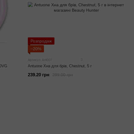
Розпродаж
−20%
3
Артикул: Ant007
ROVG
Antuone Хна для брів, Chestnut, 5 г
239.20 грн
299.00 грн