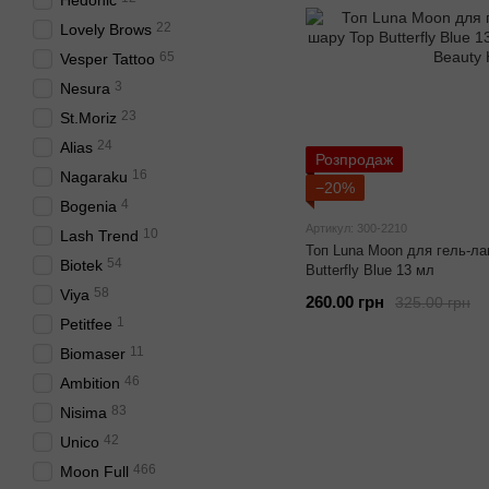
Hedonic
22
Lovely Brows
65
Vesper Tattoo
3
Nesura
23
St.Moriz
24
Alias
Розпродаж
16
Nagaraku
−20%
4
Bogenia
Артикул: 300-2210
10
Lash Trend
Топ Luna Moon для гель-ла
54
Biotek
Butterfly Blue 13 мл
58
Viya
260.00 грн
325.00 грн
1
Petitfee
11
Biomaser
46
Ambition
83
Nisima
42
Unico
466
Moon Full