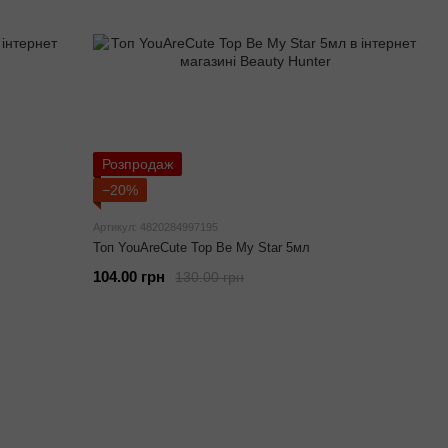
Розпродаж
−20%
Артикул: 4820284997195
Топ YouAreCute Top Be My Star 5мл
104.00 грн
130.00 грн