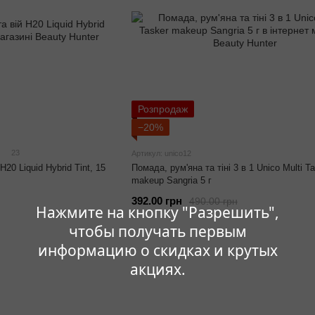
Розпродаж
−20%
23
Артикул: unico12
20 Liquid Hybrid Tint, 15
Помада, рум'яна та тіні 3 в 1 Unico Multi T
makeup Sangria 5 г
392.00 грн
490.00 грн
Нажмите на кнопку "Разрешить",
чтобы получать первым
информацию о скидках и крутых
акциях.