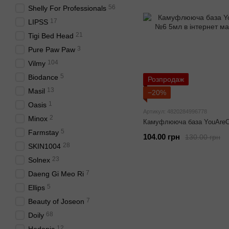
56
Shelly For Professionals
17
LIPSS
21
Tigi Bed Head
3
Pure Paw Paw
104
Vilmy
5
Biodance
Розпродаж
13
Masil
−20%
1
Oasis
Артикул: 4820284996778
2
Minox
Камуфлююча база YouAreC
5
Farmstay
104.00 грн
130.00 грн
28
SKIN1004
23
Solnex
7
Daeng Gi Meo Ri
5
Ellips
7
Beauty of Joseon
68
Doily
12