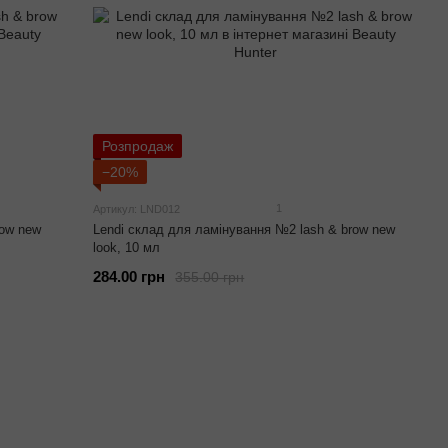
Розпродаж
−20%
1
Артикул: LND012
row new
Lendi склад для ламінування №2 lash & brow new
look, 10 мл
284.00 грн
355.00 грн