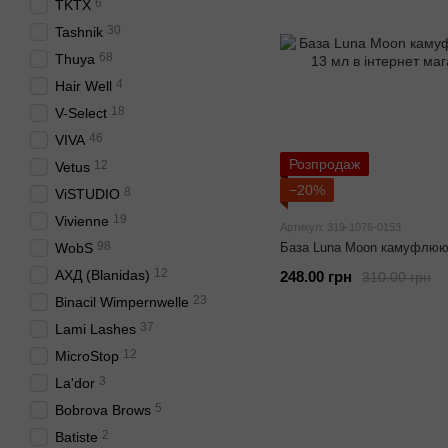
6
TKTX
30
Tashnik
68
Thuya
4
Hair Well
18
V-Select
46
VIVA
Розпродаж
12
Vetus
−20%
8
ViSTUDIO
19
Vivienne
Артикул: 319-1076-0153
98
WobS
База Luna Moon камуфлююч
12
АХД (Blanidas)
248.00 грн
310.00 грн
23
Binacil Wimpernwelle
37
Lami Lashes
12
MicroStop
3
La'dor
5
Bobrova Brows
2
Batiste