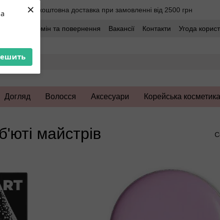
×
Безкоштовна доставка при замовленні від 2500 грн
ua
оставка
Обмін та повернення
Вакансії
Контакти
Угода корис
решить
Догляд
Волосся
Аксесуари
Корейська косметик
'юті майстрів
С