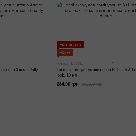
Розпродаж
−20%
2
Артикул: LND011
зняття вій желе Jelly
Lendi склад для ламінування №1 lash & b
look, 10 мл
284.00 грн
355.00 грн