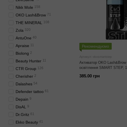
158
Nikk Mole
71
OKO Lash&Brow
108
THE MINERAL
320
Zola
40
AntuOne
11
Apraise
Рекомендуємо
2
Biolong
Артикул: okosmartstep
11
Beauty Hunter
Активатор OKO Lash&Brow 
освітлення SMART STEP, 1
126
CTR Group
385.00 грн
2
Cherisher
54
Dalashes
61
Defender tattoo
9
Depain
9
DisAL
61
Dr.Gritz
41
Ekko Beauty