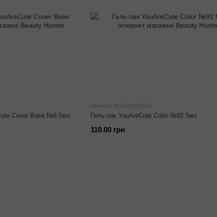
Артикул: 4820284996525
ute Cover Base №6 5мл
Гель-лак YouAreCute Color №92 5мл
110.00 грн