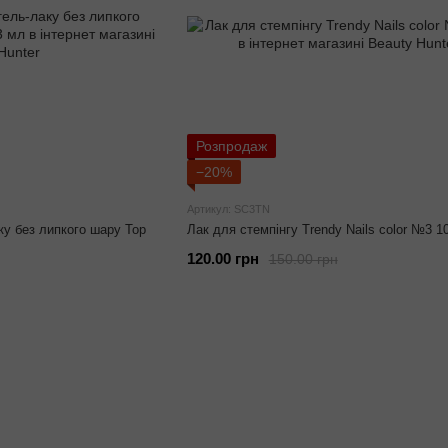
Розпродаж
−20%
Артикул: SC3TN
ку без липкого шару Top
Лак для стемпінгу Trendy Nails color №3 1
120.00 грн
150.00 грн