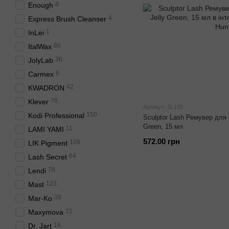
8
Enough
4
Express Brush Cleanser
1
InLei
86
ItalWax
36
JolyLab
8
Carmex
42
KWADRON
76
Klever
Артикул: SL105
150
Kodi Professional
Sculptor Lash Ремувер для 
Green, 15 мл
11
LAMI YAMI
572.00 грн
109
LIK Pigment
64
Lash Secret
78
Lendi
123
Mast
39
Mar-Ko
21
Maxymova
16
Dr. Jart