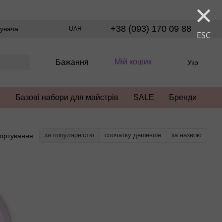
×
+38 (093) 170 09 88
тувача
UAH
ESC
Мій кошик
Бажання
Укр
а
Базові набори для майстрів
SALE
Бренди
за популярністю
спочатку дешевше
за назвою
ортування: