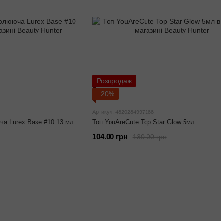
Розпродаж
−20%
Артикул: 4820284997188
а Lurex Base #10 13 мл
Топ YouAreCute Top Star Glow 5мл
104.00 грн
130.00 грн