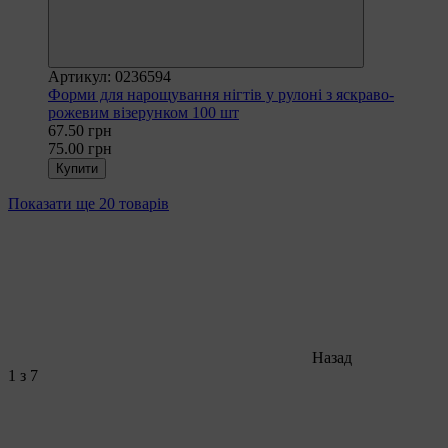
Артикул: 0236594
Форми для нарощування нігтів у рулоні з яскраво-
рожевим візерунком 100 шт
67.50 грн
75.00 грн
Купити
Показати ще 20 товарів
Назад
1
з 7