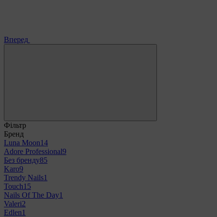
Вперед
Фільтр
Бренд
Luna Moon
14
Adore Professional
9
Без бренду
85
Karo
9
Trendy Nails
1
Touch
15
Nails Of The Day
1
Valeri
2
Edlen
1