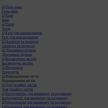
Гель-лаки
Бази
Топи
Гелі для нарощування
Акрігелі та полігелі
Допоміжні рідини
Косметичні засоби
Подологія
Нарощування нігтів
Для дизайну нігтів
Інструменти для манікюру та педикюру
Обладнання для манікюру та педикюру