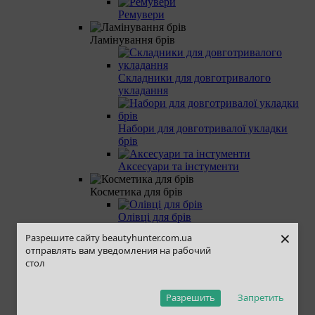
Ремувери
Ламінування брів
Складники для довготривалого
укладання
Набори для довготривалої укладки
брів
Аксесуари та інстументи
Косметика для брів
Олівці для брів
×
Разрешите сайту beautyhunter.com.ua
Помадки та туші для брів
отправлять вам уведомления на рабочий
стол
Фіксатори для брів
Аксесуари для брів
Разрешить
Запретить