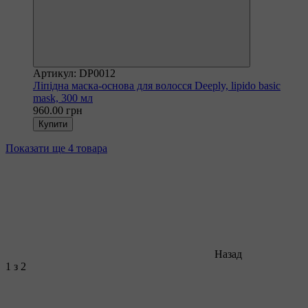
Артикул: DP0012
Ліпідна маска-основа для волосся Deeply, lipido basic
mask, 300 мл
960.00 грн
Купити
Показати ще 4 товара
Назад
1
з 2