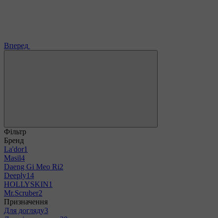
Вперед
Фільтр
Бренд
La'dor
1
Masil
4
Daeng Gi Meo Ri
2
Deeply
14
HOLLYSKIN
1
Mr.Scruber
2
Призначення
Для догляду
3