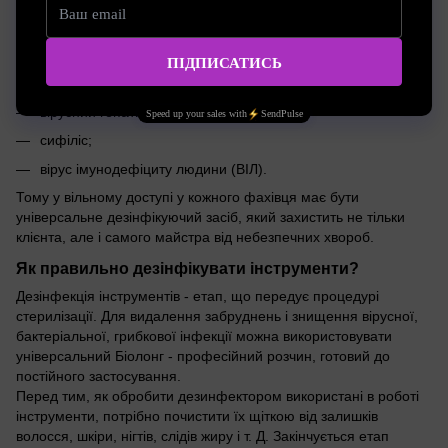
педикульоз;
грибкове ураження шкіри рук, ніг, голови;
вірус герпесу;
вірусний гепатит;
сифіліс;
вірус імунодефіциту людини (ВІЛ).
Тому у вільному доступі у кожного фахівця має бути
універсальне дезінфікуючий засіб, який захистить не тільки
клієнта, але і самого майстра від небезпечних хвороб.
Як правильно дезінфікувати інструменти?
Дезінфекція інструментів - етап, що передує процедурі
стерилізації. Для видалення забруднень і знищення вірусної,
бактеріальної, грибкової інфекції можна використовувати
універсальний Біолонг - професійний розчин, готовий до
постійного застосування.
Перед тим, як обробити дезинфектором використані в роботі
інструменти, потрібно почистити їх щіткою від залишків
волосся, шкіри, нігтів, слідів жиру і т. Д. Закінчується етап