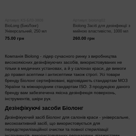
Артикул: KS-БЛ3-3808
Артикул: biolong02
BioLong (БиоЛонг)
Biolong Засіб для дезінфекції з
Універсальний, 250 мл
мийною властивістю, 1000 мл
75.00 грн
260.00 грн
Компанія Biolong - лідер сучасного ринку з виробництва
високоякісних дезінфікуючих засобів, використовуваних не
тільки в медичних установах, а й у салонах краси, де вимоги
до правил асептики і антисептики також строгі. Усі товари
бренду Біолонг сертифіковані, відповідають стандартам МОЗ
України та міжнародним стандартам ISO. З продукцією даного
бренду вам забезпечена якісна дезінфекція поверхонь,
інструментів, шкіри рук.
Дезінфікуючі засоби Біолонг
Дезінфікуючий засіб Біолонг для салонів краси - універсальне,
високоактивний засіб, що використовується для
передстерилізаційної очистки та повної стерилізації
інструментів, використовуваних перукарями, візажистами,