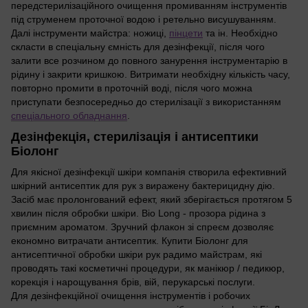
передстерилізаційного очищення промиванням інструментів
під струменем проточної водою і ретельно висушуванням.
Далі інструменти майстра: ножиці,
пінцети
та ін. Необхідно
скласти в спеціальну ємність для дезінфекції, після чого
залити все розчином до повного занурення інструментарію в
рідину і закрити кришкою. Витримати необхідну кількість часу,
повторно промити в проточній воді, після чого можна
приступати безпосередньо до стерилізації з використанням
спеціального обладнання
.
Дезінфекція, стерилізація і антисептики
Біолонг
Для якісної дезінфекції шкіри компанія створила ефективний
шкірний антисептик для рук з виражену бактерицидну дію.
Засіб має пролонгований ефект, який зберігається протягом 5
хвилин після обробки шкіри. Bio Long - прозора рідина з
приємним ароматом. Зручний флакон зі спреєм дозволяє
економно витрачати антисептик. Купити Біолонг для
антисептичної обробки шкіри рук радимо майстрам, які
проводять такі косметичні процедури, як манікюр / педикюр,
корекція і нарощування брів, вій, перукарські послуги.
Для дезінфекційної очищення інструментів і робочих