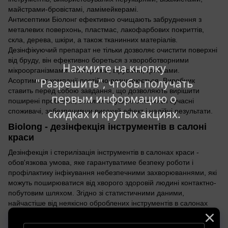
майстрами-бровістамі, ламімейкерамі.
Антисептики Біолонг ефективно очищають забруднення з
металевих поверхонь, пластмас, лакофарбових покриттів,
скла, дерева, шкіри, а також тканинних матеріалів.
Дезінфікуючий препарат не тільки дозволяє очистити поверхні
від бруду, він ефективно бореться з хвороботворними
Нажмите на кнопку
мікроорганізмами: бактеріями, вірусами, грибками.
"Разрешить", чтобы получать
Асортимент компанії постійно розширюється. Виробник
ставить перед собою завдання, що дозволяють вирішити
первым информацию о
поширені проблеми, з якими змушені стикатися сучасні
скидках и крутых акциях.
споживачі, забезпечивши високий ефект і надійні результати.
Biolong - дезінфекція інструментів в салоні
краси
Дезінфекція і стерилізація інструментів в салонах краси -
обов'язкова умова, яке гарантуватиме безпеку роботи і
профілактику інфікування небезпечними захворюваннями, які
можуть поширюватися від хворого здоровій людині контактно-
побутовим шляхом. Згідно зі статистичними даними,
найчастіше від неякісно оброблених інструментів в салонах
краси заражаються такими захворюваннями:
кокковая інфекція;