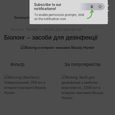
×
Subscribe to our
Beauty Hunter
notifications!
To enable permission prompts, click
Безкоштовна доставка при замовленні від 2500 грн
ESC
on the notification icon
Каталог
Біолонг – засоби для дезінфекції
Біолонг – засоби для дезінфекції
Фільтр
За популярністю