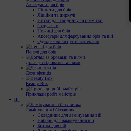
Аксесуари для брів
Пінцети для брів
Лінійки та циркулі
Нитки для тридингу та розмітки
Стругачки
Ножиці для брів
Аксесуари для фарбування брів та вій
Одноразові витратні матеріали
Пензлі для брів
Догляд за бровами та віями
Дезинфекція
Beauty Box
Приклади робіт майстрів
Вії
Ламінування і біозавивка
Складники для ламінування вій
Набори для ламінування вій
Ботокс для вій
Валики для ламінування