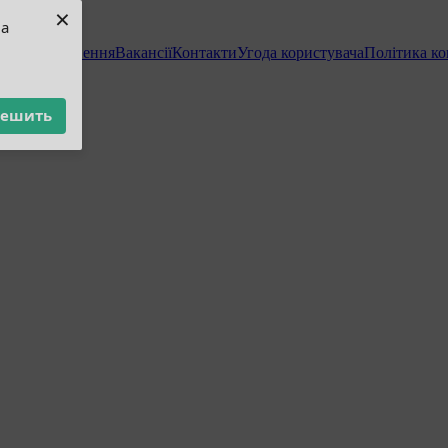
×
ua
н та повернення
Вакансії
Контакти
Угода користувача
Політика ко
решить