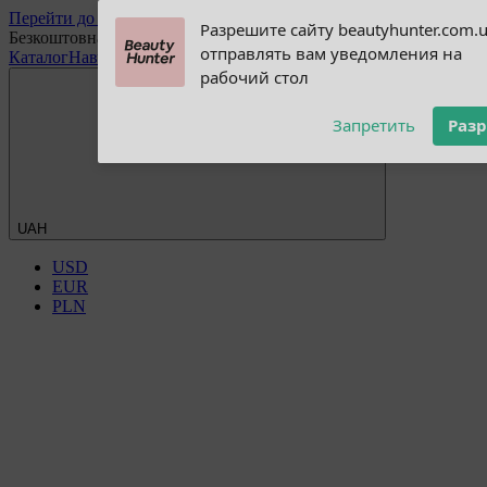
Перейти до основного контенту
Subscribe to our
Разрешите сайту beautyhunter.com.
Безкоштовна доставка при замовленні від 2500 грн
notifications!
отправлять вам уведомления на
Каталог
Навчання
Блог
Discount Club
Опт
Оплата та доставка
Обмі
To enable permission prompts, click
рабочий стол
on the notification icon
Запретить
Раз
UAH
USD
EUR
PLN