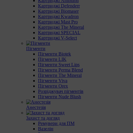
Картриджі Ambition
Картриджі Defenderr
Картриджі Biomaser
Картриджі Kwadron
Картриджі Mast Pro
Картриджі The Mineral
Картриджі SPECIAL
Картриджі V-Select
Пігменти
Пігменти Biotek
Пігменти LIK
Пігменти Sweet Lips
Пігменти Perma Blend
Пігменти The Mineral
Пігменти Viva
Пігменти Orex
Розріджувач пігментів
Пігменти Nude Blush
Анестезія
Захист та догляд
Ремувери для ПМ
Вазелін