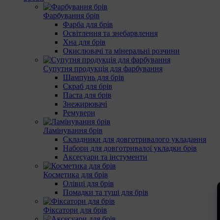
Фарбування брів
Фарба для брів
Освітлення та знебарвлення
Хна для брів
Окислювачі та мінеральні розчини
Супутня продукція для фарбування
Шампунь для брів
Скраб для брів
Паста для брів
Знежирювачі
Ремувери
Ламінування брів
Складники для довготривалого укладання
Набори для довготривалої укладки брів
Аксесуари та інстументи
Косметика для брів
Олівці для брів
Помадки та туші для брів
Фіксатори для брів