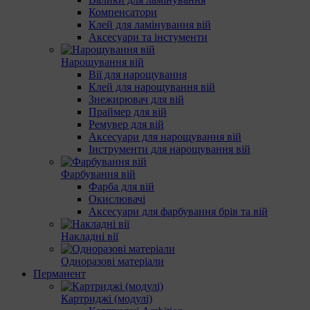
Компенсатори
Клей для ламінування вій
Аксесуари та інстументи
Нарощування вій
Вії для нарощування
Клей для нарощування вій
Знежирювач для вій
Праймер для вій
Ремувер для вій
Аксесуари для нарощування вій
Інструменти для нарощування вій
Фарбування вій
Фарба для вій
Окислювачі
Аксесуари для фарбування брів та вій
Накладні вії
Одноразові матеріали
Перманент
Картриджі (модулі)