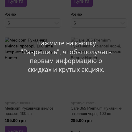
Купити
Купити
Розмір
Розмір
S
S
Нажмите на кнопку
"Разрешить", чтобы получать
первым информацию о
скидках и крутых акциях.
Артикул: med001
Артикул: careS
Medicom Рукавички вінілові
Care 365 Premium Рукавички
прозорі, 100 шт
нітрилові чорні, 100 шт
195.00 грн
295.00 грн
Купити