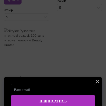
Розмір
S
Розмір
S
1
Артикул: nitrylexpink_S
Nitrylex Рукавички нітрилові
рожеві, 100 шт
290.00 грн
Розмір