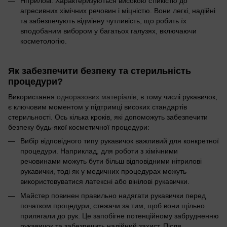
Нітрилові. Характеризуються високою стійкістю до
агресивних хімічних речовин і міцністю. Вони легкі, надійні
та забезпечують відмінну чутливість, що робить їх
вподобаним вибором у багатьох галузях, включаючи
косметологію.
Як забезпечити безпеку та стерильність
процедури?
Використання
одноразових матеріалів
, в тому числі рукавичок,
є ключовим моментом у підтримці високих стандартів
стерильності. Ось кілька кроків, які допоможуть забезпечити
безпеку будь-якої косметичної процедури:
Вибір відповідного типу рукавичок важливий для конкретної
процедури. Наприклад, для роботи з хімічними
речовинами можуть бути більш відповідними нітрилові
рукавички, тоді як у медичних процедурах можуть
використовуватися латексні або вінілові рукавички.
Майстер повинен правильно надягати рукавички перед
початком процедури, стежачи за тим, щоб вони щільно
прилягали до рук. Це запобігне потенційному забрудненню
рукавичок та забезпечить надійний захист. Після