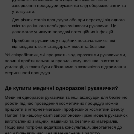
завершення процедури рукавички слід обережно зняти та
утилізувати.
Для різних етапів процедури або при переході від одного
клієнта до іншого необхідно змінювати рукавички. Це
допомагає уникнути передачі потенційних інфекцій.
Придбання рукавичок у надійних постачальників, які
відповідають всім стандартам якості та безпеки.
Усі співробітники, які працюють з одноразовими рукавичками,
повинні пройти навчання правильному носінню, зняттю та
утилізації, а також бути обізнаними з важливістю підтримання
стерильності процедур.
Де купити медичні одноразові рукавички?
Медичні одноразові рукавички та інші аксесуари для безпечної
роботи під час проведення косметичних процедур можна
придбати в інтернет-магазині професійної косметики Beauty
Hunter. На нашому сайті запропоновані різні моделі рукавичок,
виготовлених з міцних, надійних та безпечних матеріалів.
Якщо вам потрібна додаткова консультація, звертайтеся до
нас у будь-який час, і наші менеджери з радістю