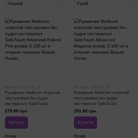
Чорний
Синій
Артикул: 1172-TG_B
Артикул: 1103-TG_B
Рукавички Medicom нітрилові
Рукавички Medicom нітрилові
текстуровані без пудри
текстуровані без пудри
нестерильні SafeTouch
нестерильні SafeTouch
Advanced Extend Pink розмір S
Advanced Magenta розмір S
275.00 грн
251.00 грн
100 шт
100 шт
Купити
Купити
Розмір
Розмір