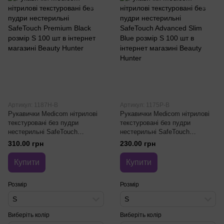
Артикул: 1187H-B
Артикул: 1175P-B
Рукавички Medicom нітрилові
Рукавички Medicom нітрилові
текстуровані без пудри
текстуровані без пудри
нестерильні SafeTouch
нестерильні SafeTouch
Premium Black розмір S 100 шт
Advanced Slim Blue розмір S
310.00 грн
230.00 грн
100 шт
Купити
Купити
Розмір
Розмір
S
S
Виберіть колір
Виберіть колір