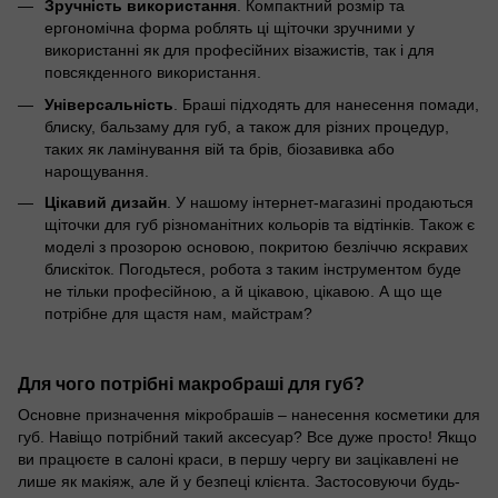
Зручність використання
. Компактний розмір та
ергономічна форма роблять ці щіточки зручними у
використанні як для професійних візажистів, так і для
повсякденного використання.
Універсальність
. Браші підходять для нанесення помади,
блиску, бальзаму для губ, а також для різних процедур,
таких як ламінування вій та брів, біозавивка або
нарощування.
Цікавий дизайн
. У нашому інтернет-магазині продаються
щіточки для губ різноманітних кольорів та відтінків. Також є
моделі з прозорою основою, покритою безліччю яскравих
блискіток. Погодьтеся, робота з таким інструментом буде
не тільки професійною, а й цікавою, цікавою. А що ще
потрібне для щастя нам, майстрам?
Для чого потрібні макробраші для губ?
Основне призначення мікробрашів – нанесення косметики для
губ. Навіщо потрібний такий аксесуар? Все дуже просто! Якщо
ви працюєте в салоні краси, в першу чергу ви зацікавлені не
лише як макіяж, але й у безпеці клієнта. Застосовуючи будь-