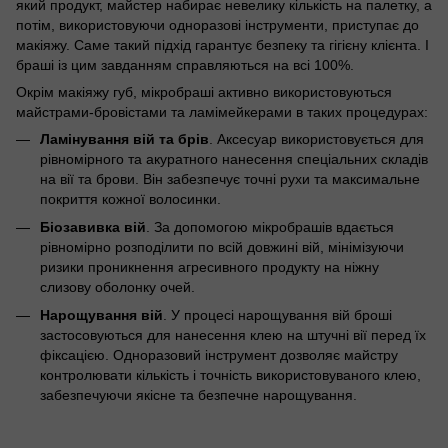
який продукт, майстер набирає невелику кількість на палетку, а
потім, використовуючи одноразові інструменти, приступає до
макіяжу. Саме такий підхід гарантує безпеку та гігієну клієнта. І
браші із цим завданням справляються на всі 100%.
Окрім макіяжу губ, мікробраші активно використовуються
майстрами-бровістами та ламімейкерами в таких процедурах:
Ламінування вій та брів
. Аксесуар використовується для
рівномірного та акуратного нанесення спеціальних складів
на вії та брови. Він забезпечує точні рухи та максимальне
покриття кожної волосинки.
Біозавивка вій
. За допомогою мікробрашів вдається
рівномірно розподілити по всій довжині вій, мінімізуючи
ризики проникнення агресивного продукту на ніжну
слизову оболонку очей.
Нарощування вій
. У процесі нарощування вій броші
застосовуються для нанесення клею на штучні вії перед їх
фіксацією. Одноразовий інструмент дозволяє майстру
контролювати кількість і точність використовуваного клею,
забезпечуючи якісне та безпечне нарощування.