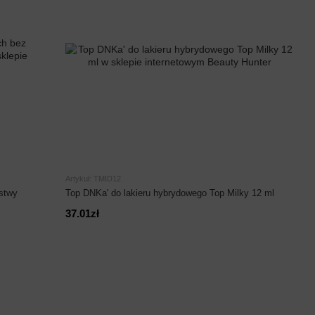
Artykuł: TMID12
stwy
Top DNKa' do lakieru hybrydowego Top Milky 12 ml
37.01zł