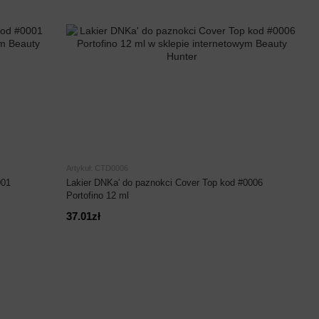
Artykuł: CTD0006
001
Lakier DNKa' do paznokci Cover Top kod #0006
Portofino 12 ml
37.01zł