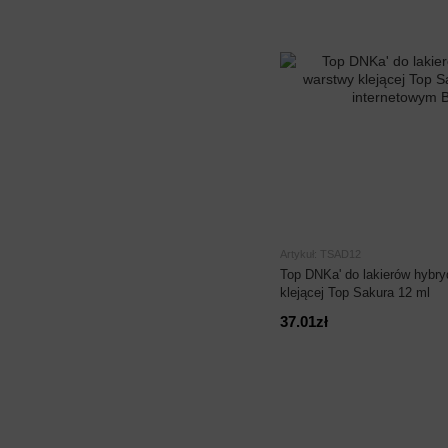
Artykuł: TSAD12
Top DNKa' do lakierów hybr
klejącej Top Sakura 12 ml
37.01zł