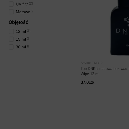
23
UV filtr
2
Matowe
Objętość
31
12 ml
3
15 ml
8
30 ml
Artykuł: TMD12
Top DNKa' matowa bez warst
Wipe 12 ml
37.01zł