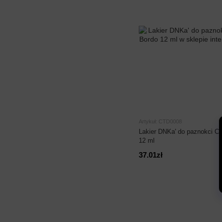
Artykuł: CTD0008
Lakier DNKa' do paznokci C
12 ml
37.01zł