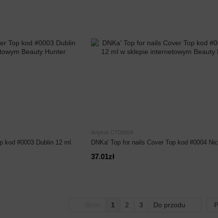
Artykuł: CTD0004
op kod #0003 Dublin 12 ml
DNKa' Top for nails Cover Top kod #0004 Ni
37.01zł
Wróć
1
2
3
Do przodu
P