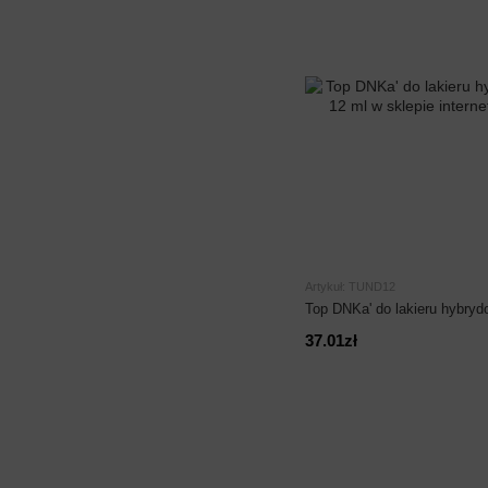
Artykuł: TUND12
Top DNKa' do lakieru hybryd
37.01zł