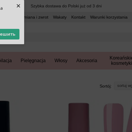
×
Szybka dostawa do Polski już od 3 dni
ua
dostawa
Wymiana i zwrot
Wakaty
Kontakt
Warunki korzystania
решить
Koreański
ilacja
Pielęgnacja
Włosy
Akcesoria
kosmetyki
sortuj w
Sortój: