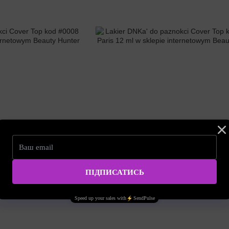
Artykuł: CTD0011
over Top kod #0008 Bordo
Lakier DNKa' do paznokci Cover Top kod #00
12 ml
37.01zł