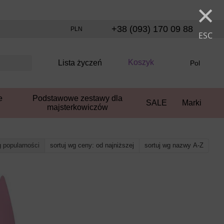
×
+38 (093) 170 09 88
PLN
ESC
Koszyk
Lista życzeń
Pol
e
Podstawowe zestawy dla
SALE
Marki
majsterkowiczów
g popularności
sortuj wg ceny: od najniższej
sortuj wg nazwy A-Z