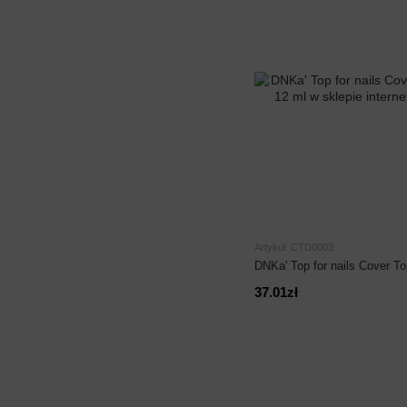
Artykuł: CTD0003
DNKa' Top for nails Cover T
37.01zł