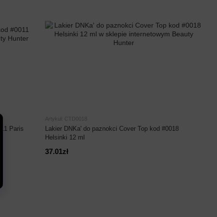
Artykuł: CTD0018
11 Paris
Lakier DNKa' do paznokci Cover Top kod #0018
Helsinki 12 ml
37.01zł