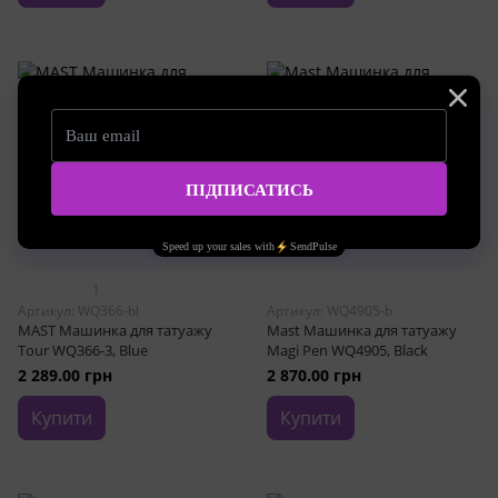
1
Артикул: WQ366-bl
Артикул: WQ4905-b
MAST Машинка для татуажу
Mast Машинка для татуажу
Tour WQ366-3, Blue
Magi Pen WQ4905, Black
2 289.00 грн
2 870.00 грн
Купити
Купити