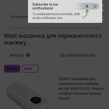
×
Beauty Hunter
Subscribe to our
notifications!
To enable permission prompts, click
Безкоштовна доставка при замовленні від 2500 грн
ESC
on the notification icon
Каталог
Перманент
Обладнання
Машинки для ПМ
Mast машинка для перманентного
макіяжу
Фільтр
За популярністю
1
Бренд
Mast