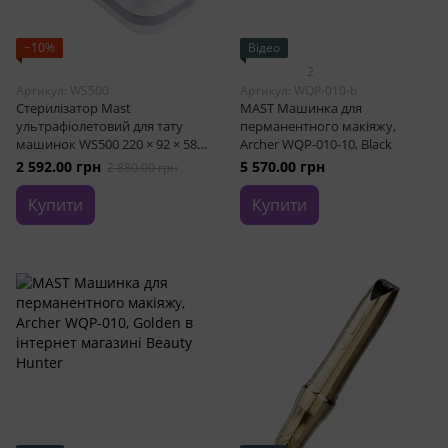
−10%
Відео
2
Артикул: WS500
Артикул: WQP-010-b
Стерилізатор Mast
MAST Машинка для
ультрафіолетовий для тату
перманентного макіяжу,
машинок WS500 220 × 92 × 58
Archer WQP-010-10, Black
мм
2 592.00 грн
5 570.00 грн
2 880.00 грн
Купити
Купити