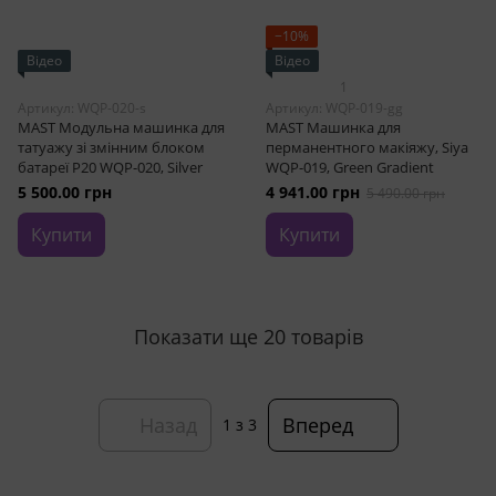
−10%
Відео
Відео
1
Артикул: WQP-020-s
Артикул: WQP-019-gg
MAST Модульна машинка для
MAST Машинка для
татуажу зі змінним блоком
перманентного макіяжу, Siya
батареї P20 WQP-020, Silver
WQP-019, Green Gradient
5 500.00 грн
4 941.00 грн
5 490.00 грн
Купити
Купити
Показати ще 20 товарів
Назад
Вперед
1
з 3