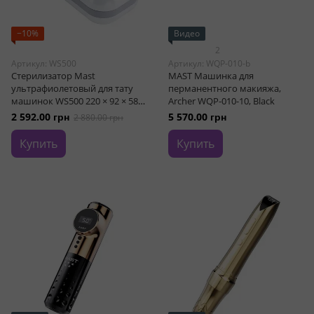
−10%
Видео
2
Артикул: WS500
Артикул: WQP-010-b
Стерилизатор Mast
MAST Машинка для
ультрафиолетовый для тату
перманентного макияжа,
машинок WS500 220 × 92 × 58
Archer WQP-010-10, Black
мм
2 592.00 грн
5 570.00 грн
2 880.00 грн
Купить
Купить