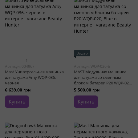
Видео
1
Артикул: 004967
Артикул: WQP-020-b
Mast Универсальная машинка
MAST Модульная машинка
для татуажа Amy WQP-036,
для татуажа со сменным
черная
блоком батареи P20 WQP-020,
Blue
6 639.00 грн
5 500.00 грн
Купить
Купить