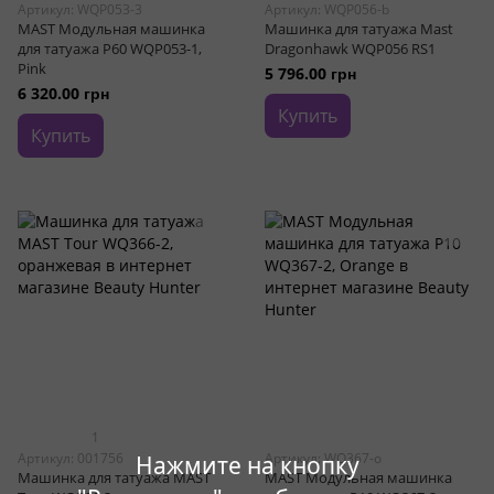
Артикул: WQP053-3
Артикул: WQP056-b
MAST Модульная машинка
Машинка для татуажа Mast
для татуажа P60 WQP053-1,
Dragonhawk WQP056 RS1
Pink
5 796.00 грн
6 320.00 грн
Купить
Купить
1
Артикул: 001756
Артикул: WQ367-o
Нажмите на кнопку
Машинка для татуажа MAST
MAST Модульная машинка