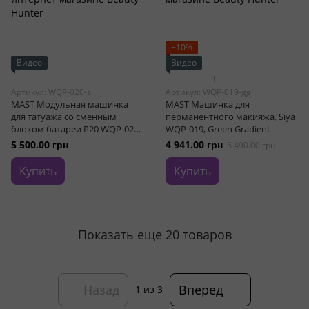
−10%
Видео
Видео
1
Артикул: WQP-020-s
Артикул: WQP-019-gg
MAST Модульная машинка
MAST Машинка для
для татуажа со сменным
перманентного макияжа, Siya
блоком батареи P20 WQP-020,
WQP-019, Green Gradient
Silver
5 500.00 грн
4 941.00 грн
5 490.00 грн
Купить
Купить
Показать еще 20 товаров
Назад
Вперед
1
из 3