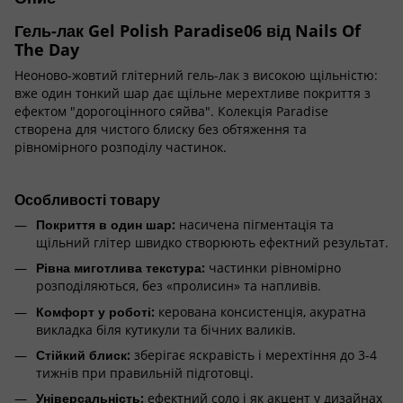
Гель-лак Gel Polish Paradise06 від Nails Of
The Day
Неоново-жовтий глітерний гель-лак з високою щільністю:
вже один тонкий шар дає щільне мерехтливе покриття з
ефектом "дорогоцінного сяйва". Колекція Paradise
створена для чистого блиску без обтяження та
рівномірного розподілу частинок.
Особливості товару
Покриття в один шар:
насичена пігментація та
щільний глітер швидко створюють ефектний результат.
Рівна миготлива текстура:
частинки рівномірно
розподіляються, без «пролисин» та напливів.
Комфорт у роботі:
керована консистенція, акуратна
викладка біля кутикули та бічних валиків.
Стійкий блиск:
зберігає яскравість і мерехтіння до 3-4
тижнів при правильній підготовці.
Універсальність:
ефектний соло і як акцент у дизайнах