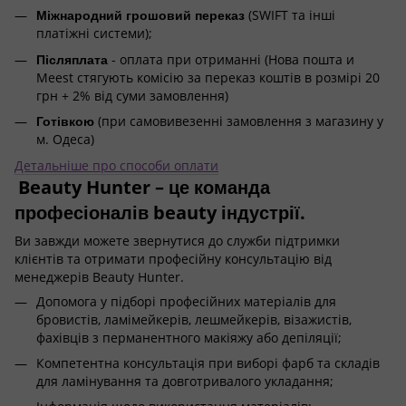
Міжнародний грошовий переказ
(SWIFT та інші
платіжні системи);
Післяплата
- оплата при отриманні (Нова пошта и
Meest стягують комісію за переказ коштів в розмірі 20
грн + 2% від суми замовлення)
Готівкою
(при самовивезенні замовлення з магазину у
м. Одеса)
Детальніше про способи оплати
Beauty Hunter – це команда
професіоналів beauty індустрії.
Ви завжди можете звернутися до служби підтримки
клієнтів та отримати професійну консультацію від
менеджерів Beauty Hunter.
Допомога у підборі професійних матеріалів для
бровистів, ламімейкерів, лешмейкерів, візажистів,
фахівців з перманентного макіяжу або депіляції;
Компетентна консультація при виборі фарб та складів
для ламінування та довготривалого укладання;