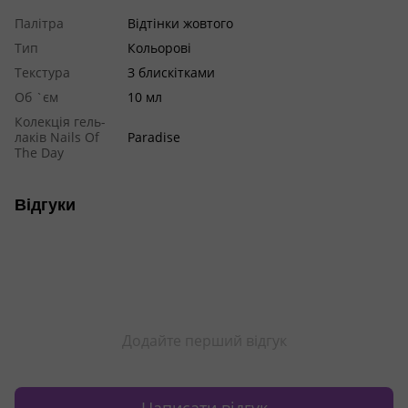
Палітра
Відтінки жовтого
Тип
Кольорові
Текстура
З блискітками
Об `єм
10 мл
Колекція гель-
лаків Nails Of
Paradise
The Day
Відгуки
Додайте перший відгук