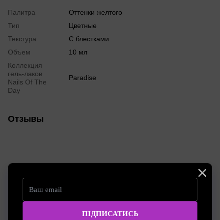
Палитра
Оттенки желтого
Тип
Цветные
Текстура
С блестками
Объем
10 мл
Коллекция
гель-лаков
Paradise
Nails Of The
Day
Отзывы
Добавьте первый отзыв