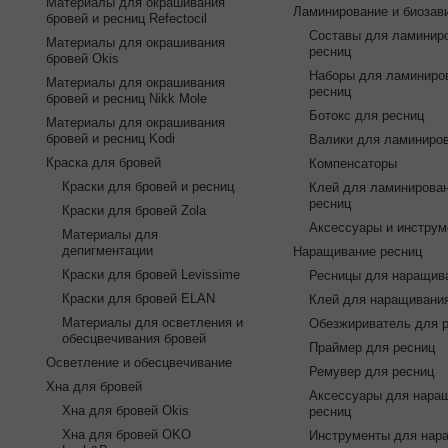
Материалы для окрашивания
Ламинирование и биозав
бровей и ресниц Refectocil
Составы для ламинир
Материалы для окрашивания
ресниц
бровей Okis
Наборы для ламиниро
Материалы для окрашивания
ресниц
бровей и ресниц Nikk Mole
Ботокс для ресниц
Материалы для окрашивания
бровей и ресниц Kodi
Валики для ламиниро
Краска для бровей
Компенсаторы
Краски для бровей и ресниц
Клей для ламинирова
ресниц
Краски для бровей Zola
Аксессуары и инструм
Материалы для
депигментации
Наращивание ресниц
Краски для бровей Levissime
Ресницы для наращив
Краски для бровей ELAN
Клей для наращивани
Материалы для осветления и
Обезжириватель для 
обесцвечивания бровей
Праймер для ресниц
Осветление и обесцвечивание
Ремувер для ресниц
Хна для бровей
Аксессуары для нара
Хна для бровей Okis
ресниц
Хна для бровей OKO
Инструменты для нар