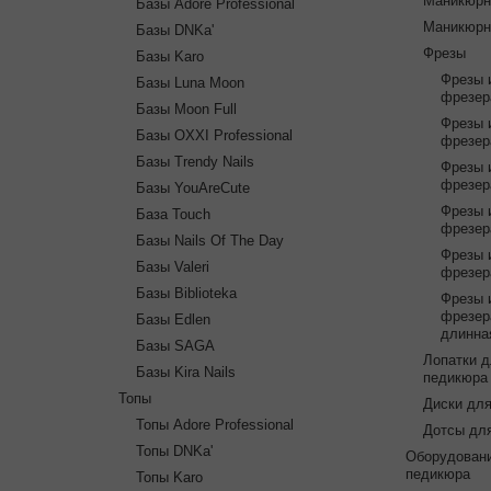
Маникюрн
Базы Adore Professional
Маникюрн
Базы DNKa'
Фрезы
Базы Karo
Фрезы 
Базы Luna Moon
фрезер
Базы Moon Full
Фрезы 
Базы OXXI Professional
фрезер
Базы Trendy Nails
Фрезы 
фрезер
Базы YouAreCute
Фрезы 
База Touch
фрезер
Базы Nails Of The Day
Фрезы 
Базы Valeri
фрезер
Базы Biblioteka
Фрезы 
фрезер
Базы Edlen
длинна
Базы SAGA
Лопатки 
Базы Kira Nails
педикюра
Топы
Диски дл
Топы Adore Professional
Дотсы дл
Топы DNKa'
Оборудовани
педикюра
Топы Karo