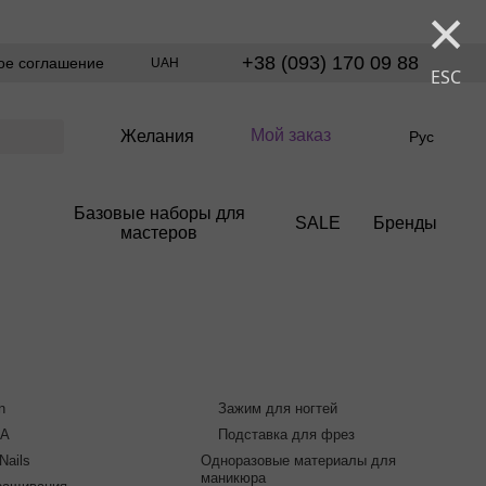
×
+38 (093) 170 09 88
ое соглашение
UAH
ESC
Мой заказ
Желания
Рус
Базовые наборы для
SALE
Бренды
мастеров
n
Зажим для ногтей
GA
Подставка для фрез
Nails
Одноразовые материалы для
маникюра