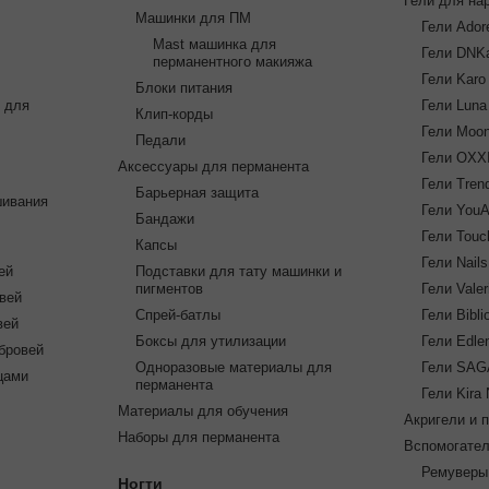
Гели для на
Машинки для ПМ
Гели Ador
Mast машинка для
Гели DNKa
перманентного макияжа
Гели Karo
Блоки питания
 для
Гели Lun
Клип-корды
Гели Moon
Педали
Гели OXXI
Аксессуары для перманента
Гели Tren
Барьерная защита
шивания
Гели YouA
Бандажи
Гели Touc
Капсы
Гели Nail
ей
Подставки для тату машинки и
пигментов
Гели Valer
вей
Спрей-батлы
Гели Bibli
вей
Боксы для утилизации
Гели Edle
бровей
Одноразовые материалы для
Гели SAG
цами
перманента
Гели Kira 
Материалы для обучения
Акригели и 
Наборы для перманента
Вспомогате
Ремуверы
Ногти