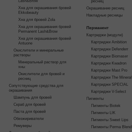
Lash&Brow
ресниц
Хна для окрашивания бровей
Окрашивание ресниц
Ekkobeauty
Накладные ресницы
Хна для бровей Zola
Хна для окрашивания бровей
Перманент
Permanent Lash&Brow
Картриджи (модули)
Хна для окрашивания бровей
Картриджи Ambition
Antuone
Картриджи Defenderr
Окислители и минеральные
растворы
Картриджи Biomaser
Минеральный раствор для
Картриджи Kwadron
хны
Картриджи Mast Pro
Окислители для бровей и
Картриджи The Mineral
ресниц
Картриджи SPECIAL
Сопутствующие средства для
окрашивания
Картриджи V-Select
Шампунь для бровей
Пигменты
Скраб для бровей
Пигменты Biotek
Паста для бровей
Пигменты LIK
Обезжириватели
Пигменты Sweet Lips
Ремуверы
Пигменты Perma Blend