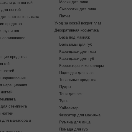
Маски для лица
ватели для ногтей
Сыворотки для лица
 для ногтей
Патчи
для снятия гель-лака
Уход за кожей вокруг глаз
ие средства
Декоративная косметика
я рук и ног
База под макияж
анавливающие
Бальзамы для губ
Карандаши для глаз
ющие средства
Карандаши для губ
огтей
Корректоры и консилеры
 ногтей
Подводки для глаз
я наращивания
Тональные средства
я наращивания
Пудры
 ногтей
Тени для век
темпинга
Тушь
 для стемпинга
Хайлайтер
 ногтей
Фиксатор для макияжа
 для маникюра и
Румяна для лица
Помада для губ