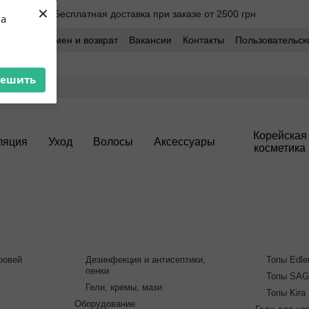
×
Бесплатная доставка при заказе от 2500 грн
ua
оставка
Обмен и возврат
Вакансии
Контакты
Пользовательск
решить
Корейская
ляция
Уход
Волосы
Аксессуары
косметика
ровей
Дезинфекция и антисептики,
Топы Edle
пенки
Топы SA
Гели, кремы, мази
Топы Kira 
Оборудование