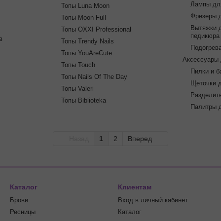
Лампы дл
Топы Luna Moon
Фрезеры 
Топы Moon Full
Вытяжки 
Топы OXXI Professional
педикюра
в
Топы Trendy Nails
Подогрева
Топы YouAreCute
Аксессуары
Топы Touch
Пилки и 
Топы Nails Of The Day
Щеточки д
Топы Valeri
Разделит
Топы Biblioteka
Палитры д
Назад
1
2
Вперед
Каталог
Клиентам
Брови
Вход в личный кабинет
Ресницы
Каталог