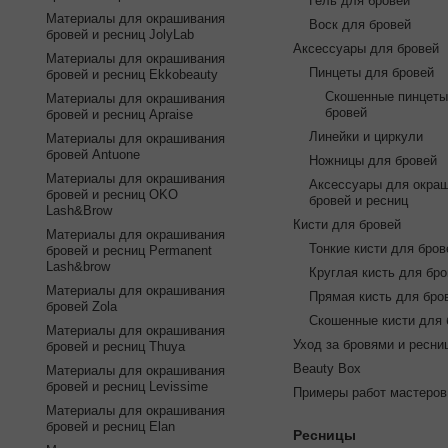
Гель для бровей
Материалы для окрашивания
Воск для бровей
бровей и ресниц JolyLab
Аксессуары для бровей
Материалы для окрашивания
Пинцеты для бровей
бровей и ресниц Ekkobeauty
Скошенные пинцеты
Материалы для окрашивания
бровей
бровей и ресниц Apraise
Линейки и циркули
Материалы для окрашивания
бровей Antuone
Ножницы для бровей
Материалы для окрашивания
Аксессуары для окра
бровей и ресниц OKO
бровей и ресниц
Lash&Brow
Кисти для бровей
Материалы для окрашивания
Тонкие кисти для бров
бровей и ресниц Permanent
Lash&brow
Круглая кисть для бро
Материалы для окрашивания
Прямая кисть для бро
бровей Zola
Скошенные кисти для 
Материалы для окрашивания
Уход за бровями и ресни
бровей и ресниц Thuya
Beauty Box
Материалы для окрашивания
бровей и ресниц Levissime
Примеры работ мастеров
Материалы для окрашивания
бровей и ресниц Elan
Ресницы