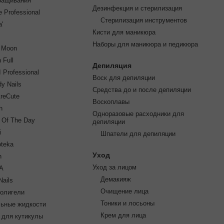
ращивания
Дезинфекция и стерилизация
e Professional
Стерилизация инструментов
'
Кисти для маникюра
Наборы для маникюра и педикюра
a Moon
 Full
Депиляция
 Professional
Воск для депиляции
dy Nails
Средства до и после депиляции
reCute
Воскоплавы
h
Одноразовые расходники для
s Of The Day
депиляции
i
Шпатели для депиляции
oteka
Уход
n
Уход за лицом
A
Демакияж
Nails
Очищение лица
полигели
Тоники и лосьоны
льные жидкости
Крем для лица
 для кутикулы