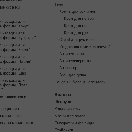
ые ножницы
Тело
ые кусачки
Крема для рук и ног
Крем для ногтей
и насадки для
Крем для ног
а формы "Конус"
Крем для рук
и насадки для
а формы "Кукуруза"
Скраб для рук и ног
и насадки для
Уход за ногтями и кутикулой
а формы "Капля"
Антицеллюлит
и насадки для
Антиперспиранты
а формы "Пламя"
Автозагар
и насадки для
а формы "Шар"
Гель для душа
и насадки для
Наборы и Адвент календари
а формы "Пуля
я"
Волосы
для маникюра и
Шампуни
я педикюра
Кондиционеры
я маникюра
Маски для волос
е для маникюра и
Сыворотки и флюиды
Стайлинги