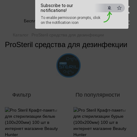
×
Beauty Hunter
Subscribe to our
notifications!
To enable permission prompts, click
Бесплатная доставка при заказе от 2500 грн
ESC
on the notification icon
Каталог
ProSteril средства для дезинфекции
ProSteril средства для дезинфекции
Фильтр
По популярности