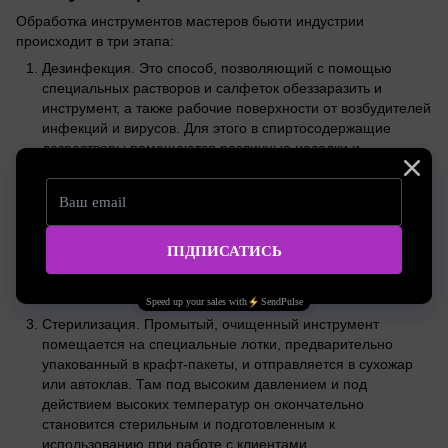
Обработка инструментов мастеров бьюти индустрии
происходит в три этапа:
Дезинфекция. Это способ, позволяющий с помощью
специальных растворов и салфеток обеззаразить и
инструмент, а также рабочие поверхности от возбудителей
инфекций и вирусов. Для этого в спиртосодержащие
дезрастворы помещаются различные насадки и
держатели.
Предстерилизационная подготовка. Ее необходимо
проводить для более эффективного последующего
процесса стерилизации. Обычно для этого используется
ультразвуковая ванна с дезинфицирующим раствором. В
нее и помещается инструмент, который должен пройти
стерилизацию.
Стерилизация. Промытый, очищенный инструмент
помещается на специальные лотки, предварительно
упакованный в крафт-пакеты, и отправляется в сухожар
или автоклав. Там под высоким давлением и под
действием высоких температур он окончательно
становится стерильным и подготовленным к
использованию при работе с клиентами.