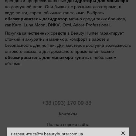
дегидраторы для маникюра
брендов и профессиональные
по доступной цене. Они бывают с разными дозаторами, в
виде пенки, спрея, обычные капельные. Выбрать
обезжириватель дегидратор
можно среди таких брендов,
как Karo, Luna Moon, DNKa', Oxxi, Adore Professional.
Покупка качественных средств в Beauty Hunter гарантирует
стойкий и аккуратный маникюр, комфорт в работе и
безопасность для ногтей. Для мастеров доступна возможность
оптового заказа, а для домашнего применения можно
обезжириватель для маникюра купить
в небольшом
объеме.
+38 (093) 170 09 88
Контакты
Полная версия сайта
×
Разрешите сайту beautyhunter.com.ua
Карта сайта