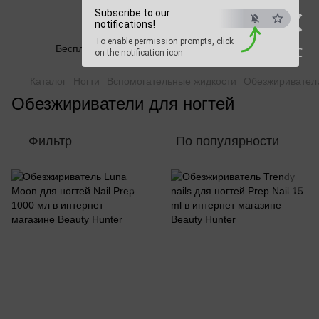
×
Beauty Hunter
Subscribe to our
notifications!
To enable permission prompts, click
Бесплатная доставка при заказе от 2500 грн
ESC
on the notification icon
Каталог
Ногти
Вспомогательные жидкости
Обезжириватели
Обезжириватели для ногтей
Фильтр
По популярности