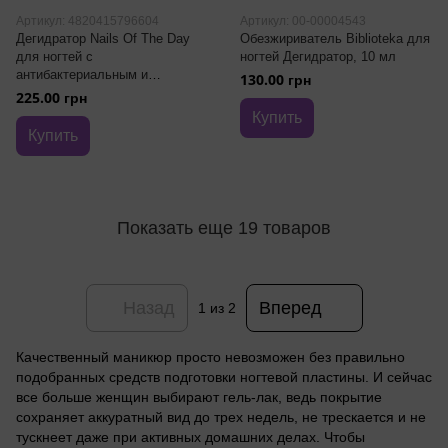
Артикул: 4820415796604
Артикул: 00-00004543
Дегидратор Nails Of The Day
Обезжириватель Biblioteka для
для ногтей с
ногтей Дегидратор, 10 мл
антибактериальным и
130.00 грн
противогрибковым действием
225.00 грн
Dehydrator 200 мл
Купить
Купить
Показать еще 19 товаров
Назад
Вперед
1
из 2
Качественный маникюр просто невозможен без правильно
подобранных средств подготовки ногтевой пластины. И сейчас
все больше женщин выбирают гель-лак, ведь покрытие
сохраняет аккуратный вид до трех недель, не трескается и не
тускнеет даже при активных домашних делах. Чтобы