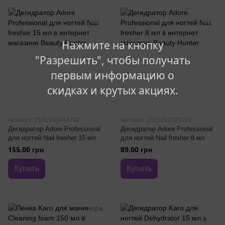
Нажмите на кнопку
"Разрешить", чтобы получать
первым информацию о
скидках и крутых акциях.
Артикул: 2101500444702
Артикул: 2101010020281
Дегидратор Adore Professional
Дегидратор Adore Professional
для ногтей Nail fresher 15 мл
для ногтей Nail fresher 8 мл
155.00 грн
89.00 грн
Купить
Купить